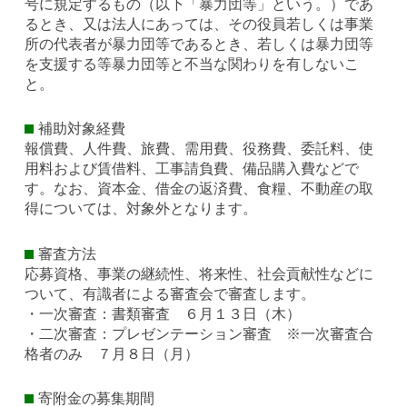
号に規定するもの（以下「暴力団等」という。）であ
るとき、又は法人にあっては、その役員若しくは事業
所の代表者が暴力団等であるとき、若しくは暴力団等
を支援する等暴力団等と不当な関わりを有しないこ
と。
補助対象経費
報償費、人件費、旅費、需用費、役務費、委託料、使
用料および賃借料、工事請負費、備品購入費などで
す。なお、資本金、借金の返済費、食糧、不動産の取
得については、対象外となります。
審査方法
応募資格、事業の継続性、将来性、社会貢献性などに
ついて、有識者による審査会で審査します。
・一次審査：書類審査 ６月１３日（木）
・二次審査：プレゼンテーション審査 ※一次審査合
格者のみ ７月８日（月）
寄附金の募集期間