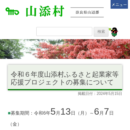
令和６年度山添村ふるさと起業家等
応援プロジェクトの募集について
掲載日付：2024年5月15日
5
13
6
7
■
募集期間：令和6年
月
日（月）～
月
日
（金）