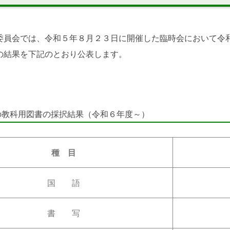
委員会では、令和５年８月２３日に開催した臨時会において令
の結果を下記のとおり公表します。
の教科用図書の採択結果（令和６年度～）
種 目
国 語
書 写