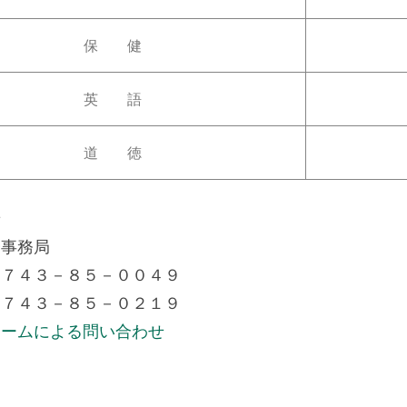
保 健
英 語
道 徳
せ
会事務局
０７４３－８５－００４９
０７４３－８５－０２１９
ォームによる問い合わせ