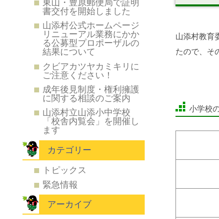
東山・豊原郵便局で証明
書交付を開始しました
山添村公式ホームページ
リニューアル業務にかか
山添村教育
る公募型プロポーザルの
結果について
たので、そ
クビアカツヤカミキリに
ご注意ください！
成年後見制度・権利擁護
に関する相談のご案内
小学校
山添村立山添小中学校
「校舎内覧会」を開催し
ます
カテゴリー
トピックス
緊急情報
アーカイブ