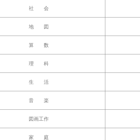
社 会
地 図
算 数
理 科
生 活
音 楽
図画工作
家 庭