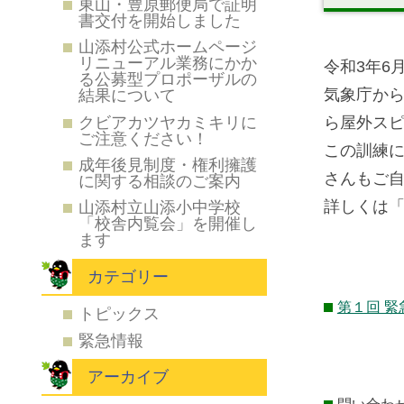
東山・豊原郵便局で証明
書交付を開始しました
山添村公式ホームページ
リニューアル業務にかか
令和3年6
る公募型プロポーザルの
気象庁から
結果について
クビアカツヤカミキリに
ら屋外ス
ご注意ください！
この訓練
成年後見制度・権利擁護
さんもご
に関する相談のご案内
詳しくは
山添村立山添小中学校
「校舎内覧会」を開催し
ます
カテゴリー
第１回 
トピックス
緊急情報
アーカイブ