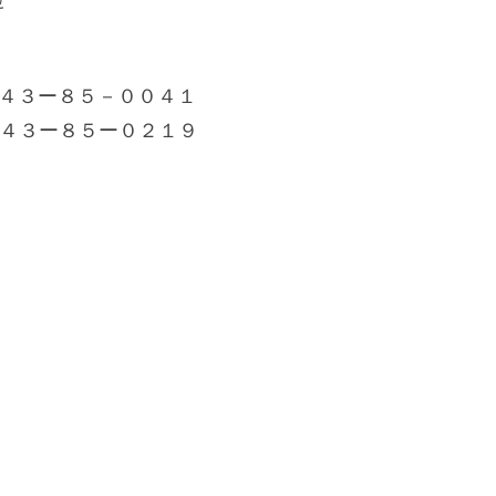
せ
７４３ー８５－００４１
７４３ー８５ー０２１９