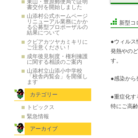
東山・豊原郵便局で証明
書交付を開始しました
山添村公式ホームページ
リニューアル業務にかか
新型コ
る公募型プロポーザルの
結果について
●ウィルス
クビアカツヤカミキリに
ご注意ください！
発熱やの
成年後見制度・権利擁護
す。
に関する相談のご案内
山添村立山添小中学校
「校舎内覧会」を開催し
●感染か
ます
カテゴリー
●重症化す
特にご高
トピックス
緊急情報
アーカイブ