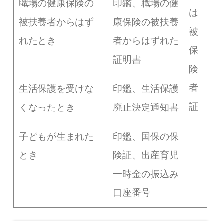
職場の健康保険の
印鑑、職場の健
は
被扶養者からはず
康保険の被扶養
被
れたとき
者からはずれた
保
証明書
険
者
生活保護を受けな
印鑑、生活保護
証
くなったとき
廃止決定通知書
子どもが生まれた
印鑑、国保の保
とき
険証、出産育児
一時金の振込み
口座番号