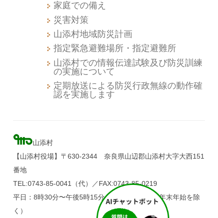
家庭での備え
災害対策
山添村地域防災計画
指定緊急避難場所・指定避難所
山添村での情報伝達試験及び防災訓練
の実施について
定期放送による防災行政無線の動作確
認を実施します
山添村
【山添村役場】〒630-2344 奈良県山辺郡山添村大字大西151
番地
TEL:0743-85-0041（代）／FAX:0743-85-0219
平日：8時30分〜午後5時15分（土・日・祝日、年末年始を除
く）