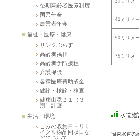
30ミリメ
後期高齢者医療制度
国民年金
40ミリメ
農業者年金
福祉・医療・健康
50ミリメ
リンクぷらす
高齢者福祉
75ミリメ
高齢者予防接種
介護保険
各種医療費助成金
健診・検診・検査
健康山添２１（３
期）計画
水道施
生活・環境
ごみの収集日・リサ
イクル物品回収日な
簡易水道の
どについて