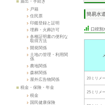
届出・手続き
戸籍
簡易水
住民票
印鑑登録と証明
口径別
埋葬・火葬許可
各種証明書の便利な
取得方法
開発関係
土地の管理・利用関
係
農地関係
森林関係
20ミリメ
屋外広告物関係
税金・保険・年金
25ミリメ
税金
国民健康保険