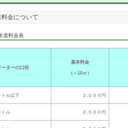
道料金について
水道料金表
基本料金
メーターの口径
（～10㎥）
ートル以下
２,０００円
ートル
２,５００円