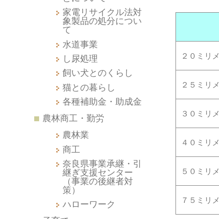
家電リサイクル法対
象製品の処分につい
て
水道事業
２０ミリ
し尿処理
飼い犬とのくらし
２５ミリ
猫との暮らし
各種補助金・助成金
３０ミリ
農林商工・勤労
農林業
４０ミリ
商工
奈良県事業承継・引
継ぎ支援センター
５０ミリ
（事業の後継者対
策）
７５ミリ
ハローワーク