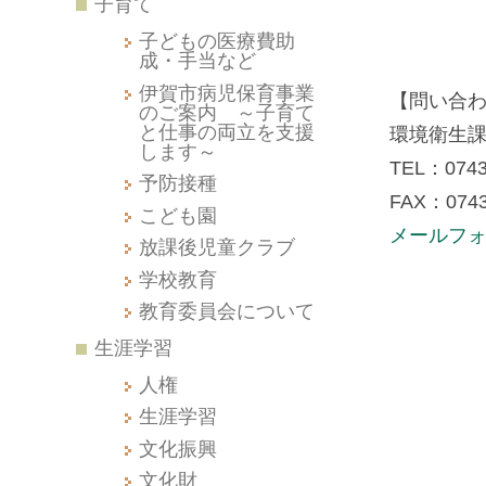
子育て
子どもの医療費助
成・手当など
伊賀市病児保育事業
【問い合
のご案内 ～子育て
と仕事の両立を支援
環境衛生
します～
TEL：0743
予防接種
FAX：0743
こども園
メールフ
放課後児童クラブ
学校教育
教育委員会について
生涯学習
人権
生涯学習
文化振興
文化財