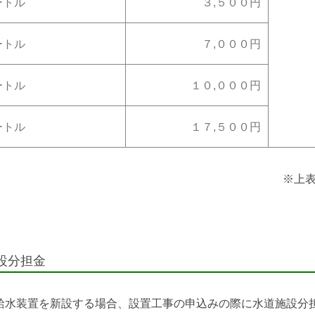
ートル
３,５００円
ートル
７,０００円
ートル
１０,０００円
ートル
１７,５００円
※上
設分担金
給水装置を新設する場合、設置工事の申込みの際に水道施設分