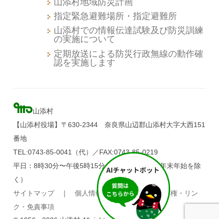
山添村地域防災計画
指定緊急避難場所・指定避難所
山添村での情報伝達試験及び防災訓練
の実施について
定期放送による防災行政無線の動作確
認を実施します
山添村
【山添村役場】〒630-2344 奈良県山辺郡山添村大字大西151
番地
TEL:0743-85-0041（代）／FAX:0743-85-0219
平日：8時30分〜午後5時15分（土・日・祝日、年末年始を除
く）
サイトマップ
｜
個人情報の取り扱い
｜
著作権・リン
ク・免責事項