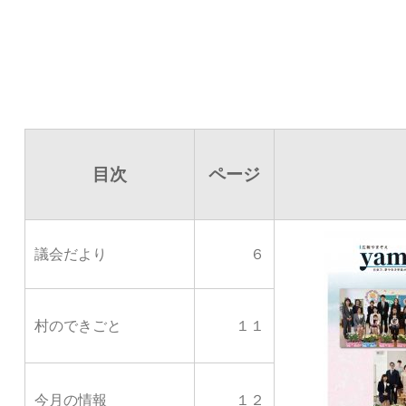
目次
ページ
議会だより
６
村のできごと
１１
今月の情報
１２