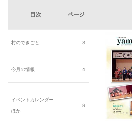
目次
ページ
村のできごと
３
今月の情報
４
イベントカレンダー
８
ほか