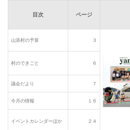
目次
ページ
山添村の予算
３
村のできごと
６
議会だより
７
今月の情報
１６
イベントカレンダーほか
２４