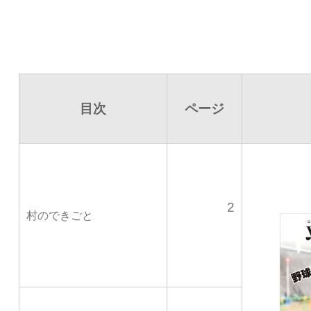
目次
ページ
2
村のできごと