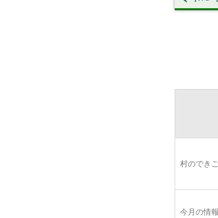
村のでき
今月の情