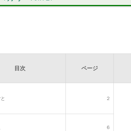
目次
ページ
ごと
２
報
６