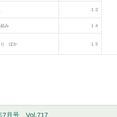
報
１２
取組み
１４
より ほか
１５
7月号 Vol.717