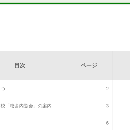
目次
ページ
さつ
２
学校「校舎内覧会」の案内
３
り
６