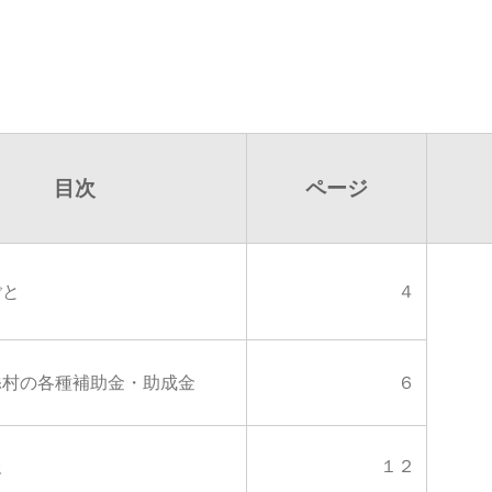
目次
ページ
ごと
４
添村の各種補助金・助成金
６
報
１２