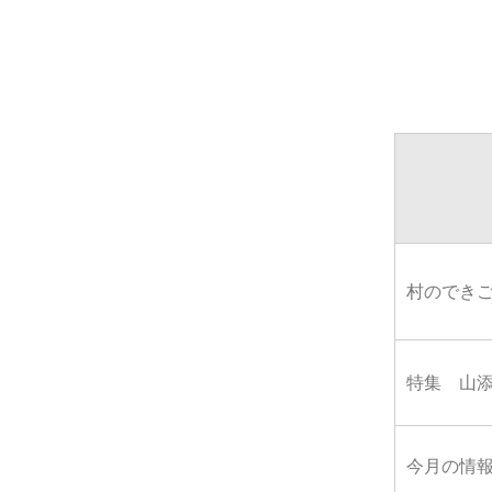
村のでき
特集 山
今月の情