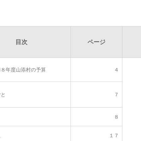
目次
ページ
和８年度山添村の予算
４
ごと
７
り
８
報
１７