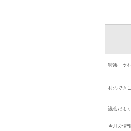
特集 令
村のでき
議会だよ
今月の情