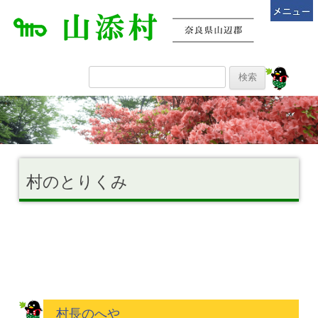
村のとりくみ
村長のへや