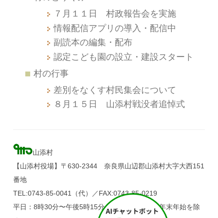
７月１１日 村政報告会を実施
情報配信アプリの導入・配信中
副読本の編集・配布
認定こども園の設立・建設スタート
村の行事
差別をなくす村民集会について
８月１５日 山添村戦没者追悼式
山添村
【山添村役場】〒630-2344 奈良県山辺郡山添村大字大西151
番地
TEL:0743-85-0041（代）／FAX:0743-85-0219
平日：8時30分〜午後5時15分（土・日・祝日、年末年始を除