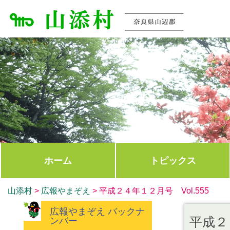
ホーム
トピックス
山添村
>
広報やまぞえ
>
平成２４年１２月号 Vol.555
広報やまぞえ バックナ
平成２４
ンバー