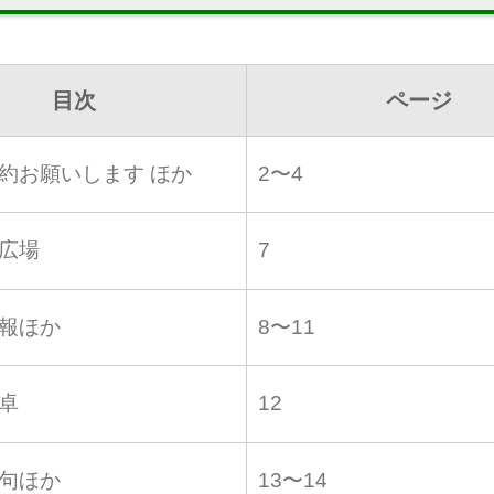
目次
ページ
約お願いします ほか
2〜4
広場
7
報ほか
8〜11
卓
12
句ほか
13〜14