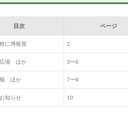
目次
ページ
校に博報賞
2
広場 ほか
3〜6
報 ほか
7〜9
お知らせ
10