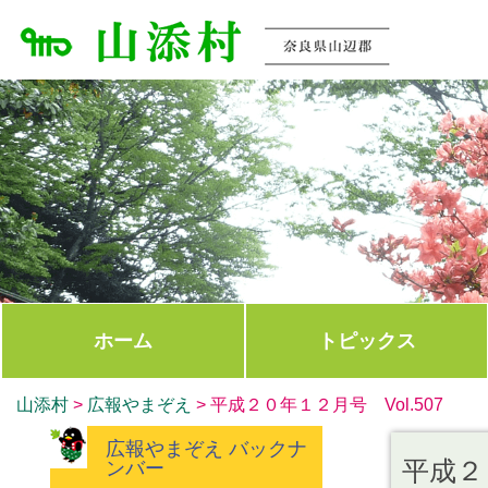
ホーム
トピックス
山添村
>
広報やまぞえ
>
平成２０年１２月号 Vol.507
広報やまぞえ バックナ
平成２０
ンバー