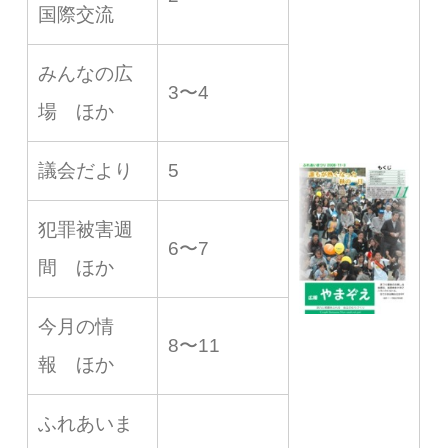
国際交流
みんなの広
3〜4
場 ほか
議会だより
5
犯罪被害週
6〜7
間 ほか
今月の情
8〜11
報 ほか
ふれあいま