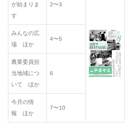
が始まりま
2〜3
す
みんなの広
4〜5
場 ほか
農業委員担
当地域につ
6
いて ほか
今月の情
7〜10
報 ほか