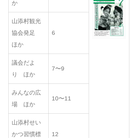
か
山添村観光
協会発足
6
ほか
議会だよ
7〜9
り ほか
みんなの広
10〜11
場 ほか
山添村せい
かつ習慣標
12