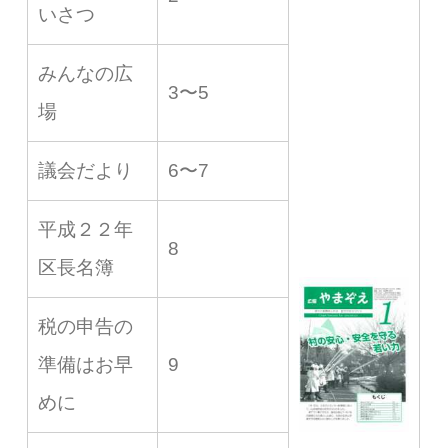
いさつ
みんなの広
3〜5
場
議会だより
6〜7
平成２２年
8
区長名簿
税の申告の
準備はお早
9
めに