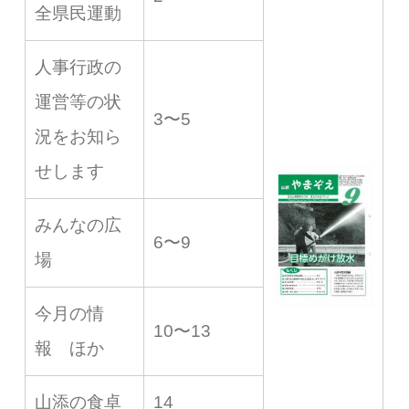
全県民運動
人事行政の
運営等の状
3〜5
況をお知ら
せします
みんなの広
6〜9
場
今月の情
10〜13
報 ほか
山添の食卓
14