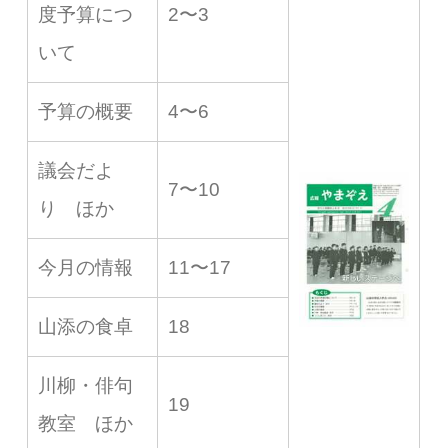
度予算につ
2〜3
いて
予算の概要
4〜6
議会だよ
7〜10
り ほか
今月の情報
11〜17
山添の食卓
18
川柳・俳句
19
教室 ほか