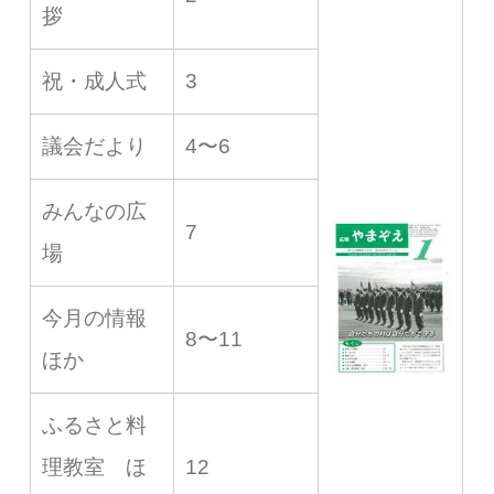
拶
祝・成人式
3
議会だより
4〜6
みんなの広
7
場
今月の情報
8〜11
ほか
ふるさと料
理教室 ほ
12