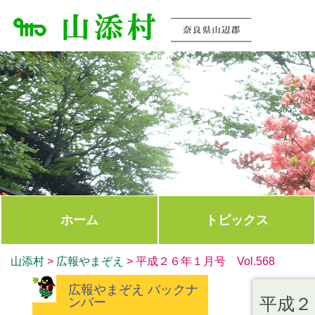
ホーム
トピックス
山添村
>
広報やまぞえ
>
平成２６年１月号 Vol.568
広報やまぞえ バックナ
平成２６
ンバー