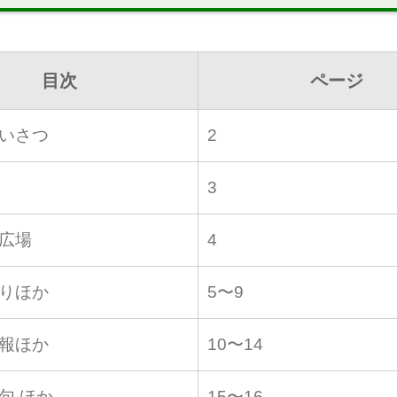
目次
ページ
いさつ
2
3
広場
4
りほか
5〜9
報ほか
10〜14
句 ほか
15〜16