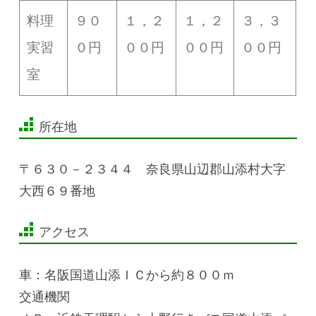
料理
９０
１，２
１，２
３，３
実習
０円
００円
００円
００円
室
所在地
〒６３０－２３４４ 奈良県山辺郡山添村大字
大西６９番地
アクセス
車：名阪国道山添ＩＣから約８００ｍ
交通機関