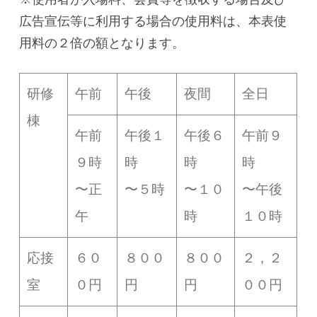
広告宣伝等に利用する場合の使用料は、本表使
用料の２倍の額となります。
研修
午前
午後
夜間
全日
棟
午前
午後１
午後６
午前９
９時
時
時
時
〜正
〜５時
〜１０
〜午後
午
時
１０時
応接
６０
８００
８００
２，２
室
０円
円
円
００円