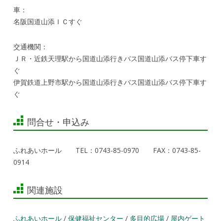
車：
名阪国道山添ＩＣすぐ
交通機関：
ＪＲ・近鉄天理駅から国道山添行きバス国道山添バス停下車す
ぐ
伊賀鉄道上野市駅から国道山添行きバス国道山添バス停下車す
ぐ
問合せ・申込み
ふれあいホール TEL：0743-85-0970 FAX：0743-85-
0914
関連施設
ふれあいホール
/
保健福祉センター
/
多目的広場
/
屋内ゲート