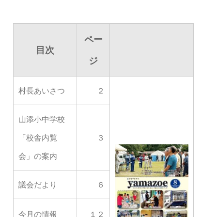
ペー
目次
ジ
村長あいさつ
２
山添小中学校
「校舎内覧
３
会」の案内
議会だより
６
今月の情報
１２