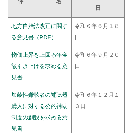
件 名
日
地方自治法改正に関す
令和６年６月１８
る意見書（PDF）
日
物価上昇を上回る年金
令和６年９月２０
額引き上げを求める意
日
見書
加齢性難聴者の補聴器
令和６年１２月１
購入に対する公的補助
３日
制度の創設を求める意
見書