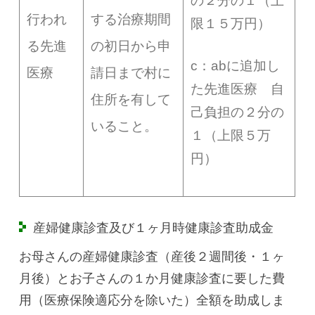
の２分の１（上
行われ
する治療期間
限１５万円）
る先進
の初日から申
c：abに追加し
医療
請日まで村に
た先進医療 自
住所を有して
己負担の２分の
いること。
１（上限５万
円）
産婦健康診査及び１ヶ月時健康診査助成金
お母さんの産婦健康診査（産後２週間後・１ヶ
月後）とお子さんの１か月健康診査に要した費
用（医療保険適応分を除いた）全額を助成しま