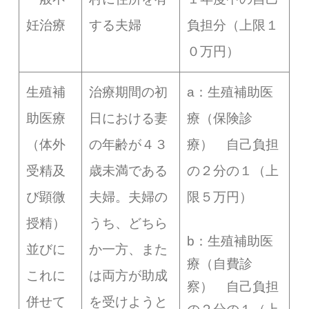
妊治療
する夫婦
負担分（上限１
０万円）
生殖補
治療期間の初
a：生殖補助医
助医療
日における妻
療（保険診
（体外
の年齢が４３
療） 自己負担
受精及
歳未満である
の２分の１（上
び顕微
夫婦。夫婦の
限５万円）
授精）
うち、どちら
b：生殖補助医
並びに
か一方、また
療（自費診
これに
は両方が助成
察） 自己負担
併せて
を受けようと