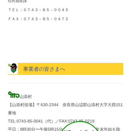
住民福祉課
ＴＥＬ：０７４３－８５－００４５
ＦＡＸ：０７４３－８５－０４７２
事業者の皆さまへ
山添村
【山添村役場】〒630-2344 奈良県山辺郡山添村大字大西151
番地
TEL:0743-85-0041（代）／FAX:0743-85-0219
平日：8時30分〜午後5時15分（土・日・祝日、年末年始を除