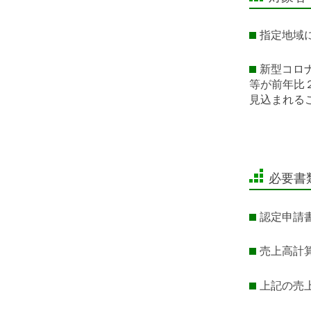
指定地域
新型コロ
等が前年比
見込まれる
必要書
認定申請
売上高
上記の売