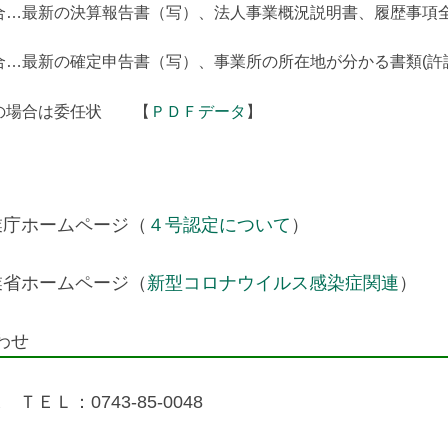
合…最新の決算報告書（写）、法人事業概況説明書、履歴事項
合…最新の確定申告書（写）、事業所の所在地が分かる書類(許
の場合は委任状 【
ＰＤＦデータ
】
業庁ホームページ（
４号認定について
）
業省ホームページ（
新型コロナウイルス感染症関連
）
わせ
ＴＥＬ：0743-85-0048