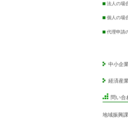
法人の場
個人の場
代理申請
中小企
経済産
問い合
地域振興課 