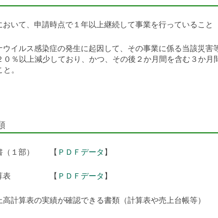
において、申請時点で１年以上継続して事業を行っていること
ナウイルス感染症の発生に起因して、その事業に係る当該災害
２０％以上減少しており、かつ、その後２か月間を含む３か月
こと。
類
書（１部） 【
ＰＤＦデータ
】
計算表 【
ＰＤＦデータ
】
上高計算表の実績が確認できる書類（計算表や売上台帳等）