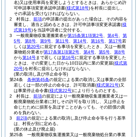
名)
又は使用車両を変更しようとするときは、あらかじめ許
可申請事項変更承認申請書
(
様式第18号
)
を村長に提出し、
その承認を受けなければならない。
2
村長は、
前項
の申請書の提出があった場合は、その内容を
審査し、適当と認めるときは、許可申請事項変更承認書
(
様
式第19号
)
を当該申請者に交付する。
3
一般廃棄物収集運搬業者が
第15条第1項第2号
、
第4号
、
第
5号
、
第8号
、
第9号
、
第11号
、
第14号
、
第16号
、
第17号
若
しくは
第20号
に規定する事項を変更したとき、又は一般廃
棄物処分業者が
第17条第1項第2号
、
第4号
、
第5号
、
第8号
から
第14号
まで若しくは
第16号
に規定する事項を変更した
ときは、その変更した日から10日以内に業の変更届
(
様式第
20号
)
を村長に提出しなければならない。
(業の取消し及び停止命令等)
第24条
条例第45条
の規定による業の取消し又は事業の全部
若しくは一部の停止の命令は、許可取消書
(
様式第21号
)
又
は事業停止命令書
(
様式第22号
)
により行うものとする。
2
村長は、
前項
の規定により一般廃棄物収集運搬業者又は一
般廃棄物処分業者に対しその許可を取り消し、又は停止を
命じたために損害を及ぼすことがあっても、その賠償の責
めを負わない。
3
前2項
の規定による業の取消し及び停止命令等を行う基準
は、村長が別に定める。
(業の休止及び廃止届)
第25条
一般廃棄物収集運搬業又は一般廃棄物処分業の事業