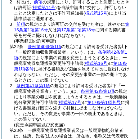
2
村長は、
前項
の規定により、許可することと決定したとき
は許可証
(
様式第14号
)
を当該申請者に交付し、許可しない
ことと決定したときは不許可通知書
(
様式第15号
)
により当
該申請者に通知する。
3
前項
の規定により許可証の交付を受けた者は、速やかに
第
15条第1項第16号
又は
第17条第1項第13号
に関する契約書
等を村長に提出しなければならない。
(事業範囲の許可申請)
第22条
条例第40条第1項
の規定により許可を受けた者
(以下
「一般廃棄物収集運搬業者」という。)
は、
条例第42条第1
項
の規定により事業の範囲を変更しようとするときは、一
般廃棄物収集運搬業変更許可申請書
(
様式第16号
)
に
第15条
第1項各号
に掲げる書類及び図面を添えて村長に提出しなけ
ればならない。
ただし、その変更が事業の一部の廃止であ
るときは、この限りでない。
2
条例第41条第1項
の規定により許可を受けた者
(以下「一
般廃棄物処分業者」という。)
は、
条例第42条第1項
の規定
により事業の範囲を変更しようとするときは、一般廃棄物
処分業変更許可申請書
(
様式第17号
)
に
第17条第1項各号
に掲
げる書類及び図面を添えて村長に提出しなければならな
い。
ただし、その変更が事業の一部の廃止であるときは、
この限りでない。
(変更承認申請及び変更届)
第23条
一般廃棄物収集運搬業者又は一般廃棄物処分業者
は、住所、氏名
(法人の場合は、所在地、名称又は代表者氏