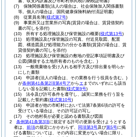
書、収支内訳書及び市町村県民税の納税証明書)
(7)
保険関係書類
(法人の場合は、社会保険加入関係書類
等。個人の場合は、国民健康保険料納付済証明書)
(8)
従業員名簿
(
様式第7号
)
(9)
事業所又は営業所の写真
(賃貸の場合は、賃貸借契約
書の写しを添付)
(10)
所有する処理施設及び保管施設の概要
(
様式第13号
)
(11)
処理施設及び保管施設の写真、付近見取図、配置
図、構造図及び処理能力の分かる書類
(賃貸の場合は、賃
貸借契約書の写しを添付)
(12)
処理施設及び保管施設の敷地の登記事項証明書及び
公図
(隣接する土地所有者のものを含む。)
(13)
一般廃棄物を受け入れる相手方及び排出量を明らか
にした書類
(14)
申請者
(法人の場合は、その業務を行う役員を含む。)
が
条例第41条第2項第4号ア
から
エ
までのいずれにも該当
しない旨を記載した書類
(
様式第9号
)
(15)
法令及び許可条件を遵守し、誠実に業務を行う旨を
記載した誓約書
(
様式第10号
)
(16)
申請者が他の市町村において法第7条第6項の許可を
受けている場合は、その許可証の写し
(17)
その他村長が必要と認める書類及び図面
2
条例第41条第3項
に規定する許可の更新を受けようとする
者は、
前項
の規定にかかわらず、
同項第3号
及び
第5号
に掲
げる書類については、その内容に変更がない場合に限り、