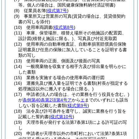
等。個人の場合は、国民健康保険料納付済証明書)
(8)
従業員名簿
(
様式第7号
)
(9)
事業所又は営業所の写真
(賃貸の場合は、賃貸借契約
書の写しを添付)
(10)
使用車両調書
(
様式第8号
)
(11)
車庫、保管場所、積替え場所その他施設の配置図、
設計図
(積替え施設に限る。)
、写真及び付近見取図
(12)
使用車両の自動車検査証、自動車損害賠償責任保険
証明書及び任意の保険に加入していることを証明する書
類の写し
(13)
使用車両の正面、側面及び後面の写真
(14)
一般廃棄物を収集する相手方及び排出量を明らかに
した書類
(15)
業務を実施する場合の使用車両の運行図
(16)
運搬先及び搬入量を証明できる書類
(村長が指定する
処理施設以外に搬入する場合に限る。)
(17)
申請者
(法人の場合は、その業務を行う役員を含む。)
が
条例第40条第2項第4号ア
から
エ
までのいずれにも該当
しない旨を記載した書類
(
様式第9号
)
(18)
法令及び許可条件を遵守し、誠実に業務を行う旨を
記載した誓約書
(
様式第10号
)
(19)
天理市長が発行する法第7条第1項による許可証の写
し
(20)
申請者が天理市以外の市町村において法第7条第1項