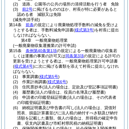
(2)
道路、公園等の公共の場所の清掃活動を行う者 免除
(3)
前2号
に掲げるもののほか、村長が特に必要があると
認める者 減額又は免除
(減免申請手続)
第14条
前条
の規定により廃棄物処理手数料の減免を受けよ
うとする者は、手数料減免申請書
(
様式第3号
)
を村長に提出
しなければならない。
第4章
一般廃棄物処理業
(一般廃棄物収集運搬業の許可申請)
第15条
条例第40条第1項
の規定による一般廃棄物の収集若
しくは運搬の事業の許可又は
同条第3項
の規定による許可の
更新を受けようとする者は、一般廃棄物処理業許可申請書
(
様式第4号
)
に次に掲げる書類を添えて村長に提出しなけれ
ばならない。
(1)
事業調書
(
様式第5号
)
(2)
作業計画調書
(
様式第6号
)
(3)
住民票抄本
(法人の場合は、定款及び登記事項証明書)
(4)
履歴書
(法人の場合は、役員の名簿及び履歴書)
(5)
申請者の印鑑登録証明書
(法人の場合は、その代表者
の印鑑登録証明書)
(6)
納税証明書及び申告書の写し
(法人の場合は、貸借対
照表、損益計算書並びに法人税の納付すべき額及び納付
済額を記載した書類。個人の場合は、所得税の確定申告
書、収支内訳書及び市町村県民税の納税証明書)
(7)
保険関係書類
(法人の場合は、社会保険加入関係書類