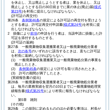
を休止し、又は廃止しようとする者は、業を休止し、又は
廃止しようとする日の30日前までに業の休止
(廃止)
届
(
様式
第23号
)
を村長に提出しなければならない。
(許可証の再交付)
第26条
条例第46条
の規定による許可証の再交付を受けよう
とする者は、許可証再交付申請書
(
様式第24号
)
を村長に提
出しなければならない。
2
損傷により
前項
の申請を行う者は、当該申請に損傷した許
可証を添付するものとする。
(許可証の返納)
第27条
一般廃棄物収集運搬業者又は一般廃棄物処分業者
は、
次の各号
のいずれかに該当するときは、直ちに許可証
を村長に返納しなければならない。
(1)
一般廃棄物収集運搬業又は一般廃棄物処分業の事業を
廃止したとき。
(2)
条例第45条
の規定により許可を取り消されたとき。
(3)
許可の期間が満了したとき。
(実績報告書の提出)
第28条
一般廃棄物収集運搬業者又は一般廃棄物処分業者
は、毎月の業務実績を翌月の10日までに一般廃棄物処理実
績報告書
(
様式第25号
)
により村長に報告しなければならな
い。
第5章
雑則
(その他)
第29条
この規則に定めるもののほか必要な事項は、村長が