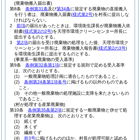
(廃棄物搬入届出書)
第8条
条例第31条
及び
第34条
に規定する廃棄物の直接搬入
を行う者は、廃棄物搬入届書
(
様式第2号
)
を村長に提出しな
ければならない。
2
前項
の届出があったときは、環境衛生課長が廃棄物搬入依
頼書
(
様式第2の2号
)
を天理市環境クリーンセンター所長に
提出するものとする。
3
第2項
の届出を受け廃棄物の処理をした後、天理市環境ク
リーンセンター所長は、廃棄物搬入報告書
(
様式第2の3号
)
を環境衛生課長に提出するものとする。
(事業系一般廃棄物の受入基準)
第9条
条例第32条第1項
に規定する規則で定める受入基準
は、次のとおりとする。
(1)
一般廃棄物処理計画に適合したものであること。
(2)
条例第24条第1項各号
に掲げるもの以外のものである
こと。
(3)
その他一般廃棄物の処理施設に支障を来たさないもの
であること。
(村が処理する産業廃棄物)
第10条
条例第35条第2項
に規定する一般廃棄物と併せて処
理する産業廃棄物は、次のとおりとする。
(1)
紙くず
(2)
木くず
(3)
繊維くず
(4)
前3号
に掲げるもののほか、村長が処理可能と認める