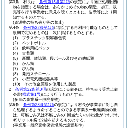
第3条
村長は、
条例第15条第1項
の規定により適正処理困難
物を指定する場合は、あらかじめその物の製造、加工、販
売等を行う事業者に意見を聴くとともに、告示等により周
知するものとする。
(資源物の持ち去り等の禁止)
第4条
条例第22条第1項
に規定する再利用可能なものとして
規則で定めるものは、次に掲げるものとする。
(1)
プラスチック製容器包装
(2)
ペットボトル
(3)
飲料用紙パック
(4)
古着類
(5)
新聞、雑誌類、段ボール及びその他紙類
(6)
かん類
(7)
びん類
(8)
発泡スチロール
(9)
小型電気機械器具等
(10)
その他金属類を使用した製品
2
条例第22条第3項
の規定による命令は、持ち去り等禁止命
令書
(
様式第1号
)
により行うものとする。
(多量の事業系一般廃棄物)
第5条
条例第28条第1項
の規定により村長が事業者に対し自
ら処理するよう命ずることのできる事業系一般廃棄物の量
は、可燃ごみ又は不燃ごみの1回当たりの排出量がそれぞれ
45リットル袋で2袋を超えるものとする。
(事業系一般廃棄物保管場所の設置基準)