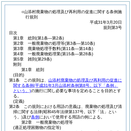
○山添村廃棄物の処理及び再利用の促進に関する条例施
行規則
平成31年3月20日
規則第3号
目次
第1章
総則
(第1条―第2条)
第2章
一般廃棄物の処理等
(第3条―第10条)
第3章
廃棄物処理手数料
(第11条―第14条)
第4章
一般廃棄物処理業
(第15条―第28条)
第5章
雑則
(第29条)
附則
第1章
総則
(目的)
第1条
この規則は、
山添村廃棄物の処理及び再利用の促進に
関する条例
(平成31年3月山添村条例第8号。以下「条例」
という。)
の施行に関し必要な事項を定めることを目的とす
る。
(定義)
第2条
この規則における用語の意義は、廃棄物の処理及び清
掃に関する法律
(昭和45年法律第137号。以下「法」とい
う。)
及び
条例
において使用する用語の例による。
第2章
一般廃棄物の処理等
(適正処理困難物の指定等)