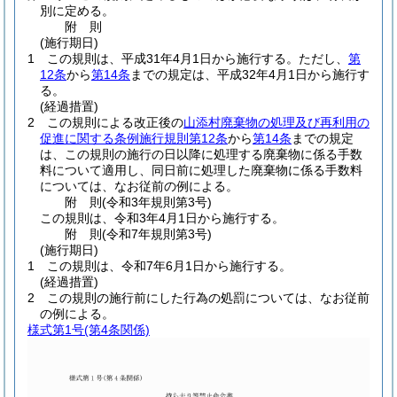
別に定める。
附
則
(施行期日)
1
この規則は、平成31年4月1日から施行する。
ただし、
第
12条
から
第14条
までの規定は、平成32年4月1日から施行す
る。
(経過措置)
2
この規則による改正後の
山添村廃棄物の処理及び再利用の
促進に関する条例施行規則第12条
から
第14条
までの規定
は、この規則の施行の日以降に処理する廃棄物に係る手数
料について適用し、同日前に処理した廃棄物に係る手数料
については、なお従前の例による。
附
則
(令和3年
規則第3号)
この規則は、令和3年4月1日から施行する。
附
則
(令和7年
規則第3号)
(施行期日)
1
この規則は、令和7年6月1日から施行する。
(経過措置)
2
この規則の施行前にした行為の処罰については、なお従前
の例による。
様式第1号
(第4条関係)