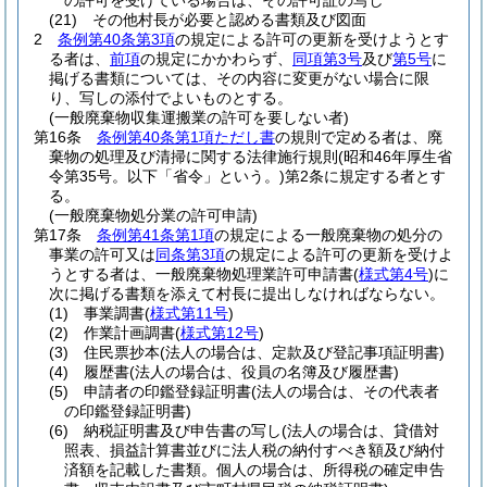
の許可を受けている場合は、その許可証の写し
(21)
その他村長が必要と認める書類及び図面
2
条例第40条第3項
の規定による許可の更新を受けようとす
る者は、
前項
の規定にかかわらず、
同項第3号
及び
第5号
に
掲げる書類については、その内容に変更がない場合に限
り、写しの添付でよいものとする。
(一般廃棄物収集運搬業の許可を要しない者)
第16条
条例第40条第1項ただし書
の規則で定める者は、廃
棄物の処理及び清掃に関する法律施行規則
(昭和46年厚生省
令第35号。以下「省令」という。)
第2条に規定する者とす
る。
(一般廃棄物処分業の許可申請)
第17条
条例第41条第1項
の規定による一般廃棄物の処分の
事業の許可又は
同条第3項
の規定による許可の更新を受けよ
うとする者は、一般廃棄物処理業許可申請書
(
様式第4号
)
に
次に掲げる書類を添えて村長に提出しなければならない。
(1)
事業調書
(
様式第11号
)
(2)
作業計画調書
(
様式第12号
)
(3)
住民票抄本
(法人の場合は、定款及び登記事項証明書)
(4)
履歴書
(法人の場合は、役員の名簿及び履歴書)
(5)
申請者の印鑑登録証明書
(法人の場合は、その代表者
の印鑑登録証明書)
(6)
納税証明書及び申告書の写し
(法人の場合は、貸借対
照表、損益計算書並びに法人税の納付すべき額及び納付
済額を記載した書類。個人の場合は、所得税の確定申告