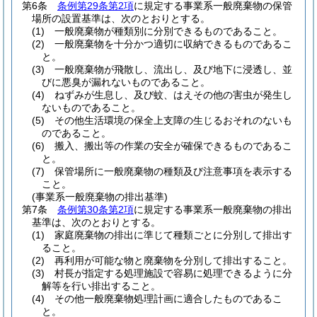
第6条
条例第29条第2項
に規定する事業系一般廃棄物の保管
場所の設置基準は、次のとおりとする。
(1)
一般廃棄物が種類別に分別できるものであること。
(2)
一般廃棄物を十分かつ適切に収納できるものであるこ
と。
(3)
一般廃棄物が飛散し、流出し、及び地下に浸透し、並
びに悪臭が漏れないものであること。
(4)
ねずみが生息し、及び蚊、はえその他の害虫が発生し
ないものであること。
(5)
その他生活環境の保全上支障の生じるおそれのないも
のであること。
(6)
搬入、搬出等の作業の安全が確保できるものであるこ
と。
(7)
保管場所に一般廃棄物の種類及び注意事項を表示する
こと。
(事業系一般廃棄物の排出基準)
第7条
条例第30条第2項
に規定する事業系一般廃棄物の排出
基準は、次のとおりとする。
(1)
家庭廃棄物の排出に準じて種類ごとに分別して排出す
ること。
(2)
再利用が可能な物と廃棄物を分別して排出すること。
(3)
村長が指定する処理施設で容易に処理できるように分
解等を行い排出すること。
(4)
その他一般廃棄物処理計画に適合したものであるこ
と。