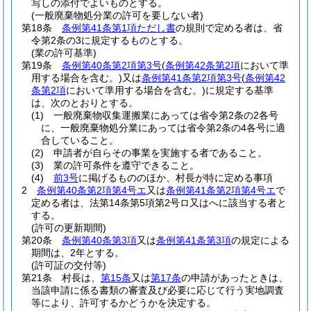
写しの添付でよいものとする。
(一般廃棄物処分業の許可を要しない者)
第18条
条例第41条第1項ただし書
の規則で定める者は、省
令第2条の3に規定するものとする。
(業の許可基準)
第19条
条例第40条第2項第3号
(
条例第42条第2項
において準
用する場合を含む。)
又は
条例第41条第2項第3号
(
条例第42
条第2項
において準用する場合を含む。)
に規定する基準
は、次のとおりとする。
(1)
一般廃棄物収集運搬業にあっては省令第2条の2各号
に、一般廃棄物処分業にあっては省令第2条の4各号に適
合していること。
(2)
申請者が自らその事業を実施する者であること。
(3)
業の許可条件を遵守できること。
(4)
前3号
に掲げるもののほか、村長が特に定める事項
2
条例第40条第2項第4号エ
又は
条例第41条第2項第4号エ
で
定める者は、法第14条第5項第2号ロ又はへに該当する者と
する。
(許可の更新期間)
第20条
条例第40条第3項
又は
条例第41条第3項
の規定による
期間は、2年とする。
(許可証の交付等)
第21条
村長は、
第15条
又は
第17条
の申請があったときは、
当該申請に係る書類の審査及び必要に応じて行う実地調査
等により、許可するかどうかを決定する。