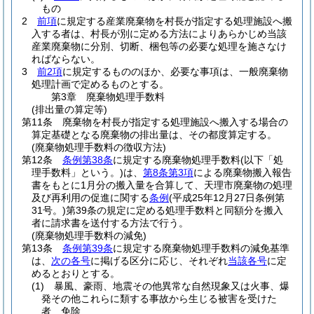
もの
2
前項
に規定する産業廃棄物を村長が指定する処理施設へ搬
入する者は、村長が別に定める方法によりあらかじめ当該
産業廃棄物に分別、切断、梱包等の必要な処理を施さなけ
ればならない。
3
前2項
に規定するもののほか、必要な事項は、一般廃棄物
処理計画で定めるものとする。
第3章
廃棄物処理手数料
(排出量の算定等)
第11条
廃棄物を村長が指定する処理施設へ搬入する場合の
算定基礎となる廃棄物の排出量は、その都度算定する。
(廃棄物処理手数料の徴収方法)
第12条
条例第38条
に規定する廃棄物処理手数料
(以下「処
理手数料」という。)
は、
第8条第3項
による廃棄物搬入報告
書をもとに1月分の搬入量を合算して、天理市廃棄物の処理
及び再利用の促進に関する
条例
(平成25年12月27日条例第
31号。)
第39条の規定に定める処理手数料と同額分を搬入
者に請求書を送付する方法で行う。
(廃棄物処理手数料の減免)
第13条
条例第39条
に規定する廃棄物処理手数料の減免基準
は、
次の各号
に掲げる区分に応じ、それぞれ
当該各号
に定
めるとおりとする。
(1)
暴風、豪雨、地震その他異常な自然現象又は火事、爆
発その他これらに類する事故から生じる被害を受けた
者 免除