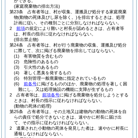
ができる。
(家庭廃棄物の排出方法)
第23条
占有者等は、村が収集、運搬及び処分する家庭廃棄
物
(動物の死体及びし尿を除く。)
を排出するときは、処理
計画に従い、その種別ごとに分別しなければならない。
2
前項
の規定により難いと村長が認めるときは、占有者等
は、村長の指示に従わなければならない。
(排出禁止物)
第24条
占有者等は、村が行う廃棄物の収集、運搬及び処分
に際して、次に掲げる廃棄物を排出してはならない。
(1)
有害物質を含むもの
(2)
危険性のあるもの
(3)
引火性のあるもの
(4)
著しく悪臭を発するもの
(5)
特別管理一般廃棄物に指定されているもの
(6)
前各号
に掲げるもののほか、廃棄物の処理を著しく困
難にし、又は処理施設の機能に支障が生ずるもの
2
占有者等は、
前項各号
に掲げる廃棄物を処分しようとする
ときは、村長の指示に従わなければならない。
(動物の死体の処理)
第25条
占有者等は、その土地又は建物内の動物の死体を自
らの責任で処分できないときは、速やかに村長に届け出
て、その指示に従わなければならない。
2
遺棄された小動物の死体を発見した者は、速やかに村長に
通報しなければならない。