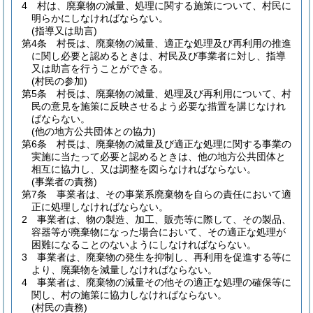
4
村は、廃棄物の減量、処理に関する施策について、村民に
明らかにしなければならない。
(指導又は助言)
第4条
村長は、廃棄物の減量、適正な処理及び再利用の推進
に関し必要と認めるときは、村民及び事業者に対し、指導
又は助言を行うことができる。
(村民の参加)
第5条
村長は、廃棄物の減量、処理及び再利用について、村
民の意見を施策に反映させるよう必要な措置を講じなけれ
ばならない。
(他の地方公共団体との協力)
第6条
村長は、廃棄物の減量及び適正な処理に関する事業の
実施に当たって必要と認めるときは、他の地方公共団体と
相互に協力し、又は調整を図らなければならない。
(事業者の責務)
第7条
事業者は、その事業系廃棄物を自らの責任において適
正に処理しなければならない。
2
事業者は、物の製造、加工、販売等に際して、その製品、
容器等が廃棄物になった場合において、その適正な処理が
困難になることのないようにしなければならない。
3
事業者は、廃棄物の発生を抑制し、再利用を促進する等に
より、廃棄物を減量しなければならない。
4
事業者は、廃棄物の減量その他その適正な処理の確保等に
関し、村の施策に協力しなければならない。
(村民の責務)