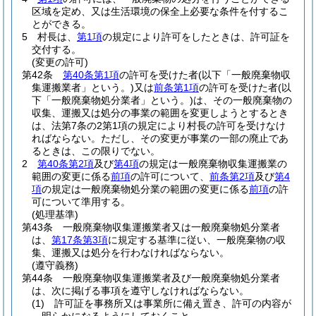
区域を定め、又は生活環境の保全上必要な条件を付するこ
とができる。
5
村長は、
第1項
の規定により許可をしたときは、許可証を
交付する。
(変更の許可)
第42条
第40条第1項
の許可を受けた者
(以下「一般廃棄物収
集運搬業者」という。)
又は
前条第1項
の許可を受けた者
(以
下「一般廃棄物処分業者」という。)
は、その一般廃棄物の
収集、運搬又は処分の事業の範囲を変更しようとするとき
は、法第7条の2第1項の規定により村長の許可を受けなけ
ればならない。
ただし、その変更が事業の一部の廃止であ
るときは、この限りでない。
2
第40条第2項
及び
第4項
の規定は一般廃棄物収集運搬業の
範囲の変更に係る
前項
の許可について、
前条第2項
及び
第4
項
の規定は一般廃棄物処分業の範囲の変更に係る
前項
の許
可について準用する。
(処理基準)
第43条
一般廃棄物収集運搬業者又は一般廃棄物処分業者
は、
第17条第3項
に規定する基準に従い、一般廃棄物の収
集、運搬又は処分を行わなければならない。
(遵守義務)
第44条
一般廃棄物収集運搬業者及び一般廃棄物処分業者
は、次に掲げる事項を遵守しなければならない。
(1)
許可証を事務所又は事業所に備え置き、許可の内容が