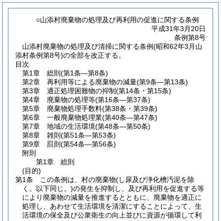
○山添村廃棄物の処理及び再利用の促進に関する条例
平成31年3月20日
条例第8号
山添村廃棄物の処理及び清掃に関する条例(昭和62年3月山
添村条例第8号)の全部を改正する。
目次
第1章
総則
(第1条―第8条)
第2章
再利用等による廃棄物の減量
(第9条―第13条)
第3章
適正処理困難物の抑制
(第14条・第15条)
第4章
廃棄物の処理等
(第16条―第37条)
第5章
廃棄物処理手数料
(第38条・第39条)
第6章
一般廃棄物処理業
(第40条―第47条)
第7章
地域の生活環境
(第48条―第50条)
第8章
雑則
(第51条―第53条)
第9章
罰則
(第54条―第56条)
附則
第1章
総則
(目的)
第1条
この条例は、村の廃棄物
(し尿及び浄化槽汚泥を除
く。以下同じ。)
の発生を抑制し、及び再利用を促進する等
により廃棄物の減量を推進するとともに、廃棄物を適正に
処理し、あわせて生活環境を清潔にすることによって、生
活環境の保全及び公衆衛生の向上並びに資源が循環して利