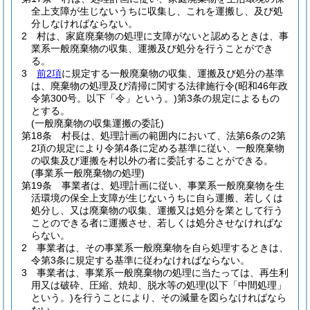
全上支障が生じないうちに収集し、これを運搬し、及び処
分しなければならない。
2
村は、家庭廃棄物の処理に支障がないと認めるときは、事
業系一般廃棄物の収集、運搬及び処分を行うことができ
る。
3
前2項
に規定する一般廃棄物の収集、運搬及び処分の基準
は、廃棄物の処理及び清掃に関する法律施行令
(昭和46年政
令第300号。以下「令」という。)
第3条の規定によるもの
とする。
(一般廃棄物の収集運搬の委託)
第18条
村長は、処理計画の範囲内において、法第6条の2第
2項の規定により令第4条に定める基準に従い、一般廃棄物
の収集及び運搬を村以外の者に委託することができる。
(事業系一般廃棄物の処理)
第19条
事業者は、処理計画に従い、事業系一般廃棄物を生
活環境の保全上支障が生じないうちに自ら運搬、若しくは
処分し、又は廃棄物の収集、運搬又は処分を業として行う
ことのできる者に運搬させ、若しくは処分させなければな
らない。
2
事業者は、その事業系一般廃棄物を自ら処理するときは、
令第3条に規定する基準に従わなければならない。
3
事業者は、事業系一般廃棄物の処理に当たっては、再生利
用又は破砕、圧縮、焼却、脱水等の処理
(以下「中間処理」
という。)
を行うことにより、その減量を図らなければなら