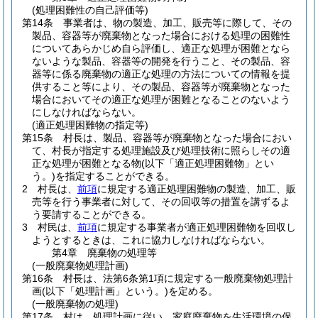
(処理困難性の自己評価等)
第14条
事業者は、物の製造、加工、販売等に際して、その
製品、容器等が廃棄物となった場合における処理の困難性
についてあらかじめ自ら評価し、適正な処理が困難となら
ないような製品、容器等の開発を行うこと、その製品、容
器等に係る廃棄物の適正な処理の方法についての情報を提
供すること等により、その製品、容器等が廃棄物となった
場合においてその適正な処理が困難となることのないよう
にしなければならない。
(適正処理困難物の指定等)
第15条
村長は、製品、容器等が廃棄物となった場合におい
て、村長が指定する処理施設及び処理技術に照らしその適
正な処理が困難となる物
(以下「適正処理困難物」とい
う。)
を指定することができる。
2
村長は、
前項
に規定する適正処理困難物の製造、加工、販
売等を行う事業者に対して、その回収等の措置を講ずるよ
う要請することができる。
3
村民は、
前項
に規定する事業者が適正処理困難物を回収し
ようとするときは、これに協力しなければならない。
第4章
廃棄物の処理等
(一般廃棄物処理計画)
第16条
村長は、法第6条第1項に規定する一般廃棄物処理計
画
(以下「処理計画」という。)
を定める。
(一般廃棄物の処理)
第17条
村は、処理計画に従い、家庭廃棄物を生活環境の保