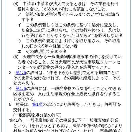
(4)
申請者
(申請者が法人であるときは、その業務を行う
役員を含む。)
が次のいずれにも該当しないこと。
ア
法第7条第5項第4号イからルまでのいずれかに該当
する者
イ
この条例若しくはこの条例に基づく処分に違反し、
罰金以上の刑に処せられ、その執行を終わり、又は執
行を受けることがなくなった日から5年を経過しない者
ウ
この条例の規定により許可を取り消され、その取消
しの日から5年を経過しない者
エ
その他規則で定める者
(5)
天理市長から一般廃棄物収集運搬業の許可を受けてい
る者であること、又は天理市長が天理市環境クリーンセ
ンターでの廃棄物の処分の受入れを許可すること。
3
第1項
の許可は、1年を下らない規則で定める期間ごとに
その更新を受けなければ、その期間の経過によって、その
効力を失う。
4
第1項
の許可には、一般廃棄物の収集を行うことができる
区域を定め、又は生活環境の保全上必要な条件を付するこ
とができる。
5
村長は、
第1項
の規定により許可をしたときは、許可証を
交付する。
(一般廃棄物処分業の許可)
第41条
一般廃棄物の処分の事業
(以下「一般廃棄物処分業」
という。)
を行おうとする者は、法第7条第6項の規定により
村長の許可を受けなければならない。
ただし、事業者
(自ら