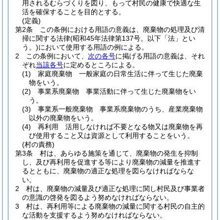
用されるむらづくりを図り、もって村民の健康で快適な生
活を確保することを目的とする。
(定義)
第2条
この条例における用語の意義は、廃棄物の処理及び清
掃に関する法律
(昭和45年法律第137号。以下「法」とい
う。)
において使用する用語の例による。
2
この条例において、
次の各号
に掲げる用語の意義は、それ
ぞれ
当該各号
に定めるところによる。
(1)
家庭廃棄物 一般家庭の日常生活に伴って生じた廃棄
物をいう。
(2)
事業系廃棄物 事業活動に伴って生じた廃棄物をい
う。
(3)
事業系一般廃棄物 事業系廃棄物のうち、産業廃棄物
以外の廃棄物をいう。
(4)
再利用 活用しなければ不要となる物又は廃棄物を再
び使用すること又は資源として利用することをいう。
(村の責務)
第3条
村は、あらゆる施策を通じて、廃棄物の発生を抑制
し、及び再利用を促進する等により廃棄物の減量を推進す
るとともに、廃棄物の適正な処理を図らなければならな
い。
2
村は、廃棄物の減量及び適正な処理に関し村民及び事業者
の意識の啓発を図るよう努めなければならない。
3
村は、再利用等による廃棄物の減量に関する村民の自主的
な活動を支援するよう努めなければならない。