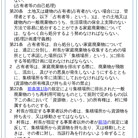
ない。
(占有者等の自己処理)
第20条
土地又は建物の占有者
(占有者がいない場合には、管
理者とする。以下「占有者等」という。)
は、その土地又は
建物内の一般廃棄物のうち、生活環境の保全上支障のない
方法で容易に処分することができる家庭廃棄物について
は、なるべく自ら処分するよう努めなければならない。
(処理計画遵守義務)
第21条
占有者等は、自ら処分しない家庭廃棄物について
は、適正に分別し、村長が家庭廃棄物を収集するための場
所として承認した場所
(以下「集積場所」という。)
に排出
する等処理計画に従わなければならない。
2
占有者等は、家庭廃棄物を排出する際に、廃棄物が飛散
し、流出し、及びその悪臭が発生しないようにするととも
に、集積場所を常に清潔にしておかなければならない。
(資源物の所有権及び持ち去り等の禁止)
第22条
前条第1項
の規定により集積場所に排出された一般
廃棄物のうち再利用可能なものとして規則で定めるもの
(以
下この条において「資源物」という。)
の所有権は、村に帰
属するものとする。
2
村長が指定する事業者以外の者は、集積場所から資源物を
持ち去り、又は移動させてはならない。
3
村長は、村長が指定する事業者以外の者が
前項
の規定に違
反して、集積場所から資源物を持ち去り、又は移動したと
きは、その者に対し、当該行為を行わないよう命ずること