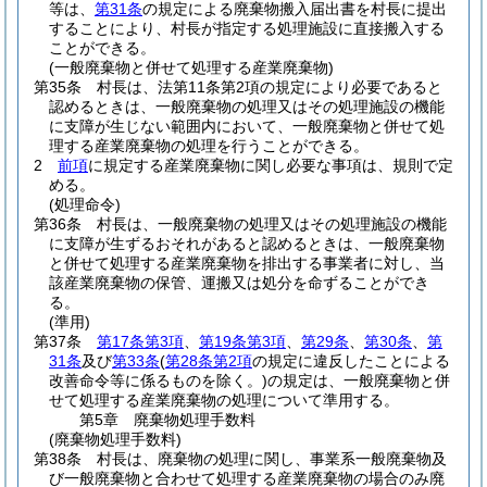
等は、
第31条
の規定による廃棄物搬入届出書を村長に提出
することにより、村長が指定する処理施設に直接搬入する
ことができる。
(一般廃棄物と併せて処理する産業廃棄物)
第35条
村長は、法第11条第2項の規定により必要であると
認めるときは、一般廃棄物の処理又はその処理施設の機能
に支障が生じない範囲内において、一般廃棄物と併せて処
理する産業廃棄物の処理を行うことができる。
2
前項
に規定する産業廃棄物に関し必要な事項は、規則で定
める。
(処理命令)
第36条
村長は、一般廃棄物の処理又はその処理施設の機能
に支障が生ずるおそれがあると認めるときは、一般廃棄物
と併せて処理する産業廃棄物を排出する事業者に対し、当
該産業廃棄物の保管、運搬又は処分を命ずることができ
る。
(準用)
第37条
第17条第3項
、
第19条第3項
、
第29条
、
第30条
、
第
31条
及び
第33条
(
第28条第2項
の規定に違反したことによる
改善命令等に係るものを除く。)
の規定は、一般廃棄物と併
せて処理する産業廃棄物の処理について準用する。
第5章
廃棄物処理手数料
(廃棄物処理手数料)
第38条
村長は、廃棄物の処理に関し、事業系一般廃棄物及
び一般廃棄物と合わせて処理する産業廃棄物の場合のみ廃