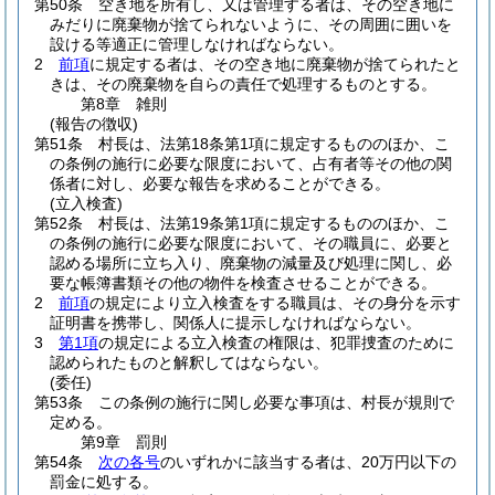
第50条
空き地を所有し、又は管理する者は、その空き地に
みだりに廃棄物が捨てられないように、その周囲に囲いを
設ける等適正に管理しなければならない。
2
前項
に規定する者は、その空き地に廃棄物が捨てられたと
きは、その廃棄物を自らの責任で処理するものとする。
第8章
雑則
(報告の徴収)
第51条
村長は、法第18条第1項に規定するもののほか、こ
の条例の施行に必要な限度において、占有者等その他の関
係者に対し、必要な報告を求めることができる。
(立入検査)
第52条
村長は、法第19条第1項に規定するもののほか、こ
の条例の施行に必要な限度において、その職員に、必要と
認める場所に立ち入り、廃棄物の減量及び処理に関し、必
要な帳簿書類その他の物件を検査させることができる。
2
前項
の規定により立入検査をする職員は、その身分を示す
証明書を携帯し、関係人に提示しなければならない。
3
第1項
の規定による立入検査の権限は、犯罪捜査のために
認められたものと解釈してはならない。
(委任)
第53条
この条例の施行に関し必要な事項は、村長が規則で
定める。
第9章
罰則
第54条
次の各号
のいずれかに該当する者は、20万円以下の
罰金に処する。