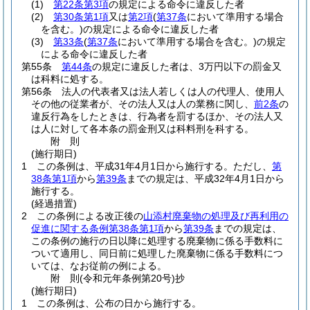
(1)
第22条第3項
の規定による命令に違反した者
(2)
第30条第1項
又は
第2項
(
第37条
において準用する場合
を含む。)
の規定による命令に違反した者
(3)
第33条
(
第37条
において準用する場合を含む。)
の規定
による命令に違反した者
第55条
第44条
の規定に違反した者は、3万円以下の罰金又
は科料に処する。
第56条
法人の代表者又は法人若しくは人の代理人、使用人
その他の従業者が、その法人又は人の業務に関し、
前2条
の
違反行為をしたときは、行為者を罰するほか、その法人又
は人に対して各本条の罰金刑又は科料刑を科する。
附
則
(施行期日)
1
この条例は、平成31年4月1日から施行する。
ただし、
第
38条第1項
から
第39条
までの規定は、平成32年4月1日から
施行する。
(経過措置)
2
この条例による改正後の
山添村廃棄物の処理及び再利用の
促進に関する条例第38条第1項
から
第39条
までの規定は、
この条例の施行の日以降に処理する廃棄物に係る手数料に
ついて適用し、同日前に処理した廃棄物に係る手数料につ
いては、なお従前の例による。
附
則
(令和元年
条例第20号)
抄
(施行期日)
1
この条例は、公布の日から施行する。