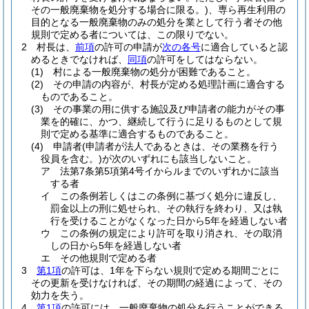
その一般廃棄物を処分する場合に限る。)
、専ら再生利用の
目的となる一般廃棄物のみの処分を業として行う者その他
規則で定める者については、この限りでない。
2
村長は、
前項
の許可の申請が
次の各号
に適合していると認
めるときでなければ、
同項
の許可をしてはならない。
(1)
村による一般廃棄物の処分が困難であること。
(2)
その申請の内容が、村長が定める処理計画に適合する
ものであること。
(3)
その事業の用に供する施設及び申請者の能力がその事
業を的確に、かつ、継続して行うに足りるものとして規
則で定める基準に適合するものであること。
(4)
申請者
(申請者が法人であるときは、その業務を行う
役員を含む。)
が次のいずれにも該当しないこと。
ア
法第7条第5項第4号イからルまでのいずれかに該当
する者
イ
この条例若しくはこの条例に基づく処分に違反し、
罰金以上の刑に処せられ、その執行を終わり、又は執
行を受けることがなくなった日から5年を経過しない者
ウ
この条例の規定により許可を取り消され、その取消
しの日から5年を経過しない者
エ
その他規則で定める者
3
第1項
の許可は、1年を下らない規則で定める期間ごとに
その更新を受けなければ、その期間の経過によって、その
効力を失う。
4
第1項
の許可には、一般廃棄物の処分を行うことができる