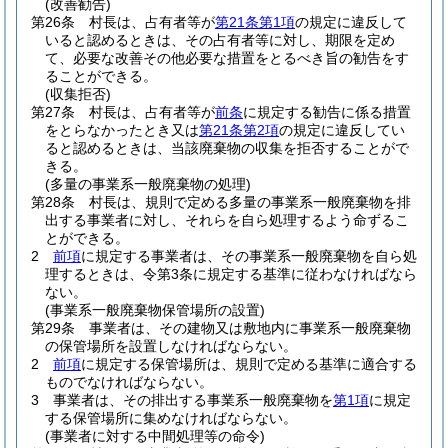
(改善勧告)
第26条
村長は、占有者等が
第21条第1項
の規定に違反して
いると認めるときは、その占有者等に対し、期限を定め
て、必要な改善その他必要な措置をとるべき旨の勧告をす
ることができる。
(収集拒否)
第27条
村長は、占有者等が
前条
に規定する勧告に係る措置
をとらなかったとき又は
第21条第2項
の規定に違反してい
ると認めるときは、当該廃棄物の収集を拒否することがで
きる。
(多量の事業系一般廃棄物の処理)
第28条
村長は、規則で定める多量の事業系一般廃棄物を排
出する事業者に対し、それらを自ら処理するよう命ずるこ
とができる。
2
前項
に規定する事業者は、その事業系一般廃棄物を自ら処
理するときは、令第3条に規定する基準に従わなければなら
ない。
(事業系一般廃棄物保管場所の設置)
第29条
事業者は、その建物又は敷地内に事業系一般廃棄物
の保管場所を設置しなければならない。
2
前項
に規定する保管場所は、規則で定める基準に適合する
ものでなければならない。
3
事業者は、その排出する事業系一般廃棄物を
第1項
に規定
する保管場所に集めなければならない。
(事業者に対する中間処理等の命令)