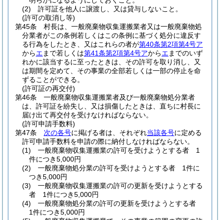
明らかになるようにしておくこと。
(2)
許可証を他人に譲渡し、又は貸与しないこと。
(許可の取消し等)
第45条
村長は、一般廃棄物収集運搬業者又は一般廃棄物処
分業者がこの条例若しくはこの条例に基づく処分に違反す
る行為をしたとき、又はこれらの者が
第40条第2項第4号ア
から
エ
まで若しくは
第41条第2項第4号ア
から
エ
までのいず
れかに該当するに至ったときは、その許可を取り消し、又
は期間を定めて、その事業の全部若しくは一部の停止を命
ずることができる。
(許可証の再交付)
第46条
一般廃棄物収集運搬業者及び一般廃棄物処分業者
は、許可証を紛失し、又は損傷したときは、直ちに村長に
届け出て再交付を受けなければならない。
(許可申請手数料)
第47条
次の各号
に掲げる者は、それぞれ
当該各号
に定める
許可申請手数料を申請の際に納付しなければならない。
(1)
一般廃棄物収集運搬業の許可を受けようとする者 1
件につき5,000円
(2)
一般廃棄物処分業の許可を受けようとする者 1件に
つき5,000円
(3)
一般廃棄物収集運搬業の許可の更新を受けようとする
者 1件につき5,000円
(4)
一般廃棄物処分業の許可の更新を受けようとする者
1件につき5,000円