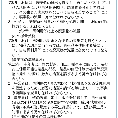
第8条
村民は、廃棄物の排出を抑制し、再生品の使用、不用
品の活用等により再利用を図り、廃棄物を分別して排出
し、その生じた廃棄物をなるべく自ら処分すること等によ
り、廃棄物の減量に努めなければならない。
2
村民は、廃棄物の減量及び適正な処理に関し、村の施策に
協力しなければならない。
第2章
再利用等による廃棄物の減量
(村の減量義務)
第9条
村は、再利用の対象となる物の収集等を行うととも
に、物品の調達に当たっては、再生品を使用する等によ
り、自ら再利用等による廃棄物の減量に努めなければなら
ない。
(事業者の減量義務)
第10条
事業者は、物の製造、加工、販売等に際して、長期
的に使用可能な製品の開発、製品の修理体制の確保等廃棄
物の発生の抑制に必要な措置を講ずるよう努めなければな
らない。
2
事業者は、再利用の可能な物の分別の徹底を図る等再利用
を促進するために必要な措置を講ずる等により、その事業
系廃棄物を減量しなければならない。
3
事業者は、物の製造、加工、販売等に際して、再生資源
(資源の有効な利用の促進に関する法律
(平成3年法律第48
号)
第2条第4項に規定する再生資源をいう。)
及び再生品を
利用するよう努めなければならない。
(再利用の容易性の自己評価等)