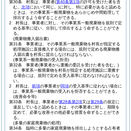
第30条
村長は、事業者
(
第40条第1項
の許可を受けた者を含
む。
次項
において同じ。)
に対し、特に必要があると認める
ときは、その事業系一般廃棄物をあらかじめ中間処理して
排出するよう命ずることができる。
2
村長は、事業者に対し、その事業系一般廃棄物を規則で定
める基準に従い、分別して排出するよう命ずることができ
る。
(廃棄物搬入届出書)
第31条
事業者は、その事業系一般廃棄物を村長が指定する
処理施設に直接搬入する場合には、規則で定める廃棄物搬
入届出書を村長に提出しなければならない。
(事業系一般廃棄物の受入拒否)
第32条
事業者
(事業者から運搬の委託を受けた者を含む。)
は、事業系一般廃棄物を村長が指定する処理施設に運搬す
る場合には、規則で定める受入基準に従わなければならな
い。
2
村長は、
前項
の事業者が
同項
の受入基準に従わない場合に
は、事業系一般廃棄物の受入れを拒否することができる。
(改善命令等)
第33条
村長は、事業者が
第28条第2項
又は
第29条
の規定に
違反していると認めるときは、その事業者に対し、期限を
定めて、必要な改善その他必要な措置を命ずることができ
る。
(多量の家庭廃棄物の処理)
第34条
臨時に多量の家庭廃棄物を排出しようとする占有者