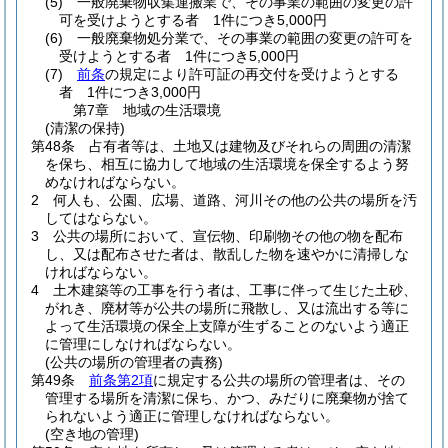
(5)
一般廃棄物収集運搬業で、その事業の範囲の変更の許
可を受けようとする者 1件につき5,000円
(6)
一般廃棄物処分業で、その事業の範囲の変更の許可を
受けようとする者 1件につき5,000円
(7)
前条
の規定により許可証の再交付を受けようとする
者 1件につき3,000円
第7章
地域の生活環境
(清潔の保持)
第48条
占有者等は、土地又は建物及びそれらの周囲の清潔
を保ち、相互に協力して地域の生活環境を保全するよう努
めなければならない。
2
何人も、公園、広場、道路、河川その他の公共の場所を汚
してはならない。
3
公共の場所において、宣伝物、印刷物その他の物を配布
し、又は配布させた者は、散乱した物を速やかに清掃しな
ければならない。
4
土木建築等の工事を行う者は、工事に伴って生じた土砂、
がれき、廃材等が公共の場所に飛散し、又は流出する等に
よって生活環境の保全上支障が生ずることのないよう適正
に管理にしなければならない。
(公共の場所の管理者の責務)
第49条
前条第2項
に規定する公共の場所の管理者は、その
管理する場所を清潔に保ち、かつ、みだりに廃棄物が捨て
られないよう適正に管理しなければならない。
(空き地の管理)