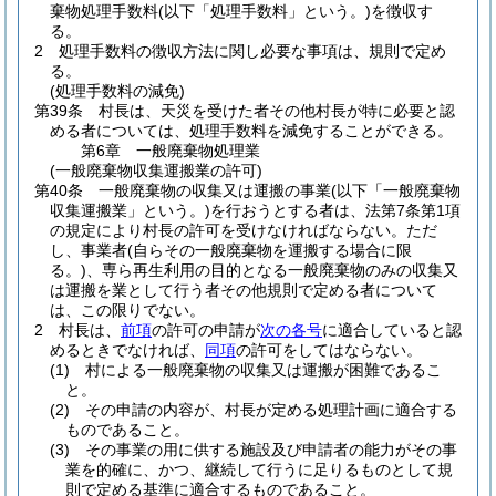
棄物処理手数料
(以下「処理手数料」という。)
を徴収す
る。
2
処理手数料の徴収方法に関し必要な事項は、規則で定め
る。
(処理手数料の減免)
第39条
村長は、天災を受けた者その他村長が特に必要と認
める者については、処理手数料を減免することができる。
第6章
一般廃棄物処理業
(一般廃棄物収集運搬業の許可)
第40条
一般廃棄物の収集又は運搬の事業
(以下「一般廃棄物
収集運搬業」という。)
を行おうとする者は、法第7条第1項
の規定により村長の許可を受けなければならない。
ただ
し、事業者
(自らその一般廃棄物を運搬する場合に限
る。)
、専ら再生利用の目的となる一般廃棄物のみの収集又
は運搬を業として行う者その他規則で定める者について
は、この限りでない。
2
村長は、
前項
の許可の申請が
次の各号
に適合していると認
めるときでなければ、
同項
の許可をしてはならない。
(1)
村による一般廃棄物の収集又は運搬が困難であるこ
と。
(2)
その申請の内容が、村長が定める処理計画に適合する
ものであること。
(3)
その事業の用に供する施設及び申請者の能力がその事
業を的確に、かつ、継続して行うに足りるものとして規
則で定める基準に適合するものであること。