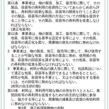
第11条
事業者は、物の製造、加工、販売等に際して、その
製品、容器等の再利用の容易性についてあらかじめ自ら評
価し、再利用の容易な製品、容器等の開発を行うこと及び
その製品、容器等の再利用の方法についての情報を提供す
ること等により、その製品、容器等の再利用を促進しなけ
ればならない。
(適正包装等)
第12条
事業者は、物の製造、加工、販売等に際して、自ら
包装、容器等に係る基準を設定する等により、その包装、
容器等の適正化を図り、廃棄物の発生の抑制に努めなけれ
ばならない。
2
事業者は、物の製造、加工、販売等に際して、再び使用す
ることが可能な包装、容器等の普及に努め、使用後の包
装、容器等の回収策を講ずる等により、その包装、容器等
の再利用の促進を図らなければならない。
3
事業者は、村民が商品の購入等に際して、当該商品につい
て適正な包装、容器等を選択できるよう努めるとともに、
村民が包装、容器等を不要とし、又はその返却をする場合
には、その回収等に努めなければならない。
(村民の自主的行動)
第13条
村民は、再利用可能な物の分別を行うとともに、集
団回収等の再利用を促進するための自主的な活動に参加
し、協力する等により、廃棄物の減量及び資源の有効利用
に努めなければならない。
第3章
適正処理困難物の抑制