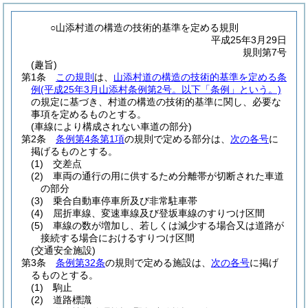
○山添村道の構造の技術的基準を定める規則
平成25年3月29日
規則第7号
(趣旨)
第1条
この規則
は、
山添村道の構造の技術的基準を定める条
例
(平成25年3月山添村条例第2号。以下「条例」という。)
の規定に基づき、村道の構造の技術的基準に関し、必要な
事項を定めるものとする。
(車線により構成されない車道の部分)
第2条
条例第4条第1項
の規則で定める部分は、
次の各号
に
掲げるものとする。
(1)
交差点
(2)
車両の通行の用に供するため分離帯が切断された車道
の部分
(3)
乗合自動車停車所及び非常駐車帯
(4)
屈折車線、変速車線及び登坂車線のすりつけ区間
(5)
車線の数が増加し、若しくは減少する場合又は道路が
接続する場合におけるすりつけ区間
(交通安全施設)
第3条
条例第32条
の規則で定める施設は、
次の各号
に掲げ
るものとする。
(1)
駒止
(2)
道路標識