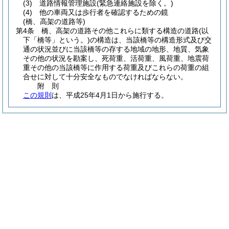
(3)
道路情報管理施設
(緊急連絡施設を除く。)
(4)
他の車両又は歩行者を確認するための鏡
(橋、高架の道路等)
第4条
橋、高架の道路その他これらに類する構造の道路
(以
下「橋等」という。)
の構造は、当該橋等の構造形式及び交
通の状況並びに当該橋等の存する地域の地形、地質、気象
その他の状況を勘案し、死荷重、活荷重、風荷重、地震荷
重その他の当該橋等に作用する荷重及びこれらの荷重の組
合せに対して十分安全なものでなければならない。
附
則
この規則
は、平成25年4月1日から施行する。