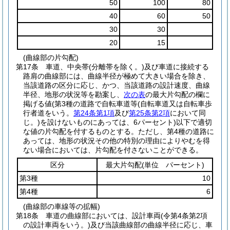
50
100
80
40
60
50
30
30
20
15
(曲線部の片勾配)
第17条
車道、中央帯
(分離帯を除く。)
及び車道に接続する
路肩の曲線部には、曲線半径が極めて大きい場合を除き、
当該道路の区分に応じ、かつ、当該道路の設計速度、曲線
半径、地形の状況等を勘案し、
次の表
の最大片勾配の欄に
掲げる値
(第3種の道路で自転車道等
(自転車道又は自転車歩
行者道をいう。
第24条第1項
及び
第25条第2項
において同
じ。)
を設けないものにあっては、6パーセント)
以下で適切
な値の片勾配を付するものとする。
ただし、第4種の道路に
あっては、地形の状況その他の特別の理由によりやむを得
ない場合においては、片勾配を付さないことができる。
区分
最大片勾配
(単位 パーセント)
第3種
10
第4種
6
(曲線部の車線等の拡幅)
第18条
車道の曲線部においては、設計車両
(令第4条第2項
の設計車両をいう。)
及び当該曲線部の曲線半径に応じ、車