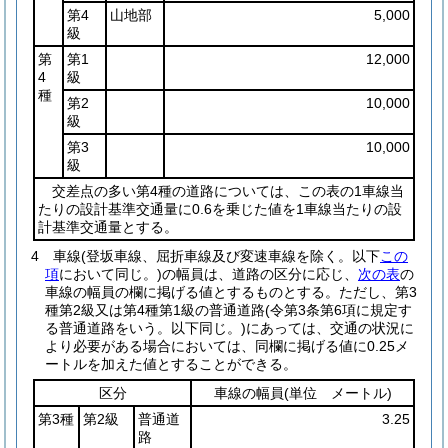
第4
山地部
5,000
級
第
第1
12,000
4
級
種
第2
10,000
級
第3
10,000
級
交差点の多い第4種の道路については、この表の1車線当
たりの設計基準交通量に0.6を乗じた値を1車線当たりの設
計基準交通量とする。
4
車線
(登坂車線、屈折車線及び変速車線を除く。以下
この
項
において同じ。)
の幅員は、道路の区分に応じ、
次の表
の
車線の幅員の欄に掲げる値とするものとする。
ただし、第3
種第2級又は第4種第1級の普通道路
(令第3条第6項に規定す
る普通道路をいう。以下同じ。)
にあっては、交通の状況に
より必要がある場合においては、同欄に掲げる値に0.25メ
ートルを加えた値とすることができる。
区分
車線の幅員
(単位 メートル)
第3種
第2級
普通道
3.25
路