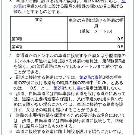
3
車道の右側に設ける路肩の幅員は、道路の区分に応じ、
次
の表
の車道の右側に設ける路肩の幅員の欄の左欄に掲げる
値以上とするものとする。
区分
車道の右側に設ける路肩の幅
員
(単位 メートル)
第3種
0.5
第4種
0.5
4
普通道路のトンネルの車道に接続する路肩又は小型道路の
トンネルの車道の左側に設ける路肩の幅員は、第3種
(第5級
を除く。)
の普通道路にあっては0.5メートルまで縮小する
ことができる。
5
副道に接続する路肩については、
第2項の表
第3種の項車
道の左側に設ける路肩の幅員の欄の左欄中「0.75」とある
のは、「0.5」とし、
第2項ただし書
の規定は適用しない。
6
歩道、自転車道又は自転車歩行者道を設ける道路にあって
は、道路の主要構造部を保護し、又は車道の効用を保つた
めに支障がない場合においては、車道に接続する路肩を設
けず、又はその幅員を縮小することができる。
7
道路の主要構造部を保護するため必要がある場合において
は、歩道、自転車道又は自転車歩行者道に接続して、路端
寄りに路肩を設けるものとする。
8
車道に接続する路肩に路上施設を設ける場合においては、