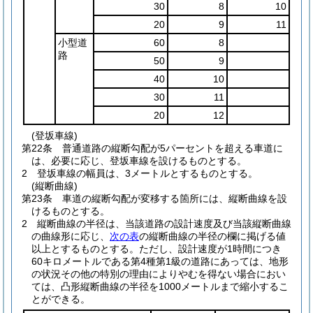
30
8
10
20
9
11
小型道
60
8
路
50
9
40
10
30
11
20
12
(登坂車線)
第22条
普通道路の縦断勾配が5パーセントを超える車道に
は、必要に応じ、登坂車線を設けるものとする。
2
登坂車線の幅員は、3メートルとするものとする。
(縦断曲線)
第23条
車道の縦断勾配が変移する箇所には、縦断曲線を設
けるものとする。
2
縦断曲線の半径は、当該道路の設計速度及び当該縦断曲線
の曲線形に応じ、
次の表
の縦断曲線の半径の欄に掲げる値
以上とするものとする。
ただし、設計速度が1時間につき
60キロメートルである第4種第1級の道路にあっては、地形
の状況その他の特別の理由によりやむを得ない場合におい
ては、凸形縦断曲線の半径を1000メートルまで縮小するこ
とができる。