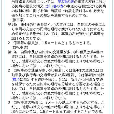
当該路肩の幅員については、
第2項の表
の車道の左側に設け
る路肩の幅員の欄又は
第3項の表
の車道の右側に設ける路肩
の幅員の欄に掲げる値に当該路上施設を設けるのに必要な
値を加えてこれらの規定を適用するものとする。
(停車帯)
第8条
第4種
(第4級を除く。)
の道路には、自動車の停車によ
り車両の安全かつ円滑な通行が妨げられないようにするた
め必要がある場合においては、車道の左端寄りに停車帯を
設けるものとする。
2
停車帯の幅員は、1.5メートルとするものとする。
(自転車道)
第9条
自動車及び自転車の交通量が多い第3種又は第4種の
道路には、自転車道を道路の各側に設けるものとする。
た
だし、地形の状況その他の特別の理由によりやむを得ない
場合においては、この限りでない。
2
自転車の交通量が多い第3種若しくは第4種の道路又は自
動車及び歩行者の交通量が多い第3種若しくは第4種の道路
(
前項
に規定する道路を除く。)
には、安全かつ円滑な交通
を確保するため自転車の通行を分離する必要がある場合に
おいては、自転車道を道路の各側に設けるものとする。
た
だし、地形の状況その他の特別の理由によりやむを得ない
場合においては、この限りでない。
3
自転車道の幅員は、2メートル以上とするものとする。
た
だし、地形の状況その他の特別の理由によりやむを得ない
場合においては、1.5メートルまで縮小することができる。