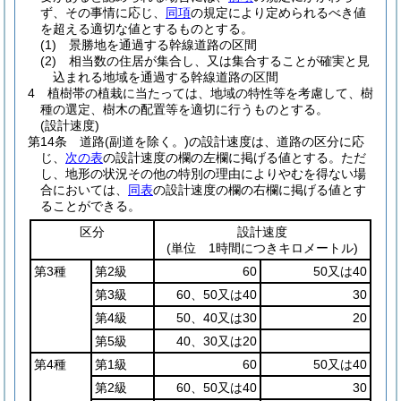
ず、その事情に応じ、
同項
の規定により定められるべき値
を超える適切な値とするものとする。
(1)
景勝地を通過する幹線道路の区間
(2)
相当数の住居が集合し、又は集合することが確実と見
込まれる地域を通過する幹線道路の区間
4
植樹帯の植栽に当たっては、地域の特性等を考慮して、樹
種の選定、樹木の配置等を適切に行うものとする。
(設計速度)
第14条
道路
(副道を除く。)
の設計速度は、道路の区分に応
じ、
次の表
の設計速度の欄の左欄に掲げる値とする。
ただ
し、地形の状況その他の特別の理由によりやむを得ない場
合においては、
同表
の設計速度の欄の右欄に掲げる値とす
ることができる。
区分
設計速度
(単位 1時間につきキロメートル)
第3種
第2級
60
50又は40
第3級
60、50又は40
30
第4級
50、40又は30
20
第5級
40、30又は20
第4種
第1級
60
50又は40
第2級
60、50又は40
30