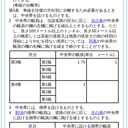
ができる。
(車線の分離等)
第5条
車線を往復の方向別に分離するため必要があるとき
は、中央帯を設けるものとする。
2
中央帯の幅員は、当該道路の区分に応じ、
次の表
の中央帯
の幅員の欄の左欄に掲げる値以上とするものとする。
ただ
し、長さ100メートル以上のトンネル、長さ50メートル以
上の橋若しくは高架の道路又は地形の状況その他の特別の
理由によりやむを得ない箇所については、
同表
の中央帯の
幅員の欄の右欄に掲げる値まで縮小することができる。
区分
中央帯の幅員
(単位 メートル)
第3種
第2級
1.75
1
第3級
第4級
第4種
第1級
1
第2級
第3級
3
中央帯には、側帯を設けるものとする。
4
前項
の側帯の幅員は、道路の区分に応じ、
次の表
の中央帯
に設ける側帯の幅員の欄に掲げる値とするものとする。
区分
中央帯に設ける側帯の幅員