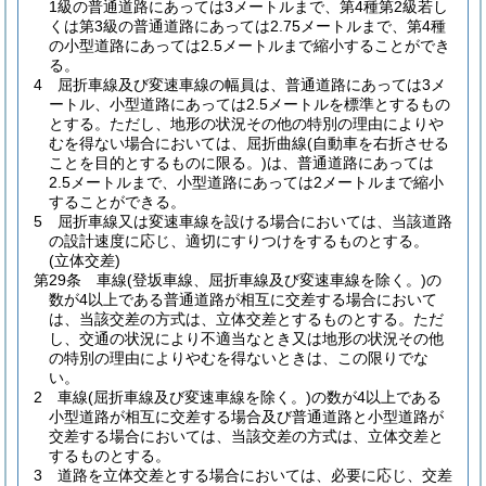
1級の普通道路にあっては3メートルまで、第4種第2級若し
くは第3級の普通道路にあっては2.75メートルまで、第4種
の小型道路にあっては2.5メートルまで縮小することができ
る。
4
屈折車線及び変速車線の幅員は、普通道路にあっては3メ
ートル、小型道路にあっては2.5メートルを標準とするもの
とする。
ただし、地形の状況その他の特別の理由によりや
むを得ない場合においては、屈折曲線
(自動車を右折させる
ことを目的とするものに限る。)
は、普通道路にあっては
2.5メートルまで、小型道路にあっては2メートルまで縮小
することができる。
5
屈折車線又は変速車線を設ける場合においては、当該道路
の設計速度に応じ、適切にすりつけをするものとする。
(立体交差)
第29条
車線
(登坂車線、屈折車線及び変速車線を除く。)
の
数が4以上である普通道路が相互に交差する場合において
は、当該交差の方式は、立体交差とするものとする。
ただ
し、交通の状況により不適当なとき又は地形の状況その他
の特別の理由によりやむを得ないときは、この限りでな
い。
2
車線
(屈折車線及び変速車線を除く。)
の数が4以上である
小型道路が相互に交差する場合及び普通道路と小型道路が
交差する場合においては、当該交差の方式は、立体交差と
するものとする。
3
道路を立体交差とする場合においては、必要に応じ、交差