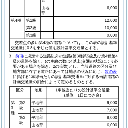
部
山地
6,000
部
第4種
第1級
12,000
第2級
10,000
第3級
9,000
交差点の多い第4種の道路については、この表の設計基準
交通量に0.8を乗じた値を設計基準交通量とする。
3
前項
に規定する道路以外の道路
(第3種第5級及び第4種第4
級の道路を除く。)
の車線の数は4以上
(交通の状況により必
要がある場合を除き、2の倍数)
とし、当該道路の区分及び
地方部に存する道路にあっては地形の状況に応じ、
次の表
に掲げる1車線当たりの設計基準交通量に対する当該道路の
計画交通量の割合によって定めるものとする。
区分
地形
1車線当たりの設計基準交通量
(単位 1日につき台)
第
第2
平地部
9,000
3
級
山地部
7,000
種
第3
平地部
8,000
級
山地部
6,000