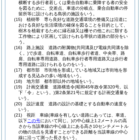
横断する歩行者若しくは乗合自動車に乗降する者の安全
を図るために、交差点、車道の分岐点、乗合自動車の停
留所等に設けられる島状の施設をいう。
(15)
植樹帯 専ら良好な道路交通環境の整備又は沿道に
おける良好な生活環境の確保を図ることを目的として、
樹木を植栽するために縁石線又は柵その他これに類する
工作物により区画して設けられる帯状の道路の部分をい
う。
(16)
路上施設 道路の附属物
(共同溝及び電線共同溝を除
く。)
で歩道、自転車道、自転車歩行者道、中央帯、路
肩、自転車専用道路、自転車歩行者専用道路又は歩行者
専用道路に設けられるものをいう。
(17)
都市部 市街地を形成している地域又は市街地を形
成する見込みの多い地域をいう。
(18)
地方部 都市部以外の地域をいう。
(19)
計画交通量 道路構造令
(昭和45年政令第320号。以
下「令」という。)
第2条第21号に規定する計画交通量を
いう。
(20)
設計速度 道路の設計の基礎とする自動車の速度を
いう。
(21)
視距 車線
(車線を有しない道路にあっては、車道。
以下
この号
において同じ。)
の中心線上1.2メートルの高
さから当該車線の中心線上にある高さ10センチメートル
の物の頂点を見通すことができる距離を当該車線の中心
線に沿って測った長さをいう。