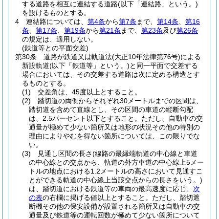
する道路を相互に連結する道路
(以下「連結路」という。)
を設けるものとする。
4
連結路については、
第4条
から
第7条
まで、
第14条
、
第16
条
、
第17条
、
第19条
から
第21条
まで、
第23条
及び
第26条
の規定は、適用しない。
(鉄道等との平面交差)
第30条
道路が鉄道又は軌道法
(大正10年法律第76号)
による
新設軌道
(以下「鉄道等」という。)
と同一平面で交差する
場合においては、その交差する道路は次に定める構造とす
るものとする。
(1)
交差角は、45度以上とすること。
(2)
踏切道の両側からそれぞれ30メートルまでの区間は、
踏切道を含めて直線とし、その区間の車道の縦断勾配
は、2.5パーセント以下とすること。
ただし、自動車の交
通量が極めて少ない箇所又は地形の状況その他の特別の
理由によりやむを得ない箇所については、この限りでな
い。
(3)
見通し区間の長さ
(線路の最縁端軌道の中心線と車道
の中心線との交点から、軌道の外方車道の中心線上5メー
トルの地点における1.2メートルの高さにおいて見通すこ
とができる軌道の中心線上当該交点からの長さをいう。)
は、踏切道における鉄道等の車両の最高速度に応じ、
次
の表
の右欄に掲げる値以上とすること。
ただし、踏切遮
断機その他の保安設備が設置される箇所又は自動車の交
通量及び鉄道等の運転回数が極めて少ない箇所について