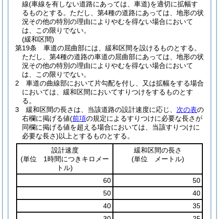
線
(車線を有しない道路にあっては、車道)
を適切に拡幅す
るものとする。
ただし、第4種の道路にあっては、地形の状
況その他の特別の理由によりやむを得ない場合において
は、この限りでない。
(緩和区間)
第19条
車道の屈曲部には、緩和区間を設けるものとする。
ただし、第4種の道路の車道の屈曲部にあっては、地形の状
況その他の特別の理由によりやむを得ない場合において
は、この限りでない。
2
車道の曲線部において片勾配を付し、又は拡幅をする場合
においては、緩和区間においてすりつけをするものとす
る。
3
緩和区間の長さは、当該道路の設計速度に応じ、
次の表
の
右欄に掲げる値
(
前項
の規定によるすりつけに必要な長さが
同欄に掲げる値を超える場合においては、当該すりつけに
必要な長さ)
以上とするものとする。
設計速度
緩和区間の長さ
(単位 1時間につきキロメー
(単位 メートル)
トル)
60
50
50
40
40
35
30
25