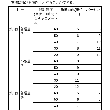
右欄に掲げる値以下とすることができる。
区分
設計速度
縦断勾配
(単位 パーセン
(単位 1時間に
ト)
つきキロメート
ル)
第3種
普通道
60
5
8
路
50
6
9
40
7
10
30
8
11
20
9
12
小型道
60
8
路
50
9
40
10
30
11
20
12
第4種
普通道
60
5
7
路
50
6
8
40
7
9