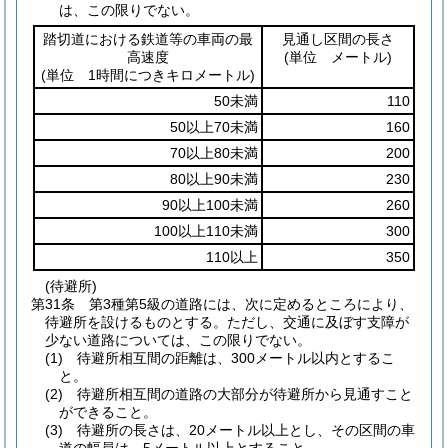
は、この限りでない。
踏切道における鉄道等の車両の最
見通し区間の長さ
高速度
(単位 メートル)
(単位 1時間につきキロメートル)
50未満
110
50以上70未満
160
70以上80未満
200
80以上90未満
230
90以上100未満
260
100以上110未満
300
110以上
350
(待避所)
第31条
第3種第5級の道路には、次に定めるところにより、
待避所を設けるものとする。
ただし、交通に及ぼす支障が
少ない道路については、この限りでない。
(1)
待避所相互間の距離は、300メートル以内とするこ
と。
(2)
待避所相互間の道路の大部分が待避所から見通すこと
ができること。
(3)
待避所の長さは、20メートル以上とし、その区間の車