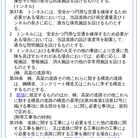
擁壁その他の適当な防護施設を設けるものとする。
(トンネル)
第37条
トンネルには、安全かつ円滑な交通を確保するため
必要がある場合においては、当該道路の計画交通量及びト
ンネルの長さに応じ、適当な換気施設を設けるものとす
る。
2
トンネルには、安全かつ円滑な交通を確保するため必要が
ある場合においては、当該道路の設計速度等を勘案して、
適当な照明施設を設けるものとする。
3
トンネルにおける車両の火災その他の事故により交通に危
険を及ぼすおそれがある場合においては、必要に応じ、通
報施設、警報施設、消火施設その他の非常用施設を設ける
ものとする。
(橋、高架の道路等)
第38条
橋、高架の道路その他これらに類する構造の道路
は、鋼構造、コンクリート構造又はこれらに準ずる構造と
するものとする。
2
前項
に規定するもののほか、橋、高架の道路その他これら
に類する構造の道路の構造の基準
(法第30条第1項第12号に
掲げる事項に係る部分を除く。)
に関し必要な事項は、規則
で定める。
(附帯工事等の特例)
第39条
道路に関する工事により必要を生じた他の道路に関
する工事を施行し、又は道路に関する工事以外の工事によ
り必要を生じた道路に関する工事を施行する場合におい