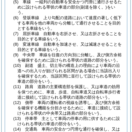
(5)
車線 一縦列の自動車を安全かつ円滑に通行させるた
めに設けられる帯状の車道の部分
(副道を除く。)
をい
う。
(6)
登坂車線 上り勾配の道路において速度の著しく低下
する車両を他の車両から分離して通行させることを目的
とする車線をいう。
(7)
屈折車線 自動車を右折させ、又は左折させることを
目的とする車線をいう。
(8)
変速車線 自動車を加速させ、又は減速させることを
目的とする車線をいう。
(9)
中央帯 車線を往復の方向別に分離し、及び側方余裕
を確保するために設けられる帯状の道路の部分をいう。
(10)
副道 盛土、切土等の構造上の理由により車両の沿
道への出入りが妨げられる区間がある場合に当該出入り
を確保するため、当該区間に並行して設けられる帯状の
車道の部分をいう。
(11)
路肩 道路の主要構造部を保護し、又は車道の効用
を保つために、車道、歩道、自転車道又は自転車歩行者
道に接続して設けられる帯状の道路の部分をいう。
(12)
側帯 車両の運転者の視線を誘導し、及び側方余裕
を確保する機能を分担させるために、車道に接続して設
けられる帯状の中央帯又は路肩の部分をいう。
(13)
停車帯 主として車両の停車の用に供するために設
けられる帯状の車道の部分をいう。
(14)
交通島 車両の安全かつ円滑な通行を確保し、又は