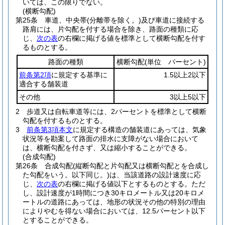
いては、この限りでない。
(横断勾配)
第25条
車道、中央帯
(分離帯を除く。)
及び車道に接続する
路肩には、片勾配を付する場合を除き、路面の種類に応
じ、
次の表
の右欄に掲げる値を標準として横断勾配を付す
るものとする。
路面の種類
横断勾配
(単位 パーセント)
前条第2項
に規定する基準に
1.5以上2以下
適合する舗装道
その他
3以上5以下
2
歩道又は自転車道等には、2パーセントを標準として横断
勾配を付するものとする。
3
前条第3項本文
に規定する構造の舗装道にあっては、気象
状況等を勘案して路面の排水に支障がない場合において
は、横断勾配を付さず、又は縮小することができる。
(合成勾配)
第26条
合成勾配
(縦断勾配と片勾配又は横断勾配とを合成し
た勾配をいう。以下同じ。)
は、当該道路の設計速度に応
じ、
次の表
の右欄に掲げる値以下とするものとする。
ただ
し、設計速度が1時間につき30キロメートル又は20キロメ
ートルの道路にあっては、地形の状況その他の特別の理由
によりやむを得ない場合においては、12.5パーセント以下
とすることができる。