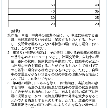
50
40
40
35
30
25
20
20
(舗装)
第24条
車道、中央帯
(分離帯を除く。)
、車道に接続する路
肩、自転車道等及び歩道は、舗装するものとする。
ただ
し、交通量が極めて少ない等特別の理由がある場合におい
ては、この限りでない。
2
車道及び側帯の舗装は、その設計に用いる自動車の輪荷重
の基準を49キロニュートンとし、計画交通量、自動車の重
量、路床の状態、気象状況等を勘案して、自動車の安全か
つ円滑な交通を確保することができるものとして規則で定
める基準に適合する構造とするものとする。
ただし、自動
車の交通量が少ない場合その他の特別の理由がある場合に
おいては、この限りでない。
3
第4種の道路
(トンネルを除く。)
の舗装は、当該道路の存
する地域、沿道の土地利用及び自動車の交通の状況を勘案
して必要がある場合においては、雨水を道路の路面下に円
滑に浸透させ、かつ、道路交通騒音の発生を減少させるこ
とができる構造とするものとする。
ただし、道路の構造、
気象状況その他の特別の理由によりやむを得ない場合にお