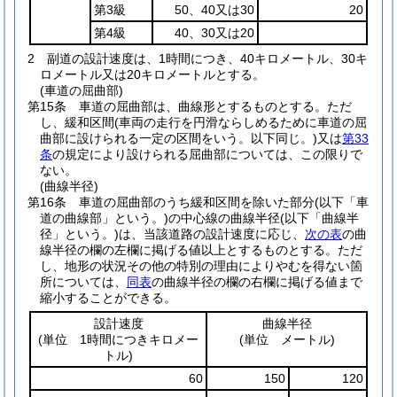
第3級
50、40又は30
20
第4級
40、30又は20
2
副道の設計速度は、1時間につき、40キロメートル、30キ
ロメートル又は20キロメートルとする。
(車道の屈曲部)
第15条
車道の屈曲部は、曲線形とするものとする。
ただ
し、緩和区間
(車両の走行を円滑ならしめるために車道の屈
曲部に設けられる一定の区間をいう。以下同じ。)
又は
第33
条
の規定により設けられる屈曲部については、この限りで
ない。
(曲線半径)
第16条
車道の屈曲部のうち緩和区間を除いた部分
(以下「車
道の曲線部」という。)
の中心線の曲線半径
(以下「曲線半
径」という。)
は、当該道路の設計速度に応じ、
次の表
の曲
線半径の欄の左欄に掲げる値以上とするものとする。
ただ
し、地形の状況その他の特別の理由によりやむを得ない箇
所については、
同表
の曲線半径の欄の右欄に掲げる値まで
縮小することができる。
設計速度
曲線半径
(単位 1時間につきキロメー
(単位 メートル)
トル)
60
150
120