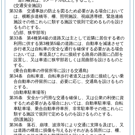
道の幅員は、5メートル以上とすること。
(交通安全施設)
第32条
交通事故の防止を図るため必要がある場合において
は、横断歩道橋等、柵、照明施設、視線誘導標、緊急連絡
施設その他これらに類する施設で規則で定めるものを設け
るものとする。
(凸部、狭窄部等)
第33条
第4種第4級の道路又は主として近隣に居住する者の
利用に供する第3種第5級の道路には、自動車を減速させて
歩行者又は自転車の安全な通行を確保する必要がある場合
においては、車道及びこれに接続する路肩の路面に凸部を
設置し、又は車道に狭窄部若しくは屈曲部を設けるものと
する。
(乗合自動車の停留所等に設ける交通島)
第34条
自転車道、自転車歩行者道又は歩道に接続しない乗
合自動車の停留所には、必要に応じ、交通島を設けるもの
とする。
(自動車駐車場等)
第35条
安全かつ円滑な交通を確保し、又は公衆の利便に資
するため必要がある場合においては、自動車駐車場、自転
車駐車場、乗合自動車停車所、非常駐車帯その他これらに
類する施設で規則で定めるものを設けるものとする。
(防護施設)
第36条
落石、崩壊、波浪等により交通に支障を及ぼし、又
は道路の構造に損傷を与えるおそれがある箇所には、柵、