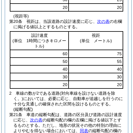
20
20
(視距等)
第20条
視距は、当該道路の設計速度に応じ、
次の表
の右欄
に掲げる値以上とするものとする。
設計速度
視距
(単位 1時間につきキロメー
(単位 メートル)
トル)
60
75
50
55
40
40
30
30
20
20
2
車線の数が2である道路
(対向車線を設けない道路を除
く。)
においては、必要に応じ、自動車が追越しを行うのに
十分な見通しの確保された区間を設けるものとする。
(縦断勾配)
第21条
車道の縦断勾配は、道路の区分及び道路の設計速度
に応じ、
次の表
の縦断勾配の欄の左欄に掲げる値以下とす
るものとする。
ただし、地形の状況その他の特別の理由に
よりやむを得ない場合においては、
同表
の縦断勾配の欄の