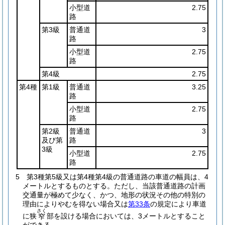
小型道
2.75
路
第3級
普通道
3
路
小型道
2.75
路
第4級
2.75
第4種
第1級
普通道
3.25
路
小型道
2.75
路
第2級
普通道
3
及び第
路
3級
小型道
2.75
路
5
第3種第5級又は第4種第4級の普通道路の車道の幅員は、4
メートルとするものとする。
ただし、当該普通道路の計画
交通量が極めて少なく、かつ、地形の状況その他の特別の
理由によりやむを得ない場合又は
第33条
の規定により車道
さく
に狭
部を設ける場合においては、3メートルとすること
窄