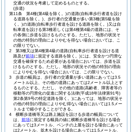
交通の状況を考慮して定めるものとする。
(歩道)
第11条
第4種
(第4級を除く。)
の道路
(自転車歩行者道を設け
る道路を除く。)
、歩行者の交通量が多い第3種
(第5級を除
く。)
の道路
(自転車歩行者道を設ける道路を除く。)
又は自
転車道を設ける第3種若しくは第4種第4級の道路には、そ
の各側に歩道を設けるものとする。
ただし、地形の状況そ
の他の特別の理由によりやむを得ない場合においては、こ
の限りでない。
2
第3種又は第4種第4級の道路
(自転車歩行者道を設ける道
路及び
前項
に規定する道路を除く。)
には、安全かつ円滑な
交通を確保するため必要がある場合においては、歩道を設
けるものとする。
ただし、地形の状況その他の特別の理由
によりやむを得ない場合においては、この限りでない。
3
歩道の幅員は、歩行者の交通量が多い道路にあっては3.5
メートル以上、その他の道路にあっては2メートル以上とす
るものとする。
ただし、その他の道路
(高齢者、障害者等の
移動等の円滑化の促進に関する法律
(平成18年法律第91号)
第2条第9号の特定道路を除く。)
にあっては、地形の状況そ
の他の特別の理由によりやむ得ない場合においては1.5メー
トルまで縮小することができる。
4
横断歩道橋等又は路上施設を設ける歩道の幅員について
は、
前項
に規定する幅員の値に横断歩道橋等を設ける場合
にあっては3メートル、ベンチの上屋を設ける場合にあって
は2メートル、並木を設ける場合にあっては1.5メートル、