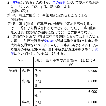
2
前項
に定めるもののほか、
この条例
において使用する用語
は、法において使用する用語の例による。
(道路の区分)
第3条
村道の区分は、令第3条に定めるところによる。
(車線等)
第4条
車道
(副道、停車帯その他規則で定める部分を除く。)
は、車線により構成されるものとする。
ただし、第3種第5
級又は第4種第4級の道路にあっては、この限りでない。
2
道路の区分及び地方部に存する道路にあっては地形の状況
に応じ、計画交通量が
次の表
の設計基準交通量
(自動車の最
大許容交通量をいう。以下同じ。)
の欄に掲げる値以下であ
る道路の車線
(登坂車線、屈折車線及び変速車線を除く。
次
項
において同じ。)
の数は、2とする。
区分
地形
設計基準交通量
(単位 1日につき
台)
第3種
第2級
平地
9,000
部
第3級
平地
8,000
部
山地
6,000
部
第4級
平地
8,000