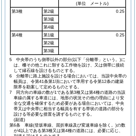
(単位 メートル)
第3種
第2級
0.25
第3級
第4級
第4種
第1級
0.25
第2級
第3級
5
中央帯のうち側帯以外の部分
(以下「分離帯」という。)
に
は、柵その他これに類する工作物を設け、又は側帯に接続
して縁石線を設けるものとする。
6
分離帯に路上施設を設ける場合においては、当該中央帯の
幅員は、令第41条第1項において準用する令第12条の建築
限界を勘案して定めるものとする。
7
同方向の車線の数が1である第3種又は第4種の道路の当該
車線の属する車道には、地形の状況その他の理由により安
全な交通を確保するため必要がある場合においては、中央
帯又は中央帯に相当する幅員を有する帯状の道路の部分を
設ける等必要な措置を講ずるものとする。
(副道)
第6条
車線
(登坂車線、屈折車線及び変速車線を除く。)
の数
が4以上である第3種又は第4種の道路には、必要に応じ、