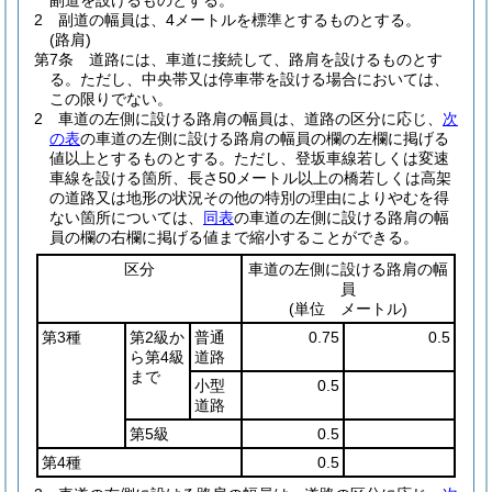
副道を設けるものとする。
2
副道の幅員は、4メートルを標準とするものとする。
(路肩)
第7条
道路には、車道に接続して、路肩を設けるものとす
る。
ただし、中央帯又は停車帯を設ける場合においては、
この限りでない。
2
車道の左側に設ける路肩の幅員は、道路の区分に応じ、
次
の表
の車道の左側に設ける路肩の幅員の欄の左欄に掲げる
値以上とするものとする。
ただし、登坂車線若しくは変速
車線を設ける箇所、長さ50メートル以上の橋若しくは高架
の道路又は地形の状況その他の特別の理由によりやむを得
ない箇所については、
同表
の車道の左側に設ける路肩の幅
員の欄の右欄に掲げる値まで縮小することができる。
区分
車道の左側に設ける路肩の幅
員
(単位 メートル)
第3種
第2級か
普通
0.75
0.5
ら第4級
道路
まで
小型
0.5
道路
第5級
0.5
第4種
0.5