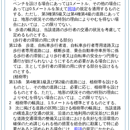
ベンチを設ける場合にあっては1メートル、その他の場合に
あっては0.5メートルを加えて
同項
の規定を適用するものと
する。
ただし、第3種第5級又は第4種第4級の道路にあって
は、地形の状況その他の特別の理由によりやむを得ない場
合においては、この限りでない。
5
歩道の幅員は、当該道路の歩行者の交通の状況を考慮して
定めるものとする。
(歩行者の滞留の用に供する部分)
第12条
歩道、自転車歩行者道、自転車歩行者専用道路又は
歩行者専用道路には、横断歩道、乗合自動車停車所等に係
る歩行者の滞留により歩行者又は自転車の安全かつ円滑な
通行が妨げられないようにするため必要がある場合におい
ては、主として歩行者の滞留の用に供する部分を設けるも
のとする。
(植樹帯)
第13条
第4種第1級及び第2級の道路には、植樹帯を設ける
ものとし、その他の道路には、必要に応じ、植樹帯を設け
るものとする。
ただし、地形の状況その他の特別の理由に
よりやむを得ない場合においては、この限りでない。
2
植樹帯の幅員は、1.5メートルを標準とするものとする。
3
次に掲げる道路の区間に設ける植樹帯の幅員は、当該道路
の構造及び交通の状況、沿道の土地利用の状況並びに良好
な道路交通環境の整備又は沿道における良好な生活環境の
確保のため講じられる他の措置を総合的に勘案して特に必
要があると認められる場合には、
前項
の規定にかかわら