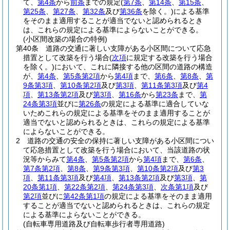
て、
第4条
から
前条
までの規定
(
第7条
、
第14条
、
第15条
、
第25条
、
第27条
、
第32条
及び
第36条
を除く。)
による基準
をそのまま適用することが適当でないと認められるとき
は、これらの規定による基準によらないことができる。
(小区間改築の場合の特例)
第40条
道路の交通に著しい支障がある小区間について応急
措置として改築を行う場合
(
次項
に規定する改築を行う場合
を除く。)
において、これに隣接する他の区間の道路の構造
が、
第4条
、
第5条第2項
から
第4項
まで、
第6条
、
第8条
、
第
9条第3項
、
第10条第2項
及び
第3項
、
第11条第3項
及び
第4
項
、
第13条第2項
及び
第3項
、
第16条
から
第23条
まで、
第
24条第3項
並びに
第26条
の規定による基準に適合していな
いためこれらの規定による基準をそのまま適用することが
適当でないと認められるときは、これらの規定による基準
によらないことができる。
2
道路の交通の安全の保持に著しい支障がある小区間につい
て応急措置として改築を行う場合において、当該道路の状
況等からみて
第4条
、
第5条第2項
から
第4項
まで、
第6条
、
第7条第2項
、
第8条
、
第9条第3項
、
第10条第2項
及び
第3
項
、
第11条第3項
及び
第4項
、
第13条第2項
及び
第3項
、
第
20条第1項
、
第22条第2項
、
第24条第3項
、
次条第1項
及び
第2項
並びに
第42条第1項
の規定による基準をそのまま適用
することが適当でないと認められるときは、これらの規定
による基準によらないことができる。
(自転車専用道路及び自転車歩行者専用道路)