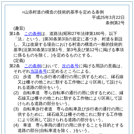
○山添村道の構造の技術的基準を定める条例
平成25年3月22日
条例第2号
(趣旨)
第1条
この条例
は、道路法
(昭和27年法律第180号。以下
「法」という。)
第30条第3項の規定に基づき、村道を新設
し、又は改築する場合における村道の構造の一般的技術的
基準
(法第30条第1項第1号、第3号及び第12号に掲げる事項
に係るものを除く。)
を定めるものとする。
(定義)
第2条
この条例
において、
次の各号
に掲げる用語の意義は、
それぞれ
当該各号
に定めるところによる。
(1)
歩道 専ら歩行者の通行の用に供するために、縁石線
又は柵その他これに類する工作物により区画して設けら
れる道路の部分をいう。
(2)
自転車道 専ら自転車の通行の用に供するために、縁
石線又は柵その他これに類する工作物により区画して設
けられる道路の部分をいう。
(3)
自転車歩行者道 専ら自転車及び歩行者の通行の用に
供するために、縁石線又は柵その他これに類する工作物
により区画して設けられる道路の部分をいう。
(4)
車道 専ら車両の通行の用に供することを目的とする
道路の部分
(自転車道を除く。)
をいう。