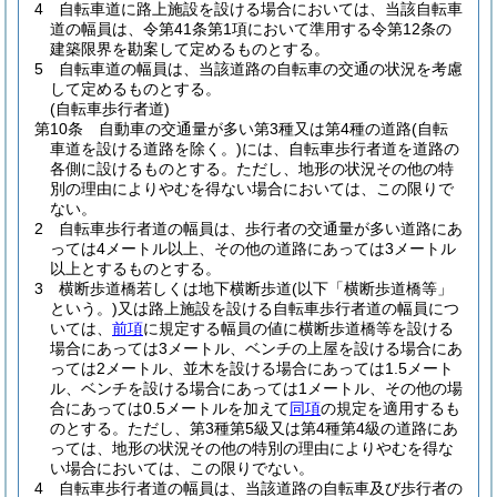
4
自転車道に路上施設を設ける場合においては、当該自転車
道の幅員は、令第41条第1項において準用する令第12条の
建築限界を勘案して定めるものとする。
5
自転車道の幅員は、当該道路の自転車の交通の状況を考慮
して定めるものとする。
(自転車歩行者道)
第10条
自動車の交通量が多い第3種又は第4種の道路
(自転
車道を設ける道路を除く。)
には、自転車歩行者道を道路の
各側に設けるものとする。
ただし、地形の状況その他の特
別の理由によりやむを得ない場合においては、この限りで
ない。
2
自転車歩行者道の幅員は、歩行者の交通量が多い道路にあ
っては4メートル以上、その他の道路にあっては3メートル
以上とするものとする。
3
横断歩道橋若しくは地下横断歩道
(以下「横断歩道橋等」
という。)
又は路上施設を設ける自転車歩行者道の幅員につ
いては、
前項
に規定する幅員の値に横断歩道橋等を設ける
場合にあっては3メートル、ベンチの上屋を設ける場合にあ
っては2メートル、並木を設ける場合にあっては1.5メート
ル、ベンチを設ける場合にあっては1メートル、その他の場
合にあっては0.5メートルを加えて
同項
の規定を適用するも
のとする。
ただし、第3種第5級又は第4種第4級の道路にあ
っては、地形の状況その他の特別の理由によりやむを得な
い場合においては、この限りでない。
4
自転車歩行者道の幅員は、当該道路の自転車及び歩行者の