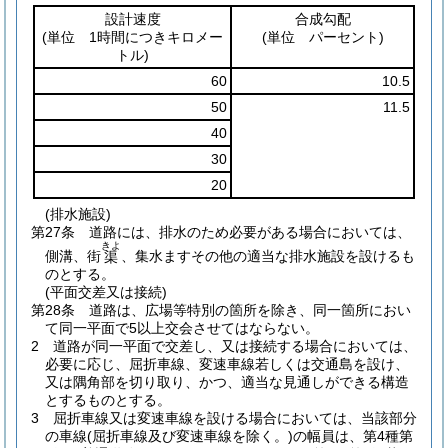
設計速度
合成勾配
(単位 1時間につきキロメー
(単位 パーセント)
トル)
60
10.5
50
11.5
40
30
20
(排水施設)
第27条
道路には、排水のため必要がある場合においては、
きよ
側溝、街
、集水ますその他の適当な排水施設を設けるも
渠
のとする。
(平面交差又は接続)
第28条
道路は、広場等特別の箇所を除き、同一箇所におい
て同一平面で5以上交会させてはならない。
2
道路が同一平面で交差し、又は接続する場合においては、
必要に応じ、屈折車線、変速車線若しくは交通島を設け、
又は隅角部を切り取り、かつ、適当な見通しができる構造
とするものとする。
3
屈折車線又は変速車線を設ける場合においては、当該部分
の車線
(屈折車線及び変速車線を除く。)
の幅員は、第4種第