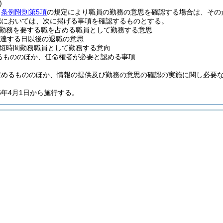
)
、
条例附則第5項
の規定により職員の勤務の意思を確認する場合は、その
認においては、次に掲げる事項を確認するものとする。
勤務を要する職を占める職員として勤務する意思
に達する日以後の退職の意思
短時間勤務職員として勤務する意向
るもののほか、任命権者が必要と認める事項
定めるもののほか、情報の提供及び勤務の意思の確認の実施に関し必要
5年4月1日から施行する。