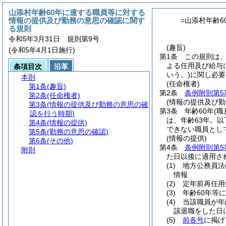
山添村年齢60年に達する職員等に対する
情報の提供及び勤務の意思の確認に関す
○山添村年齢
る規則
令和5年3月31日 規則第9号
(趣旨)
(令和5年4月1日施行)
第1条
この規則は、
よる任用及び給与
条項目次
沿革
いう。)
に関し必要
本則
(任命権者)
第1条
(趣旨)
第2条
条例附則第5
第2条
(任命権者)
(情報の提供及び
第3条
(情報の提供及び勤務の意思の確
第3条
年齢60年
(
認を行う時期)
は、年齢63年。以
第4条
(情報の提供)
できない職員とし
第5条
(勤務の意思の確認)
(情報の提供)
第6条
(その他)
第4条
条例附則第5
附則
た日以後に適用さ
(1)
地方公務員法
情報
(2)
定年前再任用
(3)
年齢60年等
(4)
当該職員が年
該退職をした日
(5)
前各号
に掲げ