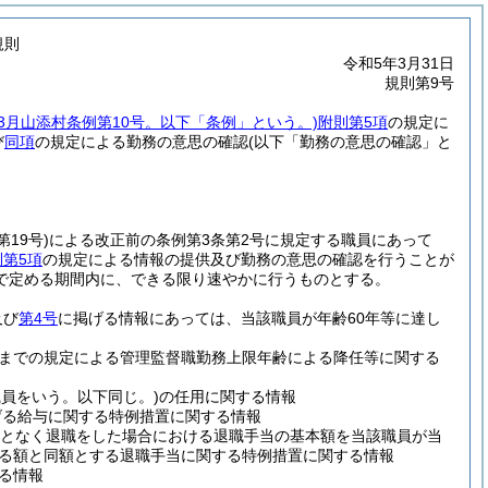
規則
令和5年3月31日
規則第9号
年3月山添村条例第10号。以下「条例」という。)
附則第5項
の規定に
び
同項
の規定による勤務の意思の確認
(以下「勤務の意思の確認」と
19号)
による改正前の条例第3条第2号に規定する職員にあって
第5項
の規定による情報の提供及び勤務の意思の確認を行うことが
で定める期間内に、できる限り速やかに行うものとする。
及び
第4号
に掲げる情報にあっては、当該職員が年齢60年等に達し
の5までの規定による管理監督職勤務上限年齢による降任等に関する
員をいう。以下同じ。)
の任用に関する情報
げる給与に関する特例措置に関する情報
ことなく退職をした場合における退職手当の基本額を当該職員が当
ける額と同額とする退職手当に関する特例措置に関する情報
る情報