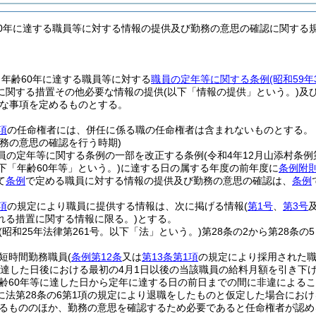
60年に達する職員等に対する情報の提供及び勤務の意思の確認に関する
年齢60年に達する職員等に対する
職員の定年等に関する条例
(昭和59
に関する措置その他必要な情報の提供
(以下「情報の提供」という。)
及
な事項を定めるものとする。
項
の任命権者には、併任に係る職の任命権者は含まれないものとする。
勤務の意思の確認を行う時期)
職員の定年等に関する条例の一部を改正する条例
(令和4年12月山添村条例第
下「年齢60年等」という。)
に達する日の属する年度の前年度に
条例附則
て
条例
で定める職員に対する情報の提供及び勤務の意思の確認は、
条例
項
の規定により職員に提供する情報は、次に掲げる情報
(
第1号
、
第3号
れる措置に関する情報に限る。)
とする。
(昭和25年法律第261号。以下「法」という。)
第28条の2から第28条
短時間勤務職員
(
条例第12条
又は
第13条第1項
の規定により採用された職
に達した日後における最初の4月1日以後の当該職員の給料月額を引き下
齢60年等に達した日から定年に達する日の前日までの間に非違による
に法第28条の6第1項の規定により退職をしたものと仮定した場合にお
るもののほか、勤務の意思を確認するため必要であると任命権者が認め