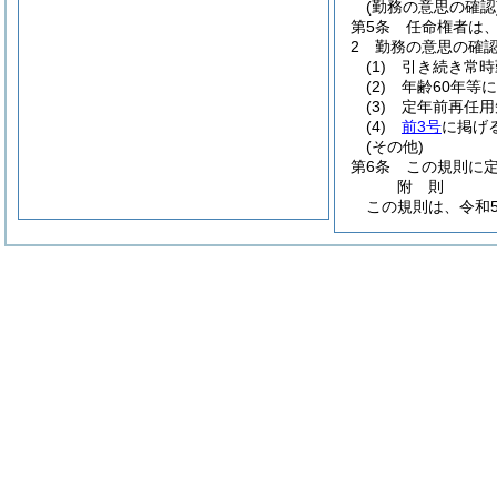
(勤務の意思の確認
第5条
任命権者は
2
勤務の意思の確
(1)
引き続き常時
(2)
年齢60年等
(3)
定年前再任用
(4)
前3号
に掲げ
(その他)
第6条
この規則に
附
則
この規則は、令和