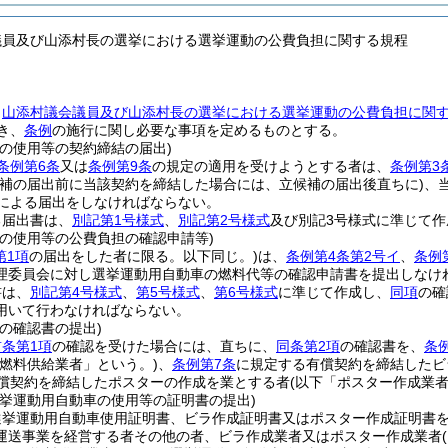
議員及び山添村長の選挙における選挙運動の公費負担に関する規程
、
山添村議会議員及び山添村長の選挙における選挙運動の公費負担に関
き、
条例
の施行に関し必要な事項を定めるものとする。
車の使用等の契約締結の届出)
条例第6条
又は
条例第9条
の規定の適用を受けようとする者は、
条例第3
候補の届出前に当該契約を締結した場合には、立候補の届出後直ちに)
、
による届出をしなければならない。
る届出書は、
別記第1号様式
、
別記第2号様式
及び別記3号様式に準じて
車の使用等の公費負担の確認申請等)
第1項
の届出をした者に限る。以下同じ。)
は、
条例第4条第2号イ
、
条例
理委員会に対し選挙運動用自動車の燃料代等の確認申請書を提出しなけ
書は、
別記第4号様式
、
第5号様式
、
第6号様式
に準じて作成し、
同項
の確
用いて行わなければならない。
の確認書の提出)
前条第1項
の確認を受けた場合には、直ちに、
同条第2項
の確認書を、
条
「燃料供給業者」という。)
、
条例第7条
に規定する有償契約を締結したビ
償契約を締結したポスターの作成を業とする者
(以下「ポスター作成業者
選挙運動用自動車の使用等の証明書の提出)
選挙運動用自動車使用証明書、ビラ作成証明書又はポスター作成証明書
運送事業を経営する者その他の者、ビラ作成業者又はポスター作成業者