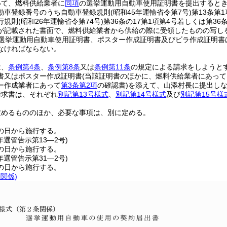
いて、燃料供給業者に
同項
の選挙運動用自動車使用証明書を提出すると
動車登録番号のうち自動車登録規則
(昭和45年運輸省令第7号)
第13条第
行規則
(昭和26年運輸省令第74号)
第36条の17第1項第4号若しくは第3
が記載された書面で、燃料供給業者から供給の際に受領したものの写し
選挙運動用自動車使用証明書、ポスター作成証明書及びビラ作成証明書
なければならない。
は、
条例第4条
、
条例第8条
又は
条例第11条
の規定による請求をしようと
書又はポスター作成証明書
(当該証明書のほかに、燃料供給業者にあって
ー作成業者にあって
第3条第2項
の確認書)
を添えて、山添村長に提出し
請求書は、それぞれ
別記第13号様式
、
別記第14号様式
及び
別記第15号様
定めるもののほか、必要な事項は、別に定める。
の日から施行する。
年
選管告示第13―2号)
の日から施行する。
年
選管告示第31―2号)
の日から施行する。
条関係)