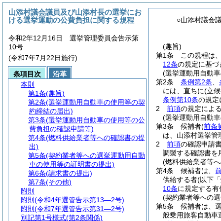
山添村議会議員及び山添村長の選挙にお
ける選挙運動の公費負担に関する規程
○山添村議会
令和2年12月16日 選挙管理委員会告示第
(趣旨)
10号
第1条
この規程は
(令和7年7月22日施行)
12条
の規定に基づ
(選挙運動用自動
条項目次
沿革
第2条
条例第2条
、
本則
には、直ちに
(立
第1条
(趣旨)
条例第10条
の規定
第2条
(選挙運動用自動車の使用等の契
2
前項
の規定によ
約締結の届出)
(選挙運動用自動
第3条
(選挙運動用自動車の使用等の公
第3条
候補者
(
前条
費負担の確認申請等)
は、山添村選挙管
第4条
(燃料供給業者等への確認書の提
2
前項
の確認申請
出)
調製する確認書を
第5条
(契約業者等への選挙運動用自動
(燃料供給業者等へ
車の使用等の証明書の提出)
第4条
候補者は、
第6条
(請求書の提出)
供給する者
(以下
第7条
(その他)
10条
に規定する有
附則
(契約業者等への
附則
(令和4年選管告示第13―2号)
第5条
候補者は、
附則
(令和7年選管告示第31―2号)
般乗用旅客自動車
別記第1号様式
(第2条関係)