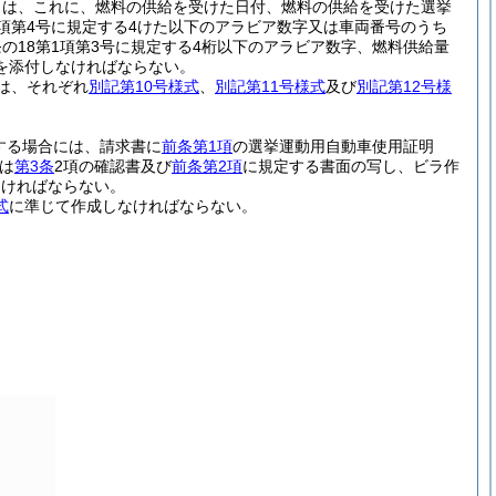
きは、これに、燃料の供給を受けた日付、燃料の供給を受けた選挙
1項第4号に規定する4けた以下のアラビア数字又は車両番号のうち
6条の18第1項第3号に規定する4桁以下のアラビア数字、燃料供給量
を添付しなければならない。
は、それぞれ
別記第10号様式
、
別記第11号様式
及び
別記第12号様
する場合には、請求書に
前条第1項
の選挙運動用自動車使用証明
は
第3条
2項の確認書及び
前条第2項
に規定する書面の写し、ビラ作
なければならない。
式
に準じて作成しなければならない。