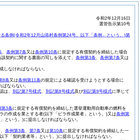
令和2年12月16日
選管告示第10号
する条例
(令和2年12月山添村条例第24号。以下「条例」という。)
第
条
、
条例第7条
又は
条例第10条
に規定する有償契約を締結した場合
当該契約に関する書面の写しを添えて、
条例第3条
、
条例第7条
又は
作成しなければならない。
第8条
又は
条例第11条
の規定による確認を受けようとする場合に
ればならない。
認は、
別記第7号様式
、
別記第8号様式
及び
別記第9号様式
に準じて
例第3条
に規定する有償契約を締結した選挙運動用自動車の燃料を
ラの作成を業とする者
(以下「ビラ作成業者」という。)
又は
条例第
」という。)
に提出しなければならない。
を、
条例第3条
、
第7条
又は
第10条
に規定する有償契約を締結した一
(以下「契約業者等」という。)
に提出しなければならない。