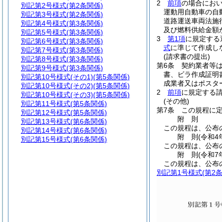
2
前項
の場合にお
別記第2号様式
(第2条関係)
運動用自動車の自
別記第3号様式
(第2条関係)
道路運送車両法施
別記第4号様式
(第3条関係)
及び燃料供給金額
別記第5号様式
(第3条関係)
3
第1項
に規定する
別記第6号様式
(第3条関係)
式
に準じて作成し
別記第7号様式
(第3条関係)
(請求書の提出)
別記第8号様式
(第3条関係)
第6条
契約業者等
別記第9号様式
(第3条関係)
書、ビラ作成証明
別記第10号様式
(その1)(第5条関係)
成業者又はポスタ
別記第10号様式
(その2)(第5条関係)
2
前項
に規定する
別記第10号様式
(その3)(第5条関係)
(その他)
別記第11号様式
(第5条関係)
第7条
この規程に
別記第12号様式
(第5条関係)
附
則
別記第13号様式
(第6条関係)
この規程は、公布
別記第14号様式
(第6条関係)
附
則
(令和4
別記第15号様式
(第6条関係)
この規程は、公布
附
則
(令和7
この規程は、公布
別記第1号様式
(第2