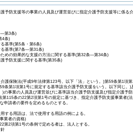
介護予防支援等の事業の人員及び運営並びに指定介護予防支援等に係る
条―第3条)
第4条)
する基準
(第5条・第6条)
する基準
(第7条―第31条)
のための効果的な支援の方法に関する基準
(第32条―第34条)
介護予防支援に関する基準
(第35条)
、介護保険法
(平成9年法律第123号。以下「法」という。)
第59条第1項
第59条第1項第1号に規定する基準該当介護予防支援をいう。以下同じ。)
)
の事業の人員及び運営並びに基準該当介護予防支援及び指定介護予防
第115条の22第2項第1号の規定に基づき、指定介護予防支援事業者
(
な申請者の要件を定めるものとする。
使用する用語は、法で使用する用語の例による。
事業者の資格)
の22第2項第1号の条例で定める者は、法人とする。
方針