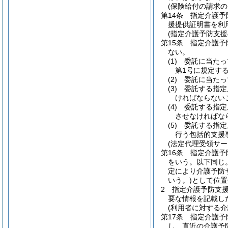
(保険給付の請求の
第14条
指定介護予
援提供証明書を利
(指定介護予防支援
第15条
指定介護予
ない。
(1)
委託に当たっ
第1号に規定す
(2)
委託に当たっ
(3)
委託する指定
ければならない
(4)
委託する指定
させなければな
(5)
委託する指定
行う包括的支援
(法定代理受領サー
第16条
指定介護予
をいう。以下同じ。
定により介護予防
いう。)
として位置
2
指定介護予防支
要な情報を記載し
(利用者に対する
第17条
指定介護予
し、直近の介護予