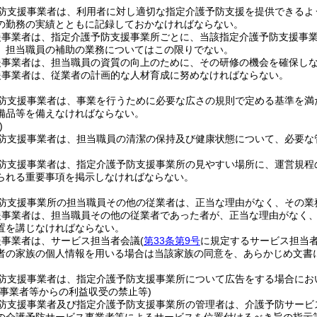
防支援事業者は、利用者に対し適切な指定介護予防支援を提供できるよ
の勤務の実績とともに記録しておかなければならない。
援事業者は、指定介護予防支援事業所ごとに、当該指定介護予防支援事
、担当職員の補助の業務についてはこの限りでない。
援事業者は、担当職員の資質の向上のために、その研修の機会を確保し
援事業者は、従業者の計画的な人材育成に努めなければならない。
防支援事業者は、事業を行うために必要な広さの規則で定める基準を満
備品等を備えなければならない。
)
防支援事業者は、担当職員の清潔の保持及び健康状態について、必要な
防支援事業者は、指定介護予防支援事業所の見やすい場所に、運営規程
られる重要事項を掲示しなければならない。
防支援事業所の担当職員その他の従業者は、正当な理由がなく、その業
援事業者は、担当職員その他の従業者であった者が、正当な理由がなく
置を講じなければならない。
援事業者は、サービス担当者会議
(
第33条第9号
に規定するサービス担当者
者の家族の個人情報を用いる場合は当該家族の同意を、あらかじめ文書
防支援事業者は、指定介護予防支援事業所について広告をする場合にお
ス事業者等からの利益収受の禁止等)
防支援事業者及び指定介護予防支援事業所の管理者は、介護予防サービ