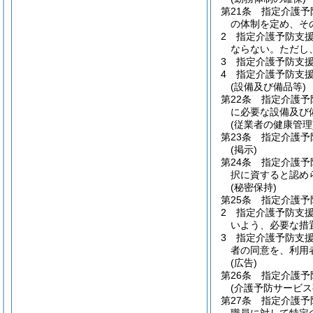
第21条
指定介護予
の体制を定め、そ
2
指定介護予防支
ならない。
ただし
3
指定介護予防支
4
指定介護予防支
(設備及び備品等)
第22条
指定介護予
に必要な設備及び
(従業者の健康管理
第23条
指定介護予
(掲示)
第24条
指定介護予
択に資すると認め
(秘密保持)
第25条
指定介護予
2
指定介護予防支
いよう、必要な措
3
指定介護予防支
者の同意を、利用
(広告)
第26条
指定介護予
(介護予防サービ
第27条
指定介護予