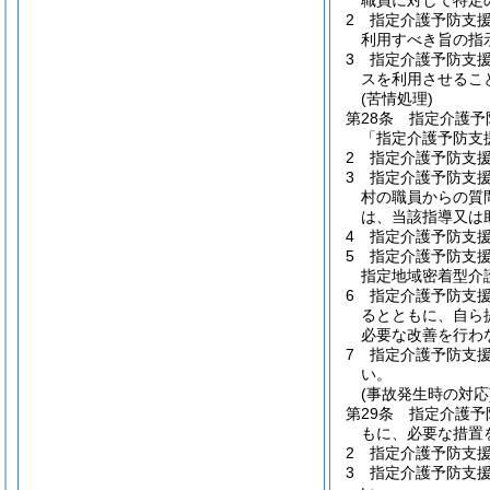
職員に対して特定
2
指定介護予防支
利用すべき旨の指
3
指定介護予防支
スを利用させるこ
(苦情処理)
第28条
指定介護予
「指定介護予防支
2
指定介護予防支
3
指定介護予防支
村の職員からの質
は、当該指導又は
4
指定介護予防支
5
指定介護予防支援
指定地域密着型介
6
指定介護予防支援
るとともに、自ら
必要な改善を行わ
7
指定介護予防支
い。
(事故発生時の対応
第29条
指定介護予
もに、必要な措置
2
指定介護予防支
3
指定介護予防支