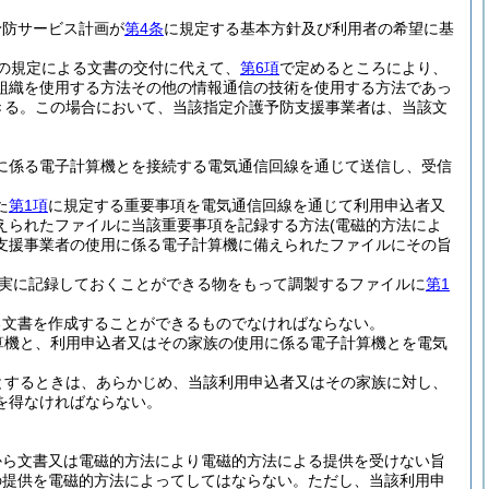
予防サービス計画が
第4条
に規定する基本方針及び利用者の希望に基
の規定による文書の交付に代えて、
第6項
で定めるところにより、
組織を使用する方法その他の情報通信の技術を使用する方法であっ
きる。
この場合において、当該指定介護予防支援事業者は、当該文
に係る電子計算機とを接続する電気通信回線を通じて送信し、受信
た
第1項
に規定する重要事項を電気通信回線を通じて利用申込者又
えられたファイルに当該重要事項を記録する方法
(電磁的方法によ
支援事業者の使用に係る電子計算機に備えられたファイルにその旨
実に記録しておくことができる物をもって調製するファイルに
第1
る文書を作成することができるものでなければならない。
算機と、利用申込者又はその家族の使用に係る電子計算機とを電気
とするときは、あらかじめ、当該利用申込者又はその家族に対し、
を得なければならない。
から文書又は電磁的方法により電磁的方法による提供を受けない旨
の提供を電磁的方法によってしてはならない。
ただし、当該利用申