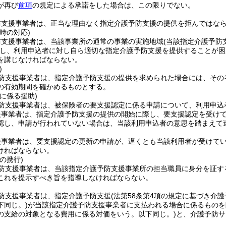
が再び
前項
の規定による承諾をした場合は、この限りでない。
防支援事業者は、正当な理由なく指定介護予防支援の提供を拒んではな
時の対応)
防支援事業者は、当該事業所の通常の事業の実施地域
(当該指定介護予防
し、利用申込者に対し自ら適切な指定介護予防支援を提供することが困
を講じなければならない。
)
防支援事業者は、指定介護予防支援の提供を求められた場合には、その
の有効期間を確かめるものとする。
に係る援助)
防支援事業者は、被保険者の要支援認定に係る申請について、利用申込
援事業者は、指定介護予防支援の提供の開始に際し、要支援認定を受け
認し、申請が行われていない場合は、当該利用申込者の意思を踏まえて
援事業者は、要支援認定の更新の申請が、遅くとも当該利用者が受けてい
ければならない。
の携行)
防支援事業者は、当該指定介護予防支援事業所の担当職員に身分を証す
これを提示すべき旨を指導しなければならない。
防支援事業者は、指定介護予防支援
(法第58条第4項の規定に基づき介
下同じ。)
が当該指定介護予防支援事業者に支払われる場合に係るものを
の支給の対象となる費用に係る対価をいう。以下同じ。)
と、介護予防サ