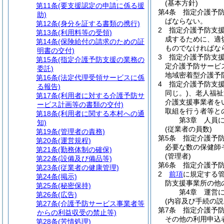
(基本方針)
第11条
(要支援認定の申請に係る援
第4条
指定介護予
助)
ばならない。
第12条
(身分を証する書類の携行)
2
指定介護予防支
第13条
(利用料等の受領)
成するために、適
第14条
(保険給付の請求のための証
ものでなければな
明書の交付)
3
指定介護予防支
第15条
(指定介護予防支援の業務の
定介護予防サービ
委託)
地域密着型介護予
第16条
(法定代理受領サービスに係
4
指定介護予防支
る報告)
同じ。)
、老人福祉
第17条
(利用者に対する介護予防サ
介護支援事業者を
ービス計画等の書類の交付)
取組を行う者等と
第18条
(利用者に関する本村への通
第3章
人員
知)
(従業者の員数)
第19条
(管理者の責務)
第5条
指定介護予
第20条
(運営規程)
必要な数の保健師
第21条
(勤務体制の確保)
(管理者)
第22条
(設備及び備品等)
第6条
指定介護予
第23条
(従業者の健康管理)
2
前項
に規定する
第24条
(掲示)
防支援事業所の他
第25条
(秘密保持)
第4章
運営
第26条
(広告)
(内容及び手続の説
第27条
(介護予防サービス事業者等
第7条
指定介護予
からの利益収受の禁止等)
その他の利用申込
第28条
(苦情処理)