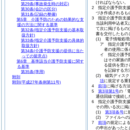
ければならない。
第29条
(事故発生時の対応)
2
指定介護予防支
第30条
(会計の区分)
づき作成されるも
第31条
(記録の整備)
3
指定介護予防支
第5章
介護予防のための効果的な支
当該利用申込者又
援の方法に関する基準
て次に掲げるもの
第32条
(指定介護予防支援の基本取
書を交付したもの
扱方針)
(1)
電子情報処理
第33条
(指定介護予防支援の具体的
ア
指定介護予
取扱方針)
者の使用に係
第34条
(介護予防支援の提供に当た
イ
指定介護予
っての留意点)
はその家族の
第6章
基準該当介護予防支援に関す
る提供を受け
る基準
を記録する方
第35条
(準用)
(2)
磁気ディスク
附則
項
に規定する重
附則
(平成27年条例第11号)
4
前項
に掲げる方
5
第3項第1号
の「
通信回線で接続し
6
指定介護予防支
その用いる次に掲
(1)
第3項各号
に
(2)
ファイルへの
7
前項
の規定によ
の申出があったと