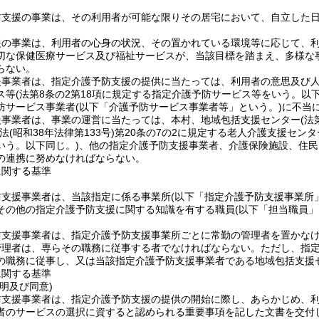
防支援の事業は、その利用者が可能な限りその居宅において、自立した
援の事業は、利用者の心身の状況、その置かれている環境等に応じて、
切な保健医療サービス及び福祉サービスが、当該目標を踏まえ、多様な
らない。
援事業者は、指定介護予防支援の提供に当たっては、利用者の意思及び
ス等
(法第8条の2第18項に規定する指定介護予防サービス等をいう。以下
防サービス事業者
(以下「介護予防サービス事業者等」という。)
に不当
援事業者は、事業の運営に当たっては、本村、地域包括支援センター
(法
法
(昭和38年法律第133号)
第20条の7の2に規定する老人介護支援セン
いう。以下同じ。)
、他の指定介護予防支援事業者、介護保険施設、住民
の連携に努めなければならない。
に関する基準
防支援事業者は、当該指定に係る事業所
(以下「指定介護予防支援事業所
その他の指定介護予防支援に関する知識を有する職員
(以下「担当職員」
防支援事業者は、指定介護予防支援事業所ごとに常勤の管理者を置かな
管理者は、専らその職務に従事する者でなければならない。
ただし、指
の職務に従事し、又は当該指定介護予防支援事業者である地域包括支援
に関する基準
明及び同意)
防支援事業者は、指定介護予防支援の提供の開始に際し、あらかじめ、
者のサービスの選択に資すると認められる重要事項を記した文書を交付