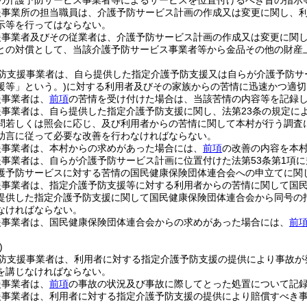
の介護予防サービス事業者等によるサービスを位置付けるべき旨の指示
援事業所の担当職員は、介護予防サービス計画の作成又は変更に関し、
示等を行ってはならない。
援事業者及びその従業者は、介護予防サービス計画の作成又は変更に関
との対償として、当該介護予防サービス事業者等から金品その他の財産
防支援事業者は、自ら提供した指定介護予防支援又は自らが介護予防サ
援等」という。)
に対する利用者及びその家族からの苦情に迅速かつ適切
援事業者は、
前項
の苦情を受け付けた場合は、当該苦情の内容等を記録
援事業者は、自ら提供した指定介護予防支援に関し、法第23条の規定に
問若しくは照会に応じ、及び利用者からの苦情に関して本村が行う調査
助言に従って必要な改善を行わなければならない。
援事業者は、本村からの求めがあった場合には、
前項
の改善の内容を本
事業者は、自らが介護予防サービス計画に位置付けた法第53条第1項に
護予防サービスに対する苦情の国民健康保険団体連合会への申立てに関
事業者は、指定介護予防支援等に対する利用者からの苦情に関して国民健
提供した指定介護予防支援に関して国民健康保険団体連合会から同号の
なければならない。
援事業者は、国民健康保険団体連合会からの求めがあった場合には、
前
)
防支援事業者は、利用者に対する指定介護予防支援の提供により事故が
を講じなければならない。
援事業者は、
前項
の事故の状況及び事故に際してとった処置について記
援事業者は、利用者に対する指定介護予防支援の提供により賠償すべき