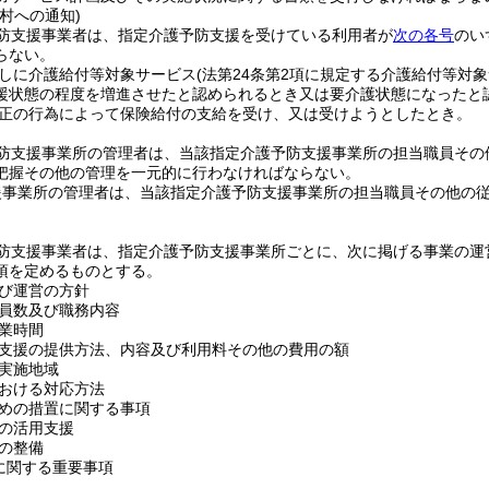
村への通知)
防支援事業者は、指定介護予防支援を受けている利用者が
次の各号
のい
らない。
しに介護給付等対象サービス
(法第24条第2項に規定する介護給付等対
援状態の程度を増進させたと認められるとき又は要介護状態になったと
正の行為によって保険給付の支給を受け、又は受けようとしたとき。
防支援事業所の管理者は、当該指定介護予防支援事業所の担当職員その
把握その他の管理を一元的に行わなければならない。
援事業所の管理者は、当該指定介護予防支援事業所の担当職員その他の
防支援事業者は、指定介護予防支援事業所ごとに、次に掲げる事業の運
項を定めるものとする。
び運営の方針
員数及び職務内容
業時間
支援の提供方法、内容及び利用料その他の費用の額
実施地域
おける対応方法
めの措置に関する事項
の活用支援
の整備
に関する重要事項