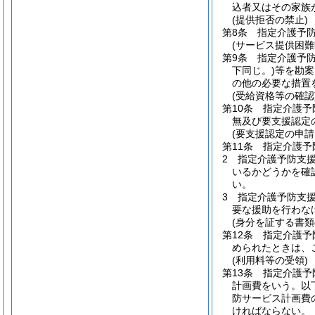
込者又はその家族
(提供拒否の禁止)
第8条
指定介護予
(サービス提供困難
第9条
指定介護予
下同じ。)
等を勘案
の他の必要な措置
(受給資格等の確認
第10条
指定介護予
無及び要支援認定
(要支援認定の申請
第11条
指定介護予
2
指定介護予防支
いるかどうかを確
い。
3
指定介護予防支
要な援助を行わな
(身分を証する書類
第12条
指定介護予
められたときは、
(利用料等の受領)
第13条
指定介護予
計画費をいう。以
防サービス計画費
ければならない。