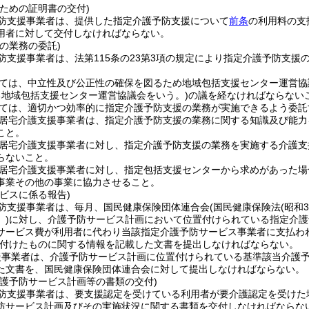
ための証明書の交付)
防支援事業者は、提供した指定介護予防支援について
前条
の利用料の支
用者に対して交付しなければならない。
の業務の委託)
防支援事業者は、法第115条の23第3項の規定により指定介護予防支
ては、中立性及び公正性の確保を図るため地域包括支援センター運営協
る地域包括支援センター運営協議会をいう。)
の議を経なければならない
ては、適切かつ効率的に指定介護予防支援の業務が実施できるよう委託
居宅介護支援事業者は、指定介護予防支援の業務に関する知識及び能力
こと。
居宅介護支援事業者に対し、指定介護予防支援の業務を実施する介護支
らないこと。
居宅介護支援事業者に対し、指定包括支援センターから求めがあった場
事業その他の事業に協力させること。
ビスに係る報告)
防支援事業者は、毎月、国民健康保険団体連合会
(国民健康保険法
(昭和
)
に対し、介護予防サービス計画において位置付けられている指定介護
サービス費が利用者に代わり当該指定介護予防サービス事業者に支払わ
付けたものに関する情報を記載した文書を提出しなければならない。
援事業者は、介護予防サービス計画に位置付けられている基準該当介護
た文書を、国民健康保険団体連合会に対して提出しなければならない。
介護予防サービス計画等の書類の交付)
防支援事業者は、要支援認定を受けている利用者が要介護認定を受けた
防サービス計画及びその実施状況に関する書類を交付しなければならな