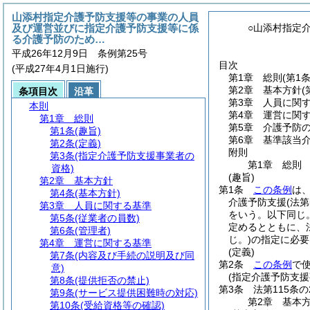
山添村指定介護予防支援等の事業の人員
及び運営並びに指定介護予防支援等に係
○山添村指定
る介護予防のため…
平成26年12月9日 条例第25号
目次
(平成27年4月1日施行)
第1章
総則
(第1
第2章
基本方針
(
条項目次
沿革
第3章
人員に関
本則
第4章
運営に関
第1章
総則
第5章
介護予防
第1条
(趣旨)
第6章
基準該当
第2条
(定義)
附則
第3条
(指定介護予防支援事業者の
第1章
総則
資格)
(趣旨)
第2章
基本方針
第1条
この条例
は
第4条
(基本方針)
介護予防支援
(法
第3章
人員に関する基準
をいう。以下同じ。
第5条
(従業者の員数)
定めるとともに、法
第6条
(管理者)
じ。)
の指定に必要
第4章
運営に関する基準
(定義)
第7条
(内容及び手続の説明及び同
第2条
この条例
で
意)
(指定介護予防支援
第8条
(提供拒否の禁止)
第3条
法第115条
第9条
(サービス提供困難時の対応)
第2章
基本
第10条
(受給資格等の確認)