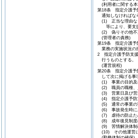
(利用者に関する本
第18条
指定介護予
通知しなければな
(1)
正当な理由な
等により、要支
(2)
偽りその他不
(管理者の責務)
第19条
指定介護予
業務の実施状況の
2
指定介護予防支
行うものとする。
(運営規程)
第20条
指定介護予
して次に掲げる事
(1)
事業の目的及
(2)
職員の職種、
(3)
営業日及び営
(4)
指定介護予防
(5)
通常の事業の
(6)
事故発生時に
(7)
虐待の防止た
(8)
成年後見制度
(9)
苦情解決体制
(10)
その他運営
(勤務体制の確保)