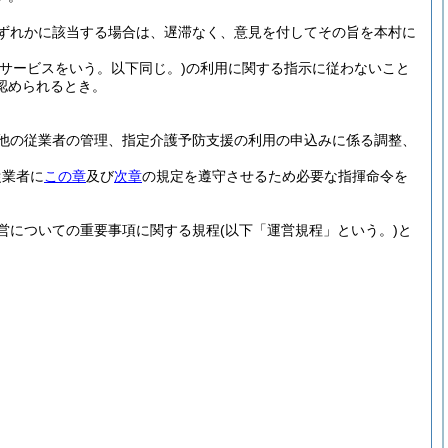
ずれかに該当する場合は、遅滞なく、意見を付してその旨を本村に
象サービスをいう。以下同じ。)
の利用に関する指示に従わないこと
認められるとき。
他の従業者の管理、指定介護予防支援の利用の申込みに係る調整、
従業者に
この章
及び
次章
の規定を遵守させるため必要な指揮命令を
営についての重要事項に関する規程
(以下「運営規程」という。)
と