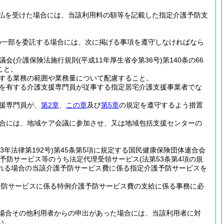
払を受けた場合には、当該利用料の額等を記載した指定介護予防支
援の一部を委託する場合には、次に掲げる事項を遵守しなければなら
議会
(介護保険法施行規則
(平成11年厚生省令第36号)
第140条の66
こと。
する業務の範囲や業務量について配慮すること。
を有する介護支援専門員が従事する指定居宅介護支援事業者でな
援専門員が、
第2章
、
この章
及び
第5章
の規定を遵守するよう措置
合には、地域ケア会議に参加させ、又は地域包括支援センターの
33年法律第192号)
第45条第5項に規定する国民健康保険団体連合会
予防サービス等のうち法定代理受領サービス
(法第53条第4項の規
れる場合の当該介護予防サービス費に係る指定介護予防サービスを
予防サービスに係る特例介護予防サービス費の支給に係る事務に必
場合その他利用者からの申出があった場合には、当該利用者に対
い。