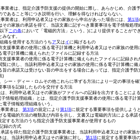
援事業者は、指定介護予防支援の提供の開始に際し、あらかじめ、介護
のであること等につき説明を行い、理解を得なければならない。
援事業者は、利用申込者又はその家族から申出があった場合には、
第1項
はその家族の承諾を得て、当該文書に記すべき重要事項を電子情報処理
(以下
この条
において「電磁的方法」という。)
により提供することがで
とみなす。
組織を使用する方法のうち
ア
又は
イ
に掲げるもの
防支援事業者の使用に係る電子計算機と利用申込者又はその家族の使用
る電子計算機に備えられたファイルに記録する方法
防支援事業者の使用に係る電子計算機に備えられたファイルに記録され
閲覧に供し、当該利用申込者又はその家族の使用に係る電子計算機に備
る旨の承諾又は受けない旨の申出をする場合にあっては、指定介護予防
法)
、シー・ディー・ロムその他これらに準ずる方法により一定の事項を確
要事項を記録したものを交付する方法
法は、利用申込者又はその家族がファイルへの記録を出力することによ
電子情報処理組織」とは、指定介護予防支援事業者の使用に係る電子計
た電子情報処理組織をいう。
援事業者は、
第3項
の規定により
第1項
に規定する重要事項を提供しよう
げる電磁的方法の種類及び内容を示し、文書又は電磁的方法による承諾
規定する方法のうち指定介護予防支援事業者が使用するもの
記録の方式
る承諾を得た指定介護予防支援事業者は、当該利用申込者又はその家族
きは、当該利用申込者又はその家族に対し、
第1項
に規定する重要事項