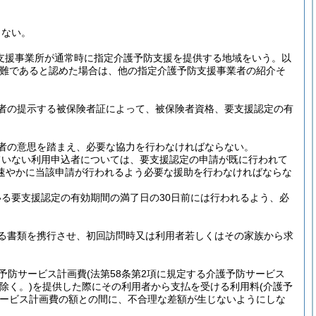
らない。
支援事業所が通常時に指定介護予防支援を提供する地域をいう。以
難であると認めた場合は、他の指定介護予防支援事業者の紹介そ
者の提示する被保険者証によって、被保険者資格、要支援認定の有
者の意思を踏まえ、必要な協力を行わなければならない。
ていない利用申込者については、要支援認定の申請が既に行われて
速やかに当該申請が行われるよう必要な援助を行わなければならな
る要支援認定の有効期間の満了日の30日前には行われるよう、必
る書類を携行させ、初回訪問時又は利用者若しくはその家族から求
護予防サービス計画費
(法第58条第2項に規定する介護予防サービス
除く。)
を提供した際にその利用者から支払を受ける利用料
(介護予
ービス計画費の額との間に、不合理な差額が生じないようにしな