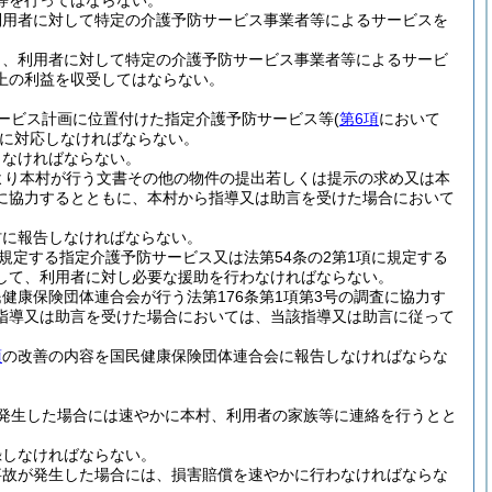
等を行ってはならない。
利用者に対して特定の介護予防サービス事業者等によるサービスを
し、利用者に対して特定の介護予防サービス事業者等によるサービ
上の利益を収受してはならない。
ービス計画に位置付けた指定介護予防サービス等
(
第6項
において
に対応しなければならない。
しなければならない。
より本村が行う文書その他の物件の提出若しくは提示の求め又は本
に協力するとともに、本村から指導又は助言を受けた場合において
村に報告しなければならない。
規定する指定介護予防サービス又は法第54条の2第1項に規定する
して、利用者に対し必要な援助を行わなければならない。
康保険団体連合会が行う法第176条第1項第3号の調査に協力す
指導又は助言を受けた場合においては、当該指導又は助言に従って
項
の改善の内容を国民健康保険団体連合会に報告しなければならな
発生した場合には速やかに本村、利用者の家族等に連絡を行うとと
録しなければならない。
事故が発生した場合には、損害賠償を速やかに行わなければならな