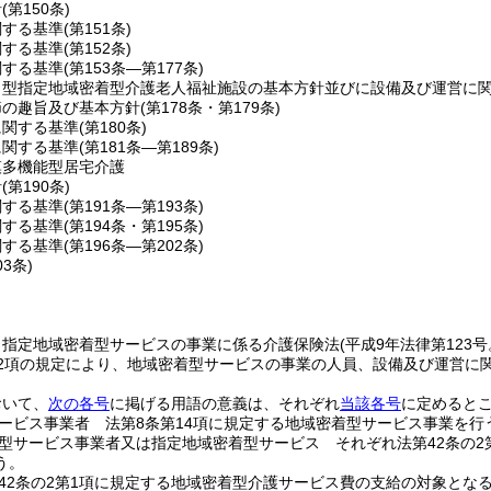
針
(第150条)
関する基準
(第151条)
関する基準
(第152条)
関する基準
(第153条―第177条)
ト型指定地域密着型介護老人福祉施設の基本方針並びに設備及び運営に
節の趣旨及び基本方針
(第178条・第179条)
に関する基準
(第180条)
に関する基準
(第181条―第189条)
模多機能型居宅介護
針
(第190条)
関する基準
(第191条―第193条)
関する基準
(第194条・第195条)
関する基準
(第196条―第202条)
03条)
、指定地域密着型サービスの事業に係る介護保険法
(平成9年法律第123
第2項の規定により、地域密着型サービスの事業の人員、設備及び運営に
おいて、
次の各号
に掲げる用語の意義は、それぞれ
当該各号
に定めると
ービス事業者 法第8条第14項に規定する地域密着型サービス事業を行
型サービス事業者又は指定地域密着型サービス それぞれ法第42条の2
う。
42条の2第1項に規定する地域密着型介護サービス費の支給の対象とな