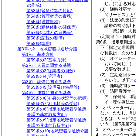
じ。)
による対応
の作成)
(3)
随時対応サー
第53条
(緊急時等の対応)
問サービス」と
第54条
(管理者等の責務)
(4)
法第8条第1
第55条
(運営規程)
診療の補助
(以下
第56条
(勤務体制の確保等)
第2節
人
第57条
(地域との連携等)
(定期巡回・随時
第58条
(記録の整備)
第6条
指定定期巡
第59条
(準用)
下「指定定期巡回
第3章の2
地域密着型通所介護
び員数は、次のと
第1節
基本方針
(1)
オペレーター
第59条の2
(基本方針)
おいて同じ。)
指
第2節
人員に関する基準
必要な数以上
第59条の3
(従業者の員数)
(2)
定期巡回サー
第59条の4
(管理者)
をいう。以下
こ
第3節
設備に関する基準
(3)
随時訪問サー
第59条の5
(設備及び備品等)
(4)
訪問看護サー
第4節
運営に関する基準
ア
保健師、看
第59条の6
(心身の状況等の把握)
イ
理学療法士
第59条の7
(利用料等の受領)
2
オペレーターは
第59条の8
(指定地域密着型通所
ない。
ただし、利
介護の基本取扱方針)
ときは、サービス
第59条の9
(指定地域密着型通所
いう。)
第5条第2
介護の具体的取扱方針)
3
オペレーターの
第59条の10
(地域密着型通所介護
4
オペレーターは