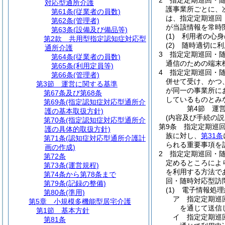
2
指定定期巡回・
対応型通所介護
護事業所ごとに、
第61条
(従業者の員数)
は、指定定期巡回
第62条
(管理者)
が当該情報を常時
第63条
(設備及び備品等)
(1)
利用者の心身
第2款
共用型指定認知症対応型
(2)
随時適切に利
通所介護
3
指定定期巡回・
第64条
(従業者の員数)
通信のための端末
第65条
(利用定員等)
4
指定定期巡回・
第66条
(管理者)
併せて受け、かつ
第3節
運営に関する基準
が同一の事業所に
第67条及び第68条
しているものとみ
第69条
(指定認知症対応型通所介
第4節
運
護の基本取扱方針)
(内容及び手続の説
第70条
(指定認知症対応型通所介
第9条
指定定期巡
護の具体的取扱方針)
族に対し、
第31条
第71条
(認知症対応型通所介護計
られる重要事項を
画の作成)
2
指定定期巡回・
第72条
定めるところによ
第73条
(運営規程)
を利用する方法で
第74条から第78条まで
回・随時対応型訪
第79条
(記録の整備)
(1)
電子情報処理
第80条
(準用)
ア
指定定期巡
第5章
小規模多機能型居宅介護
を通じて送信
第1節
基本方針
イ
指定定期巡
第81条