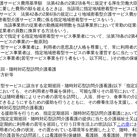
護サービス費用基準額 法第42条の2第2項各号に規定する厚生労働大
に要した費用の額を超えるときは、当該現に指定地域密着型サービスに
サービス 法第42条の2第6項の規定により地域密着型介護サービス費
密着型介護サービス費に係る指定地域密着型サービスをいう。
 当該事業所の従業者の勤務延時間数を当該事業所において常勤の従業
従業者の員数に換算する方法をいう。
本文で指定する指定地域密着型サービス事業者について、法第78条の2
サービスの事業の一般原則)
着型サービス事業者は、利用者の意思及び人格を尊重して、常に利用者
サービス事業者は、指定地域密着型サービスの事業を運営するに当たっ
ビス事業者
(居宅サービス事業を行う者をいう。以下同じ。)
その他の保
巡回・随時対応型訪問介護看護
本方針等
着型サービスに該当する定期巡回・随時対応型訪問介護看護
(以下「指定
においても、その利用者が尊厳を保持し、可能な限りその居宅において
又は随時通報によりその者の居宅を訪問し、入浴、排せつ、食事等の介
できるようにするための援助を行うとともに、その療養生活を支援し、
時対応型訪問介護看護)
する援助等を行うため、指定定期巡回・随時対応型訪問介護看護におい
(指定定期巡回・随時対応型訪問介護看護の提供に当たる介護福祉士又
定期的に利用者の居宅を巡回して行う日常生活上の世話
(以下
この章
に
用者の心身の状況、その置かれている環境等を把握した上で、随時、利
問介護員等の訪問若しくは看護師等
(保健師、看護師、准看護師、理学