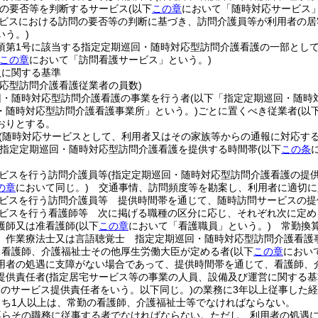
の要否等を判断するサービス
(以下
この章
において「随時対応サービス」
ビスにおける訪問の要否等の判断に基づき、訪問介護員等が利用者の居
いう。)
5項第1号に該当する指定定期巡回・随時対応型訪問介護看護の一部とし
この章
において「訪問看護サービス」という。)
員に関する基準
対応型訪問介護看護従業者の員数)
回・随時対応型訪問介護看護の事業を行う者
(以下「指定定期巡回・随時
・随時対応型訪問介護看護事業所」という。)
ごとに置くべき従業者
(以
おりとする。
(随時対応サービスとして、利用者又はその家族等からの通報に対応す
定定期巡回・随時対応型訪問介護看護を提供する時間帯
(以下
この条
ビスを行う訪問介護員等
(指定定期巡回・随時対応型訪問介護看護の提
の章
において同じ。)
交通事情、訪問頻度等を勘案し、利用者に適切に
ビスを行う訪問介護員等 提供時間帯を通じて、随時訪問サービスの提
ビスを行う看護師等 次に掲げる職種の区分に応じ、それぞれ次に定め
護師又は准看護師
(以下
この章
において「看護職員」という。)
常勤換算
、作業療法士又は言語聴覚士 指定定期巡回・随時対応型訪問介護看護
、看護師、介護福祉士その他厚生労働大臣が定める者
(以下
この章
におい
用者の処遇に支障がない場合であって、提供時間帯を通じて、看護師、
提供責任者
(指定居宅サービス等の事業の人員、設備及び運営に関する基
項のサービス提供責任者をいう。以下同じ。)
の業務に3年以上従事した
うち1人以上は、常勤の看護師、介護福祉士等でなければならない。
専らその職務に従事する者でなければならない。
ただし、利用者の処遇