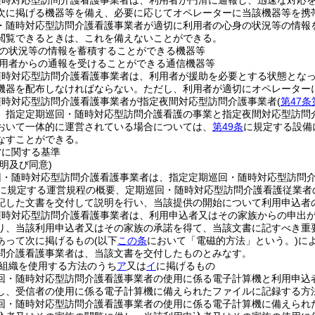
随時対応型訪問介護看護事業者は、利用者が円滑に通報し、迅速な対応
次に掲げる機器等を備え、必要に応じてオペレーターに当該機器等を携
・随時対応型訪問介護看護事業者が適切に利用者の心身の状況等の情報
閲覧できるときは、これを備えないことができる。
の状況等の情報を蓄積することができる機器等
用者からの通報を受けることができる通信機器等
随時対応型訪問介護看護事業者は、利用者が援助を必要とする状態とな
機器を配布しなければならない。
ただし、利用者が適切にオペレーター
随時対応型訪問介護看護事業者が指定夜間対応型訪問介護事業者
(
第47条
、指定定期巡回・随時対応型訪問介護看護の事業と指定夜間対応型訪問
おいて一体的に運営されている場合については、
第49条
に規定する設備
なすことができる。
営に関する基準
明及び同意)
回・随時対応型訪問介護看護事業者は、指定定期巡回・随時対応型訪問
に規定する運営規程の概要、定期巡回・随時対応型訪問介護看護従業者
記した文書を交付して説明を行い、当該提供の開始について利用申込者
随時対応型訪問介護看護事業者は、利用申込者又はその家族からの申出
り、当該利用申込者又はその家族の承諾を得て、当該文書に記すべき重
あって次に掲げるもの
(以下
この条
において「電磁的方法」という。)
に
問介護看護事業者は、当該文書を交付したものとみなす。
組織を使用する方法のうち
ア
又は
イ
に掲げるもの
回・随時対応型訪問介護看護事業者の使用に係る電子計算機と利用申込
し、受信者の使用に係る電子計算機に備えられたファイルに記録する方
回・随時対応型訪問介護看護事業者の使用に係る電子計算機に備えられ