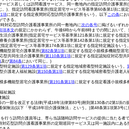
サービス若しくは訪問看護サービス、同一敷地内の指定訪問介護事業所
じ。)
、指定訪問看護事業所
(指定居宅サービス等基準第60条第1項に規
第1項
に規定する指定夜間対応型訪問介護事業所をいう。以下
この条
にお
ができる。
随時対応型訪問介護看護事業所の同一敷地内に
次の各号
に掲げるいずれ
前項本文
の規定にかかわらず、午後6時から午前8時までの間において
生活介護事業所
(指定居宅サービス等基準第121条第1項に規定する指
療養介護事業所
(指定居宅サービス等基準第142条第1項に規定する指定
(指定居宅サービス等基準第174条第1項に規定する指定特定施設をいう。
機能型居宅介護事業所
(
第82条第1項
に規定する指定小規模多機能型居宅
応型共同生活介護事業所
(
第110条第1項
に規定する指定認知症対応型共
項
及び
第84条
において同じ。)
型特定施設
(
第129条第1項
に規定する指定地域密着型特定施設をいう。
型介護老人福祉施設
(
第150条第1項
に規定する指定地域密着型介護老人
模多機能型居宅介護事業所
(
第191条第1項
に規定する指定看護小規模多
福祉施設
健施設
等の一部を改正する法律
(平成18年法律第83号)
附則第130条の2第1項
護保険法
(以下「平成18年旧介護保険法」という。)
第48条第1項第3号
スを行う訪問介護員等は、専ら当該随時訪問サービスの提供に当たる者
時対応型訪問介護看護事業所の定期巡回サービス又は同一施設内にある
できる。