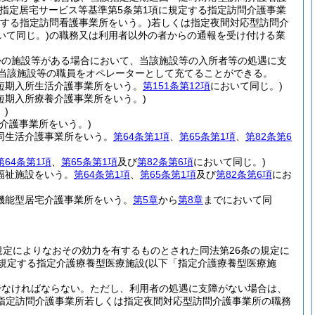
(指定居宅サービス等基準第5条第1項に規定する指定訪問介護事業
定する指定訪問看護事業所をいう。)
若しくは指定夜間対応型訪問介
いて同じ。)
の職務又は利用者以外の者からの通報を受け付ける業
かの施設等がある場合において、当該施設等の入所者等の処遇に支
、当該施設等の職員をオペレーターとして充てることができる。
定短期入所生活介護事業所をいう。
第151条第12項
において同じ。)
短期入所療養介護事業所をいう。)
)
介護事業所をいう。)
同生活介護事業所をいう。
第64条第1項
、
第65条第1項
、
第82条第6
第64条第1項
、
第65条第1項
及び
第82条第6項
において同じ。)
福祉施設をいう。
第64条第1項
、
第65条第1項
及び
第82条第6項
にお
機能型居宅介護事業所をいう。
第5章
から
第8章
までにおいて同
の規定によりなおその効力を有するものとされた同法第26条の規定に
に規定する指定介護療養型医療施設
(以下「指定介護療養型医療施
でなければならない。
ただし、利用者の処遇に支障がない場合は、
指定訪問介護事業所若しくは指定夜間対応型訪問介護事業所の職務