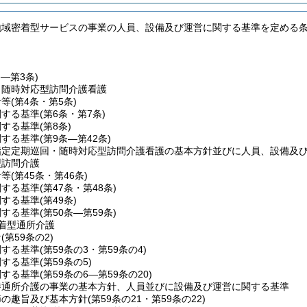
地域密着型サービスの事業の人員、設備及び運営に関する基準を定める
条―第3条)
・随時対応型訪問介護看護
針等
(第4条・第5条)
関する基準
(第6条・第7条)
関する基準
(第8条)
関する基準
(第9条―第42条)
指定定期巡回・随時対応型訪問介護看護の基本方針並びに人員、設備及
型訪問介護
針等
(第45条・第46条)
関する基準
(第47条・第48条)
関する基準
(第49条)
関する基準
(第50条―第59条)
着型通所介護
針
(第59条の2)
関する基準
(第59条の3・第59条の4)
関する基準
(第59条の5)
関する基準
(第59条の6―第59条の20)
養通所介護の事業の基本方針、人員並びに設備及び運営に関する基準
節の趣旨及び基本方針
(第59条の21・第59条の22)