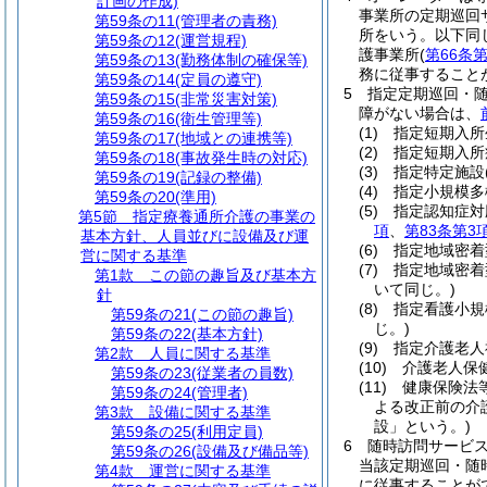
計画の作成)
事業所の定期巡回
第59条の11
(管理者の責務)
所をいう。以下同
第59条の12
(運営規程)
護事業所
(
第66条
第59条の13
(勤務体制の確保等)
務に従事すること
第59条の14
(定員の遵守)
5
指定定期巡回・
第59条の15
(非常災害対策)
障がない場合は、
第59条の16
(衛生管理等)
(1)
指定短期入所
第59条の17
(地域との連携等)
(2)
指定短期入所
第59条の18
(事故発生時の対応)
(3)
指定特定施設
第59条の19
(記録の整備)
(4)
指定小規模多
第59条の20
(準用)
(5)
指定認知症対
第5節
指定療養通所介護の事業の
項
、
第83条第3
基本方針、人員並びに設備及び運
(6)
指定地域密着
営に関する基準
(7)
指定地域密着
第1款
この節の趣旨及び基本方
いて同じ。)
針
(8)
指定看護小規
第59条の21
(この節の趣旨)
じ。)
第59条の22
(基本方針)
(9)
指定介護老人
第2款
人員に関する基準
(10)
介護老人保
第59条の23
(従業者の員数)
(11)
健康保険法
第59条の24
(管理者)
よる改正前の介
第3款
設備に関する基準
設」という。)
第59条の25
(利用定員)
6
随時訪問サービ
第59条の26
(設備及び備品等)
当該定期巡回・随
第4款
運営に関する基準
に従事することが