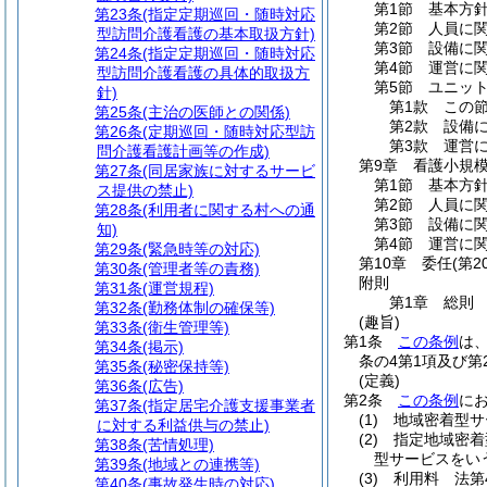
第1節
基本方
第23条
(指定定期巡回・随時対応
第2節
人員に
型訪問介護看護の基本取扱方針)
第3節
設備に
第24条
(指定定期巡回・随時対応
第4節
運営に
型訪問介護看護の具体的取扱方
第5節
ユニッ
針)
第1款
この
第25条
(主治の医師との関係)
第2款
設備
第26条
(定期巡回・随時対応型訪
第3款
運営
問介護看護計画等の作成)
第9章
看護小規
第27条
(同居家族に対するサービ
第1節
基本方
ス提供の禁止)
第2節
人員に
第28条
(利用者に関する村への通
第3節
設備に
知)
第4節
運営に
第29条
(緊急時等の対応)
第10章
委任
(第2
第30条
(管理者等の責務)
附則
第31条
(運営規程)
第1章
総則
第32条
(勤務体制の確保等)
(趣旨)
第33条
(衛生管理等)
第1条
この条例
は
第34条
(掲示)
条の4第1項及び
第35条
(秘密保持等)
(定義)
第36条
(広告)
第2条
この条例
に
第37条
(指定居宅介護支援事業者
(1)
地域密着型サ
に対する利益供与の禁止)
(2)
指定地域密着
第38条
(苦情処理)
型サービスをい
第39条
(地域との連携等)
(3)
利用料 法第
第40条
(事故発生時の対応)