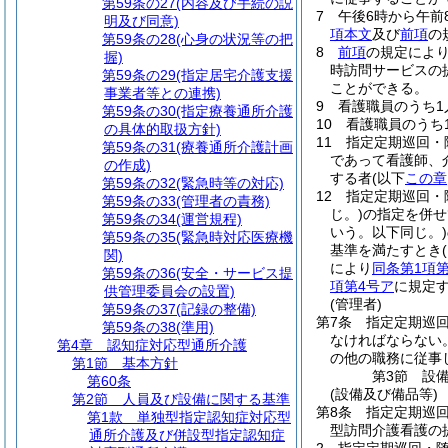
第59条の27
(内容及び手続の説
7
午後6時から午
明及び同意)
項本文
及び
前項
の
第59条の28
(心身の状況等の把
8
前項
の規定によ
握)
時訪問サービスの
第59条の29
(指定居宅介護支援
ことができる。
事業者等との連携)
9
看護職員のうち1
第59条の30
(指定療養通所介護
10
看護職員のうち
の具体的取扱方針)
11
指定定期巡回・
第59条の31
(療養通所介護計画
であって看護師、
の作成)
する者
(以下
この章
第59条の32
(緊急時等の対応)
12
指定定期巡回・
第59条の33
(管理者の責務)
じ。)
の指定を併せ
第59条の34
(運営規程)
いう。以下同じ。)
第59条の35
(緊急時対応医療機
基準を満たすとき
関)
により
同条第1項第
第59条の36
(安全・サービス提
項第4号ア
に規定
供管理委員会の設置)
(管理者)
第59条の37
(記録の整備)
第7条
指定定期巡
第59条の38
(準用)
なければならない
第4章
認知症対応型通所介護
の他の職務に従事
第1節
基本方針
第3節
設
第60条
(設備及び備品等)
第2節
人員及び設備に関する基準
第8条
指定定期巡
第1款
単独型指定認知症対応型
型訪問介護看護の
通所介護及び併設型指定認知症