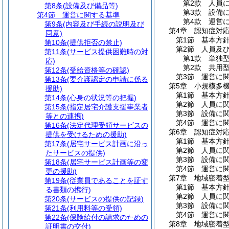
第2款
人員
第8条
(設備及び備品等)
第3款
設備
第4節
運営に関する基準
第4款
運営
第9条
(内容及び手続の説明及び
第4章
認知症対
同意)
第1節
基本方
第10条
(提供拒否の禁止)
第2節
人員及
第11条
(サービス提供困難時の対
第1款
単独
応)
第2款
共用
第12条
(受給資格等の確認)
第3節
運営に
第13条
(要介護認定の申請に係る
第5章
小規模多
援助)
第1節
基本方
第14条
(心身の状況等の把握)
第2節
人員に
第15条
(指定居宅介護支援事業者
第3節
設備に
等との連携)
第4節
運営に
第16条
(法定代理受領サービスの
第6章
認知症対
提供を受けるための援助)
第1節
基本方
第17条
(居宅サービス計画に沿っ
第2節
人員に
たサービスの提供)
第3節
設備に
第18条
(居宅サービス計画等の変
第4節
運営に
更の援助)
第7章
地域密着
第19条
(従業員であることを証す
第1節
基本方
る書類の携行)
第2節
人員に
第20条
(サービスの提供の記録)
第3節
設備に
第21条
(利用料等の受領)
第4節
運営に
第22条
(保険給付の請求のための
第8章
地域密着
証明書の交付)