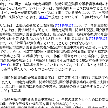
前8時までの間は、当該指定定期巡回・随時対応型訪問介護看護事業所の
規定にかかわらず、オペレーターは、随時訪問サービスに従事すること
りオペレーターが随時訪問サービスに従事している場合において、当該
提供に支障がないときは、
第1項
の規定にかかわらず、午後6時から午前
人以上は、常勤の保健師又は看護師
(
第25条第1項
において「常勤看護師
1人以上は、提供時間帯を通じて、指定定期巡回・随時対応型訪問介護
随時対応型訪問介護看護事業者は、指定定期巡回・随時対応型訪問介護
介護福祉士等であるもののうち1人以上を、利用者に対する
第26条第1項
において「計画作成責任者」という。)
としなければならない。
随時対応型訪問介護看護事業者が指定訪問看護事業者
(指定居宅サービ
て受け、かつ、指定定期巡回・随時対応型訪問介護看護の事業と指定訪
の事業とが同一の事業所において一体的に運営されている場合に、指定
(同条第5項の規定により同条第1項第1号イ及び第2号に規定する基準
1号イ
に規定する基準を満たしているものとみなされているときを除く
する基準を満たしているものとみなすことができる。
回・随時対応型訪問介護看護事業者は、指定定期巡回・随時対応型訪問
。
ただし、指定定期巡回・随時対応型訪問介護看護事業所の管理上支障
し、又は同一敷地内にある他の事業所、施設等の職務に従事することが
備に関する基準
回・随時対応型訪問介護看護事業所には、事業の運営を行うために必要
提供に必要な設備及び備品等を備えなければならない。