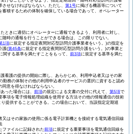
を受けることができるよう、指定定期巡回・随時対応型訪問介護看
帯させなければならない。
ただし、
第1号
に掲げる機器等について
を蓄積するための体制を確保している場合であって、オペレーター
ったときに適切にオペレーターに通報できるよう、利用者に対し、
に随時の通報を行うことができる場合は、この限りでない。
第1項
に規定する指定夜間対応型訪問介護事業者をいう。)
の指定を
介護
(
第45条
に規定する指定夜間対応型訪問介護をいう。)
の事業と
に関する基準を満たすことをもって、
前3項
に規定する基準を満た
介護看護の提供の開始に際し、あらかじめ、利用申込者又はその家
の勤務の体制その他の利用申込者のサービスの選択に資すると認め
の同意を得なければならない。
があった場合には、
前項
の規定による文書の交付に代えて、
第5項
で
要事項を電子情報処理組織を使用する方法その他の情報通信の技術
より提供することができる。
この場合において、当該指定定期巡
者又はその家族の使用に係る電子計算機とを接続する電気通信回線
法
たファイルに記録された
前項
に規定する重要事項を電気通信回線を