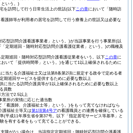
という。)
宅を訪問して行う日常生活上の世話
(以下
この章
において「随時訪
て看護師等が利用者の居宅を訪問して行う療養上の世話又は必要な
対応型訪問介護看護事業者」という。)
が当該事業を行う事業所
(以
下「定期巡回・随時対応型訪問介護看護従業者」という。)
の職種及
る定期巡回・随時対応型訪問介護看護従業者をいう。以下
この章
に
において「提供時間帯」という。)
を通じて1以上確保されるために
供に当たる介護福祉士又は法第8条第2項に規定する政令で定める者
定期巡回サービスを提供するために必要な数以上
供に当たる訪問介護員等が1以上確保されるために必要な数以上
る員数
方法で2.5以上
事業所の実情に応じた適当数
て「看護師、介護福祉士等」という。)
をもって充てなければなら
介護福祉士等又は
第1項第4号ア
の看護職員との連携を確保している
準
(平成11年厚生省令第37号。以下「指定居宅サービス等基準」と
経験を有する者をもって充てることができる。
に支障がない場合は、当該指定定期巡回・随時対応型訪問介護看護