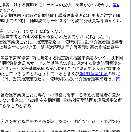
利用者に対する随時対応サービスの提供に支障がない場合は、
第4
ができる。
指定定期巡回・随時対応型訪問介護看護事業所の利用者に対する随
8時までの間は、随時訪問サービスを行う訪問介護員等を置かない
等」という。)
でなければならない。
看護事業者との連絡体制が確保された者でなければならない。
看護事業所ごとに、指定定期巡回・随時対応型訪問介護看護従業者
に規定する定期巡回・随時対応型訪問介護看護計画の作成に従事
ス等基準第60条第1項に規定する指定訪問看護事業者をいう。以下同
問看護
(指定居宅サービス等基準第59条に規定する指定訪問看護を
居宅サービス等基準第60条第1項第1号イに規定する人員に関する
を満たしているものとみなされているとき及び
第191条第10項
の規定
。)
は、当該指定定期巡回・随時対応型訪問介護看護事業者は、
第1
介護看護事業所ごとに専らその職務に従事する常勤の管理者を置か
がない場合は、当該指定定期巡回・随時対応型訪問介護看護事業所
できるものとする。
な広さを有する専用の区画を設けるほか、指定定期巡回・随時対応