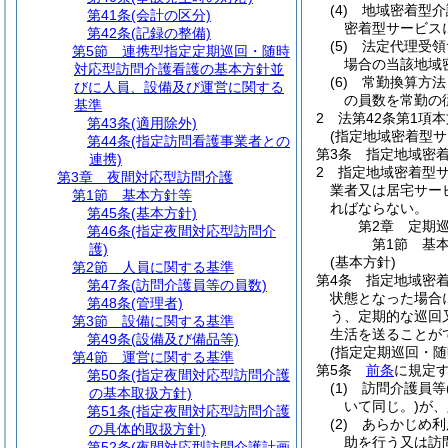
(4)
地域密着型介
第41条
(会計の区分)
密着型サービス
第42条
(記録の整備)
(5)
法定代理受領
第5節
連携型指定定期巡回・随時
場合の当該地域
対応型訪問介護看護の基本方針並
(6)
常勤換算方法
びに人員、設備及び運営に関する
の員数を常勤の
基準
2
法第42条第1項
第43条
(適用除外)
(指定地域密着型
第44条
(指定訪問看護事業者との
第3条
指定地域密
連携)
2
指定地域密着型
第3章
夜間対応型訪問介護
業者又は居宅サー
第1節
基本方針等
ればならない。
第45条
(基本方針)
第2章
定期
第46条
(指定夜間対応型訪問介
第1節
基
護)
(基本方針)
第2節
人員に関する基準
第4条
指定地域密
第47条
(訪問介護員等の員数)
状態となった場合
第48条
(管理者)
う、定期的な巡回
第3節
設備に関する基準
生活を送ることが
第49条
(設備及び備品等)
(指定定期巡回・随
第4節
運営に関する基準
第5条
前条
に規定
第50条
(指定夜間対応型訪問介護
(1)
訪問介護員等
の基本取扱方針)
いて同じ。)
が、
第51条
(指定夜間対応型訪問介護
(2)
あらかじめ利
の具体的取扱方針)
助を行う又は訪
第52条
(夜間対応型訪問介護計画