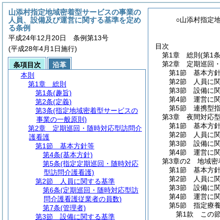
山添村指定地域密着型サービスの事業の
人員、設備及び運営に関する基準を定め
○山添村指定
る条例
平成24年12月20日 条例第13号
目次
(平成28年4月1日施行)
第1章
総則
(第1
第2章
定期巡回
条項目次
沿革
第1節
基本方
本則
第2節
人員に
第1章
総則
第3節
設備に
第1条
(趣旨)
第4節
運営に
第2条
(定義)
第5節
連携型
第3条
(指定地域密着型サービスの
第3章
夜間対応
事業の一般原則)
第1節
基本方
第2章
定期巡回・随時対応型訪問介
第2節
人員に
護看護
第3節
設備に
第1節
基本方針等
第4節
運営に
第4条
(基本方針)
第3章の2
地域密
第5条
(指定定期巡回・随時対応
第1節
基本方
型訪問介護看護)
第2節
人員に
第2節
人員に関する基準
第3節
設備に
第6条
(定期巡回・随時対応型訪
第4節
運営に
問介護看護従業者の員数)
第5節
指定療
第7条
(管理者)
第1款
この
第3節
設備に関する基準