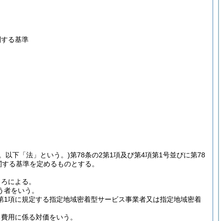
関する基準
号。以下「法」という。)
第78条の2第1項及び第4項第1号並びに第78
関する基準を定めるものとする。
ころによる。
う者をいう。
第1項に規定する指定地域密着型サービス事業者又は指定地域密着
る費用に係る対価をいう。