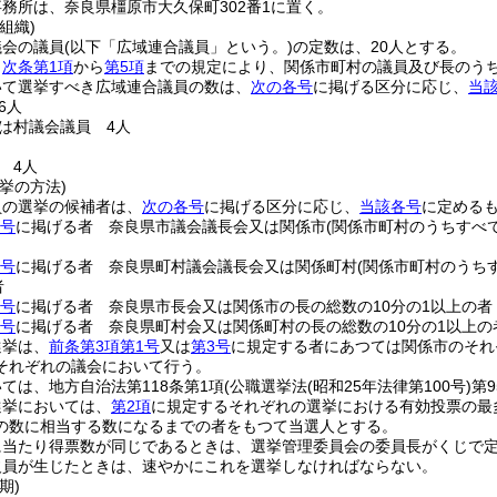
務所は、奈良県橿原市大久保町302番1に置く。
組織)
議会の議員
(以下「広域連合議員」という。)
の定数は、20人とする。
、
次条第1項
から
第5項
までの規定により、関係市町村の議員及び長のう
いて選挙すべき広域連合議員の数は、
次の各号
に掲げる区分に応じ、
当
6人
は村議会議員 4人
 4人
挙の方法)
員の選挙の候補者は、
次の各号
に掲げる区分に応じ、
当該各号
に定める
1号
に掲げる者 奈良県市議会議長会又は関係市
(関係市町村のうちすべ
2号
に掲げる者 奈良県町村議会議長会又は関係町村
(関係市町村のうち
者
3号
に掲げる者 奈良県市長会又は関係市の長の総数の10分の1以上の者
4号
に掲げる者 奈良県町村会又は関係町村の長の総数の10分の1以上の
選挙は、
前条第3項第1号
又は
第3号
に規定する者にあつては関係市のそれ
それぞれの議会において行う。
ては、地方自治法第118条第1項
(公職選挙法
(昭和25年法律第100号)
第
選挙においては、
第2項
に規定するそれぞれの選挙における有効投票の最
の数に相当する数になるまでの者をもつて当選人とする。
に当たり得票数が同じであるときは、選挙管理委員会の委員長がくじで
欠員が生じたときは、速やかにこれを選挙しなければならない。
期)