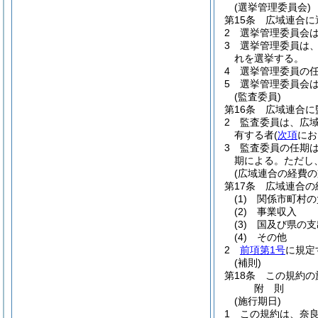
(選挙管理委員会)
第15条
広域連合に
2
選挙管理委員会
3
選挙管理委員は
れを選挙する。
4
選挙管理委員の任
5
選挙管理委員会
(監査委員)
第16条
広域連合に
2
監査委員は、広
有する者
(
次項
にお
3
監査委員の任期
期による。
ただし
(広域連合の経費の
第17条
広域連合の
(1)
関係市町村の
(2)
事業収入
(3)
国及び県の支
(4)
その他
2
前項第1号
に規定
(補則)
第18条
この規約の
附
則
(施行期日)
1
この規約は、奈