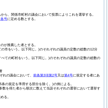
ちから、関係市町村の議会において投票によりこれを選挙する。
該各号
に定める数とする。
ものが推薦した者とする。
ての市をいう。以下同じ。)
のそれぞれの議員の定数の総数の12分
すべての町村をいう。以下同じ。)
のそれぞれの議員の定数の総数の
者
ぞれの議会において、
前条第3項第2号
又は
第4号
に規定する者にあ
95条の規定を準用する部分を除く。)
の例による。
多数を得た者から順次に数えて当該それぞれの選挙において選挙す
定める。