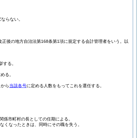
ばならない。
改正後の地方自治法第168条第1項に規定する会計管理者をいう。以
挙する。
定める。
ちから
当該各号
に定める人数をもってこれを選任する。
関係市町村の長としての任期による。
なくなったときは、同時にその職を失う。