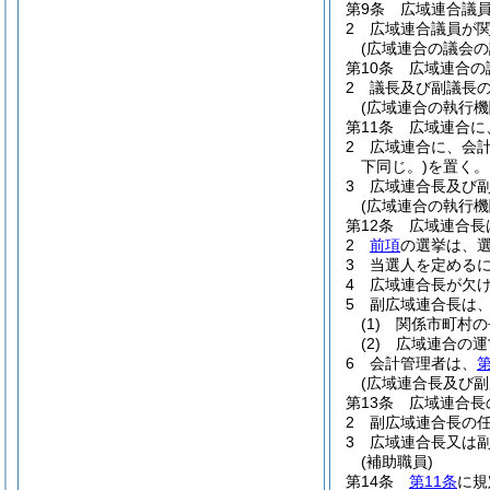
第9条
広域連合議
2
広域連合議員が
(広域連合の議会の
第10条
広域連合の
2
議長及び副議長
(広域連合の執行機
第11条
広域連合に
2
広域連合に、会
下同じ。)
を置く。
3
広域連合長及び
(広域連合の執行機
第12条
広域連合長
2
前項
の選挙は、
3
当選人を定める
4
広域連合長が欠
5
副広域連合長は
(1)
関係市町村の
(2)
広域連合の運
6
会計管理者は、
第
(広域連合長及び副
第13条
広域連合長
2
副広域連合長の任
3
広域連合長又は
(補助職員)
第14条
第11条
に規