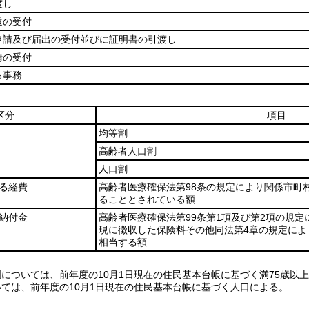
渡し
還の受付
申請及び届出の受付並びに証明書の引渡し
請の受付
る事務
区分
項目
均等割
高齢者人口割
人口割
る経費
高齢者医療確保法第98条の規定により関係市町
ることとされている額
納付金
高齢者医療確保法第99条第1項及び第2項の規
現に徴収した保険料その他同法第4章の規定によ
相当する額
割については、前年度の10月1日現在の住民基本台帳に基づく満75歳以
いては、前年度の10月1日現在の住民基本台帳に基づく人口による。