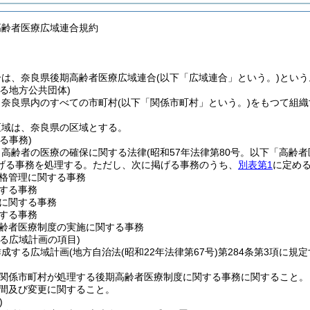
高齢者医療広域連合規約
合は、奈良県後期高齢者医療広域連合
(以下「広域連合」という。)
という
る地方公共団体)
、奈良県内のすべての市町村
(以下「関係市町村」という。)
をもつて組織
区域は、奈良県の区域とする。
る事務)
、高齢者の医療の確保に関する法律
(昭和57年法律第80号。以下「高齢
げる事務を処理する。
ただし、次に掲げる事務のうち、
別表第1
に定め
格管理に関する事務
する事務
に関する事務
する事務
齢者医療制度の実施に関する事務
る広域計画の項目)
作成する広域計画
(地方自治法
(昭和22年法律第67号)
第284条第3項に規
関係市町村が処理する後期高齢者医療制度に関する事務に関すること。
間及び変更に関すること。
)