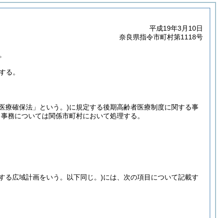
平成19年3月10日
奈良県指令市町村第1118号
。
する。
者医療確保法」という。)
に規定する後期高齢者医療制度に関する事
る事務については関係市町村において処理する。
定する広域計画をいう。以下同じ。)
には、次の項目について記載す