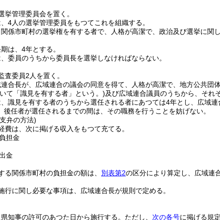
選挙管理委員会を置く。
は、4人の選挙管理委員をもつてこれを組織する。
、関係市町村の選挙権を有する者で、人格が高潔で、政治及び選挙に関
期は、4年とする。
は、委員のうちから委員長を選挙しなければならない。
監査委員2人を置く。
域連合長が、広域連合の議会の同意を得て、人格が高潔で、地方公共団
いて「識見を有する者」という。)
及び広域連合議員のうちから、それ
は、識見を有する者のうちから選任される者にあつては4年とし、広域連
、後任者が選任されるまでの間は、その職務を行うことを妨げない。
支弁の方法)
経費は、次に掲げる収入をもつて充てる。
負担金
出金
する関係市町村の負担金の額は、
別表第2
の区分により算定し、広域連
施行に関し必要な事項は、広域連合長が規則で定める。
良県知事の許可のあつた日から施行する。
ただし、
次の各号
に掲げる規