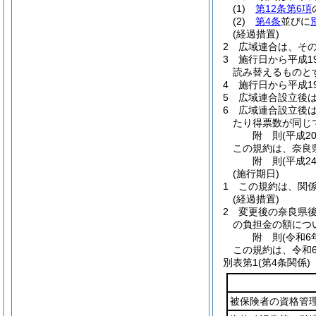
(1)
第12条第6項
(2)
第4条
並びに
(経過措置)
2
広域連合は、そ
3
施行日から平成1
読み替えるものと
4
施行日から平成1
5
広域連合設立後
6
広域連合設立後
たり得票数が同じ
附
則
(平成2
この規約は、奈良
附
則
(平成2
(施行期日)
1
この規約は、関
(経過措置)
2
変更後の奈良県後
の負担金の額につ
附
則
(令和6
この規約は、令和6
別表第1
(第4条関係)
被保険者の資格管