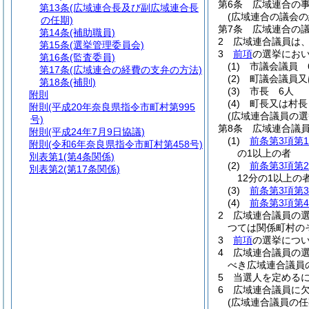
第6条
広域連合の事
第13条
(広域連合長及び副広域連合長
(広域連合の議会の
の任期)
第7条
広域連合の
第14条
(補助職員)
2
広域連合議員は
第15条
(選挙管理委員会)
3
前項
の選挙にお
第16条
(監査委員)
(1)
市議会議員 
第17条
(広域連合の経費の支弁の方法)
(2)
町議会議員又
第18条
(補則)
(3)
市長 6人
附則
(4)
町長又は村長
附則
(平成20年奈良県指令市町村第995
(広域連合議員の選
号)
第8条
広域連合議
附則
(平成24年7月9日協議)
(1)
前条第3項第
附則
(令和6年奈良県指令市町村第458号)
の1以上の者
別表第1
(第4条関係)
(2)
前条第3項第
別表第2
(第17条関係)
12分の1以上の
(3)
前条第3項第
(4)
前条第3項第
2
広域連合議員の
つては関係町村の
3
前項
の選挙につい
4
広域連合議員の
べき広域連合議員
5
当選人を定める
6
広域連合議員に
(広域連合議員の任