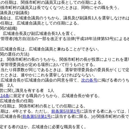
員の任期は、関係市町村の議員又は長としての任期による。
関係市町村の議員又は長でなくなつたときは、同時にその職を失う。
議長及び副議長)
議会は、広域連合議員のうちから、議長及び副議長1人を選挙しなけれ
の任期は、広域連合議員としての任期による。
関の組織)
、広域連合長及び副広域連合長3人を置く。
計管理者
(地方自治法の一部を改正する法律
(平成18年法律第53号)
による
副広域連合長は、広域連合議員と兼ねることができない。
関の選任の方法)
は、関係市町村の長のうちから、関係市町村の長が投票によりこれを選
選挙管理委員会が定める場所において行うものとする。
に当たり得票数が同じであるときは、選挙管理委員会の委員長がくじで
けたときは、速やかにこれを選挙しなければならない。
、広域連合長が広域連合の議会の同意を得て、
次の各号
に掲げる者のう
長 2人
営に関し識見を有する者 1人
14条
に規定する職員のうちから、広域連合長が命ずる。
広域連合長の任期)
の任期は、関係市町村の長としての任期による。
期は、4年とする。
ただし、
前条第5項第1号
に該当する者にあっては、
副広域連合長
(
前条第5項第1号
に該当する者に限る。)
が関係市町村の長で
定する者のほか、広域連合に必要な職員を置く。