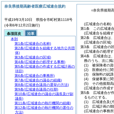
奈良県後期高齢者医療広域連合規約
○奈良県後期
平成19年3月10日 県指令市町村第1118号
(広域連合の名称)
(令和6年12月2日施行)
第1条
この広域連
(広域連合を組織す
条項目次
沿革
第2条
広域連合は
本則
(広域連合の区域)
第1条
(広域連合の名称)
第3条
広域連合の
第2条
(広域連合を組織する地方公共団
(広域連合の処理す
体)
第4条
広域連合は
第3条
(広域連合の区域)
務のうち、次に掲
第4条
(広域連合の処理する事務)
(1)
被保険者の資
第5条
(広域連合の作成する広域計画の
(2)
医療給付に関
項目)
(3)
保険料の賦課
第6条
(広域連合の事務所)
(4)
保健事業に関
第7条
(広域連合の議会の組織)
(5)
その他後期高
第8条
(広域連合議員の選挙の方法)
(広域連合の作成す
第9条
(広域連合議員の任期)
第5条
広域連合が
第10条
(広域連合の議会の議長及び副
るものとする。
議長)
(1)
広域連合及び
第11条
(広域連合の執行機関の組織)
(2)
広域計画の期
第12条
(広域連合の執行機関の選任の
(広域連合の事務所
方法)