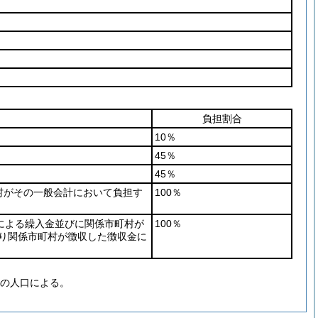
負担割合
10％
45％
45％
村がその一般会計において負担す
100％
定による繰入金並びに関係市町村が
100％
り関係市町村が徴収した徴収金に
上の人口による。