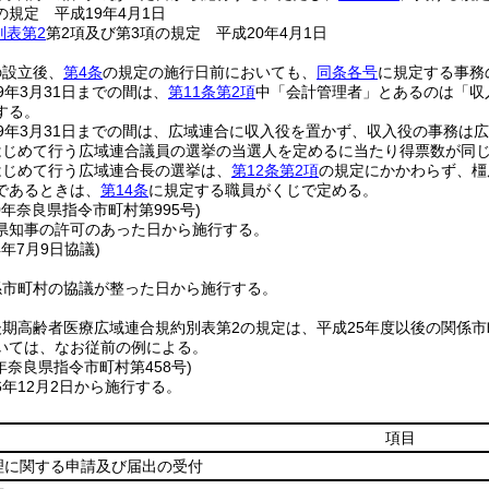
の規定 平成19年4月1日
別表第2
第2項及び第3項の規定 平成20年4月1日
の設立後、
第4条
の規定の施行日前においても、
同条各号
に規定する事務
9年3月31日までの間は、
第11条第2項
中「会計管理者」とあるのは「収
する。
9年3月31日までの間は、広域連合に収入役を置かず、収入役の事務は
はじめて行う広域連合議員の選挙の当選人を定めるに当たり得票数が同
はじめて行う広域連合長の選挙は、
第12条第2項
の規定にかかわらず、橿
であるときは、
第14条
に規定する職員がくじで定める。
0年
奈良県指令市町村第995号)
県知事の許可のあった日から施行する。
4年7月9日
協議)
係市町村の協議が整った日から施行する。
期高齢者医療広域連合規約別表第2の規定は、平成25年度以後の関係市
いては、なお従前の例による。
年
奈良県指令市町村第458号)
年12月2日から施行する。
項目
理に関する申請及び届出の受付