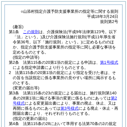
○山添村指定介護予防支援事業所の指定等に関する規則
平成18年3月24日
規則第2号
(趣旨)
第1条
この規則
は、介護保険法
(平成9年法律第123号。以下
「法」という。)
及び介護保険法施行規則
(平成11年厚生省
令第36号。以下「施行規則」という。)
に定めるもののほ
か、指定介護予防支援事業所の指定等に関し必要な事項を
定めるものとする。
(指定の申請等)
第2条
法第115条の20第1項の規定による申請は、
第1号様式
による指定申請書により行うものとする。
2
法第115条の20第1項の規定により指定を受けた者は、そ
の旨を当該指定に係る事業所の見やすい場所に掲示するも
のとする。
(変更の届出等)
第3条
法第115条の23の規定による届出は、施行規則第140
条の28第1項に掲げる事項の変更に係るものにあっては
第2
号様式
による変更届出書により、事業の廃止、休止、又は
再開に係るものにあっては
第3号様式
による廃止・休止・再
開届出書により、それぞれ行うものとする。
(指定の更新の届出)
第4条
法第115条の28において準用する法第70条の2の規定