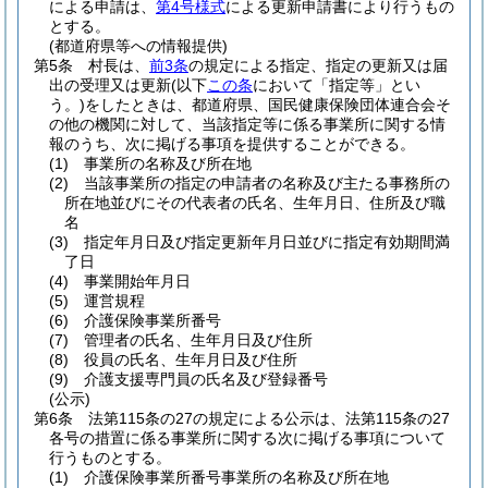
による申請は、
第4号様式
による更新申請書により行うもの
とする。
(都道府県等への情報提供)
第5条
村長は、
前3条
の規定による指定、指定の更新又は届
出の受理又は更新
(以下
この条
において「指定等」とい
う。)
をしたときは、都道府県、国民健康保険団体連合会そ
の他の機関に対して、当該指定等に係る事業所に関する情
報のうち、次に掲げる事項を提供することができる。
(1)
事業所の名称及び所在地
(2)
当該事業所の指定の申請者の名称及び主たる事務所の
所在地並びにその代表者の氏名、生年月日、住所及び職
名
(3)
指定年月日及び指定更新年月日並びに指定有効期間満
了日
(4)
事業開始年月日
(5)
運営規程
(6)
介護保険事業所番号
(7)
管理者の氏名、生年月日及び住所
(8)
役員の氏名、生年月日及び住所
(9)
介護支援専門員の氏名及び登録番号
(公示)
第6条
法第115条の27の規定による公示は、法第115条の27
各号の措置に係る事業所に関する次に掲げる事項について
行うものとする。
(1)
介護保険事業所番号事業所の名称及び所在地