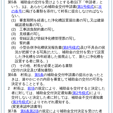
第5条
補助金の交付を受けようとする者
(以下「申請者」と
いう。)
は、あらかじめ補助金交付申請書
(
第1号様式
)
に
次
の各号
に掲げる書類を添付して村長に提出しなければなら
ない。
(1)
審査期間を経過した浄化槽設置届出書の写し又は建築
確認通知書の写し
(2)
工事請負契約書の写し
(3)
見積書の写し
(4)
登録証及び登録浄化槽管理票の写し
(5)
誓約書
(6)
小型合併浄化槽状況報告書
(
第8号様式
)
及び不具合の状
況が把握できる写真
(ただし、補助金の交付を受けて設置
した浄化槽を15年経過した後廃止して、新たに浄化槽を
設置する者に限る。)
(7)
その他、村長が必要と認める書類
(交付の決定及び通知書類)
第6条
村長は、
第5条
の補助金交付申請書の提出があったと
きは、速やかにその内容を審査して補助金の交付の可否を
決定することとする。
2
村長は、
前項
の規定により、補助金を交付すると決定した
者に対しては、補助金交付決定通知書
(
第2号様式
)
により、
交付しないと決定した者に対しては、補助金不交付通知書
(
第3号様式
)
によりそれぞれ通知する。
(変更承認申請書等)
第7条
第6条第2項
の規定により補助金交付決定を受けた者