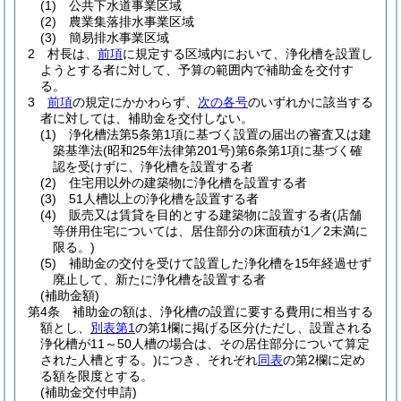
(1)
公共下水道事業区域
(2)
農業集落排水事業区域
(3)
簡易排水事業区域
2
村長は、
前項
に規定する区域内において、浄化槽を設置し
ようとする者に対して、予算の範囲内で補助金を交付す
る。
3
前項
の規定にかかわらず、
次の各号
のいずれかに該当する
者に対しては、補助金を交付しない。
(1)
浄化槽法第5条第1項に基づく設置の届出の審査又は建
築基準法
(昭和25年法律第201号)
第6条第1項に基づく確
認を受けずに、浄化槽を設置する者
(2)
住宅用以外の建築物に浄化槽を設置する者
(3)
51人槽以上の浄化槽を設置する者
(4)
販売又は賃貸を目的とする建築物に設置する者
(店舗
等併用住宅については、居住部分の床面積が1／2未満に
限る。)
(5)
補助金の交付を受けて設置した浄化槽を15年経過せず
廃止して、新たに浄化槽を設置する者
(補助金額)
第4条
補助金の額は、浄化槽の設置に要する費用に相当する
額とし、
別表第1
の第1欄に掲げる区分
(ただし、設置される
浄化槽が11～50人槽の場合は、その居住部分について算定
された人槽とする。)
につき、それぞれ
同表
の第2欄に定め
る額を限度とする。
(補助金交付申請)