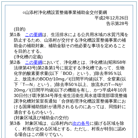
○山添村浄化槽設置整備事業補助金交付要綱
平成2年12月26日
告示第28号
(目的)
第1条
この要綱
は、生活排水による公共用水域の水質汚濁を
防止するため、山添村が交付する浄化槽設置整備事業の補
助金の補助対象、補助金額その他必要な事項を定めること
を目的とする。
(浄化槽の定義)
第2条
この要綱
において、浄化槽とは、浄化槽法
(昭和58年
法律第43号)
第2条第1号に規定する浄化槽であって、生物
化学的酸素要求量
(以下「BOD」という。)
除去率95％以
上、放流水のBODが10mg／l
(日間平均値)
以下、全窒素
(以
下「T―N」という。)
除去率50％以上、放流水のT―Nが
20mg／l
(日間平均値)
以下の機能を有し、かつ平成4年10月
30日付け環浄第34号厚生省生活衛生局水道環境部環境整備
課浄化槽対策室長通知「合併処理浄化槽設置整備事業にお
ける国庫補助指針が適用されるものにあっては、同指針に
適合するものをいう。
(対象区域及び補助金の交付)
第3条
対象区域は、山添村内の
次の各号
に揚げる区域を除
く、村長が定める区域とする。
ただし、村長が特別に認め
る場合はこの限りでない。