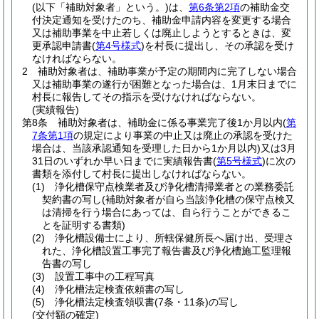
(以下「補助対象者」という。)
は、
第6条第2項
の補助金交
付決定通知を受けたのち、補助金申請内容を変更する場合
又は補助事業を中止若しくは廃止しようとするときは、変
更承認申請書
(
第4号様式
)
を村長に提出し、その承認を受け
なければならない。
2
補助対象者は、補助事業が予定の期間内に完了しない場合
又は補助事業の遂行が困難となった場合は、1月末日までに
村長に報告してその指示を受けなければならない。
(実績報告)
第8条
補助対象者は、補助金に係る事業完了後1か月以内
(
第
7条第1項
の規定により事業の中止又は廃止の承認を受けた
場合は、当該承認通知を受理した日から1か月以内)
又は3月
31日のいずれか早い日までに実績報告書
(
第5号様式
)
に次の
書類を添付して村長に提出しなければならない。
(1)
浄化槽保守点検業者及び浄化槽清掃業者との業務委託
契約書の写し
(補助対象者が自ら当該浄化槽の保守点検又
は清掃を行う場合にあっては、自ら行うことができるこ
とを証明する書類)
(2)
浄化槽設備士により、所轄保健所長へ届け出、受理さ
れた、浄化槽設置工事完了報告書及び浄化槽施工監理報
告書の写し
(3)
設置工事中の工程写真
(4)
浄化槽法定検査依頼書の写し
(5)
浄化槽法定検査領収書
(7条・11条)
の写し
(交付額の確定)