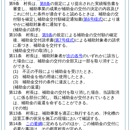
第9条
村長は、
第8条
の規定により提出された実績報告書を
審査し、補助事業の成果が補助金の交付の決定の内容及び
これに付した条件が適合すると認めるときは、補助金の交
付額を確定し補助金交付額確定通知書
(
第6号様式
)
により速
やかに補助対象者に通知する。
(補助金の請求)
第10条
村長は、
第9条
の規定による補助金の交付額の確定
後、補助金交付請求書
(
第7号様式
)
による補助対象者の請求
に基づき、補助金を交付する。
(補助金交付の取消し)
第11条
村長は、補助対象者が
次の各号
のいずれかに該当し
た場合には、補助金の交付の全部又は一部を取り消すこと
ができる。
(1)
不正の手段により補助金を受けたとき。
(2)
補助金を他の用途に使用したとき。
(3)
補助金交付の条件に違反したとき。
(補助金の返還)
第12条
村長は、補助金の交付を取り消した場合、当該取消
しに係る部分に関し、既に補助金が交付されているとき
は、補助金の返還を命ずることができる。
(その他)
第13条
村長は、補助事業を適正に執行するため、浄化槽の
設置工事の状況を施工の現場において確認する。
第14条
この要綱
に定めるもののほか、この補助金の交付に
必要な事項は、その都度村長が定める。