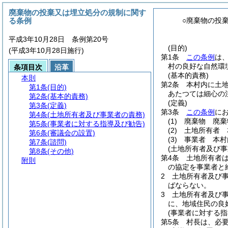
廃棄物の投棄又は埋立処分の規制に関す
る条例
○廃棄物の投
平成3年10月28日 条例第20号
(目的)
(平成3年10月28日施行)
第1条
この条例
は
村の良好な自然環
条項目次
沿革
(基本的責務)
本則
第2条
本村内に土
第1条
(目的)
あたつては細心の
第2条
(基本的責務)
(定義)
第3条
(定義)
第3条
この条例
に
第4条
(土地所有者及び事業者の責務)
(1)
廃棄物 廃棄
第5条
(事業者に対する指導及び勧告)
(2)
土地所有者 
第6条
(審議会の設置)
(3)
事業者 本村
第7条
(諮問)
(土地所有者及び事
第8条
(その他)
第4条
土地所有者
附則
の協定を事業者と
2
土地所有者及び
ばならない。
3
土地所有者及び
に、地域住民の良
(事業者に対する指
第5条
村長は、必