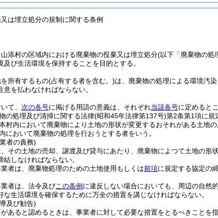
棄又は埋立処分の規制に関する条例
、山添村の区域内における廃棄物の投棄又は埋立処分
(以下「廃棄物の処
境及び生活環境を保持することを目的とする。
地を所有するもの
(占有する者を含む。)
は、廃棄物の処理による環境汚染
注意を払わなければならない。
おいて、
次の各号
に掲げる用語の意義は、それぞれ
当該各号
に定めると
物の処理及び清掃に関する法律
(昭和45年法律第137号)
第2条第1項に
本村内において廃棄物により土地の形状が変更するおそれがある土地の
内において廃棄物の処理を行おうとする者をいう。
業者の責務)
は、その土地の売却、譲渡及び貸与にあたり、廃棄物によつて土地の形
締結しなければならない。
事業者は、廃棄物処理のための土地使用もしくは
前項
に規定する協定の
事業者は、法令及び
この条例
に違反しない場合においても、周辺の自然
好な生活環境を確保するために万全の措置を講じなければならない。
導及び勧告)
要があると認めるときは、事業者に対して必要な措置をとるべきことを