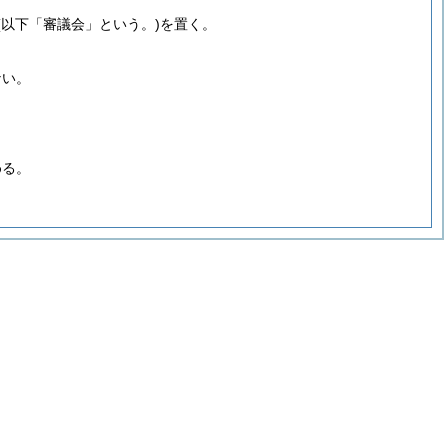
(以下「審議会」という。)
を置く。
ない。
める。