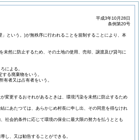
平成3年10月28日
条例第20号
理」という。)
が無秩序に行われることを規制することにより、本
を未然に防止するため、その土地の使用、売却、譲渡及び貸与に
ころによる。
規定する廃棄物をいう。
所有者又は占有者をいう。
状が変更するおそれがあるときは、環境汚染を未然に防止するため
締結にあたつては、あらかじめ村長に申し出、その同意を得なけれ
的、社会的条件に応じて環境の保全に最大限の努力を払うととも
指導し、又は勧告することができる。