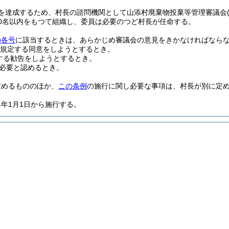
を達成するため、村長の諮問機関として山添村廃棄物投棄等管理審議会
0名以内をもつて組織し、委員は必要のつど村長が任命する。
の各号
に該当するときは、あらかじめ審議会の意見をきかなければなら
規定する同意をしようとするとき。
する勧告をしようとするとき。
必要と認めるとき。
定めるもののほか、
この条例
の施行に関し必要な事項は、村長が別に定
4年1月1日から施行する。