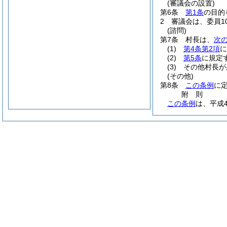
(審議会の設置)
第6条
第1条
の目的
2
審議会は、委員1
(諮問)
第7条
村長は、
次
(1)
第4条第2項
に
(2)
第5条
に規定
(3)
その他村長が
(その他)
第8条
この条例
に
附
則
この条例
は、平成