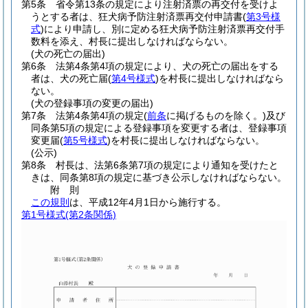
第5条
省令第13条の規定により注射済票の再交付を受けよ
うとする者は、狂犬病予防注射済票再交付申請書
(
第3号様
式
)
により申請し、別に定める狂犬病予防注射済票再交付手
数料を添え、村長に提出しなければならない。
(犬の死亡の届出)
第6条
法第4条第4項の規定により、犬の死亡の届出をする
者は、犬の死亡届
(
第4号様式
)
を村長に提出しなければなら
ない。
(犬の登録事項の変更の届出)
第7条
法第4条第4項の規定
(
前条
に掲げるものを除く。)
及び
同条第5項の規定による登録事項を変更する者は、登録事項
変更届
(
第5号様式
)
を村長に提出しなければならない。
(公示)
第8条
村長は、法第6条第7項の規定により通知を受けたと
きは、同条第8項の規定に基づき公示しなければならない。
附
則
この規則
は、平成12年4月1日から施行する。
第1号様式
(第2条関係)