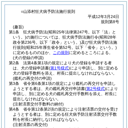
○山添村狂犬病予防法施行規則
平成12年3月24日
規則第8号
(趣旨)
第1条
狂犬病予防法
(昭和25年法律第247号。以下「法」と
いう。)
の施行については、狂犬病予防法施行令
(昭和28年
政令第236号。以下「政令」という。)
及び狂犬病予防法施
行規則
(昭和25年厚生省令第52号。以下「省令」という。)
に定めるもののほか、
この規則
に定めるところによる。
(犬の登録の申請)
第2条
法第4条第1項の規定により犬の登録を申請する者
は、犬の登録申請書
(
第1号様式
)
により申請し、別に定める
犬の登録手数料を添え、村長に提出しなければならない。
(鑑札の再交付の申請)
第3条
省令第6条第1項の規定により鑑札の再交付を申請し
ようとする者は、犬の鑑札再交付申請書
(
第2号様式
)
により
申請し、別に定める犬の鑑札再交付手数料を添え、村長に
提出しなければならない。
(注射済票交付手数料の納付)
第4条
省令第12条第2項の規定により注射済票の交付を受け
ようとする者は、別に定める狂犬病予防注射済票交付手数
料を村長に納付しなければならない。
(注射済票の再交付)