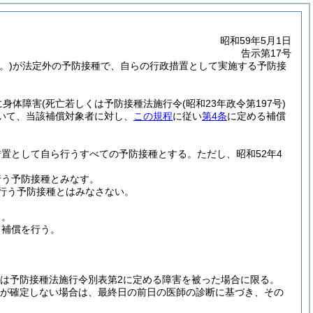
昭和59年5月1日
告示第17号
。)が法定外の予防接種で、自らの行政措置として実施する予防接
に身体障害
(死亡若しくは予防接種法施行令
(昭和23年政令第197号)
いて、当該補償対象者に対し、
この規程
に従い
第4条
に定める補償
措置として自ら行うすべての予防接種とする。
ただし、昭和52年4
行う予防接種とみなす。
行う予防接種とはみなさない。
る。
て補償を行う。
くは予防接種法施行令別表第2に定める障害を被った場合に限る。
度が確定しない場合は、最終日の前日の医師の診断に基づき、その