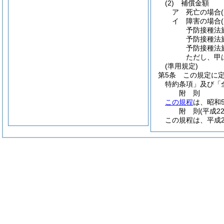
(2)
補償金額
ア
死亡の場合
イ
障害の場合
予防接種法施
予防接種法施
予防接種法施
ただし、甲
(準用規定)
第5条
この規定に
特約条項」及び「
附
則
この規程
は、昭和
附
則
(平成2
この規程は、平成2