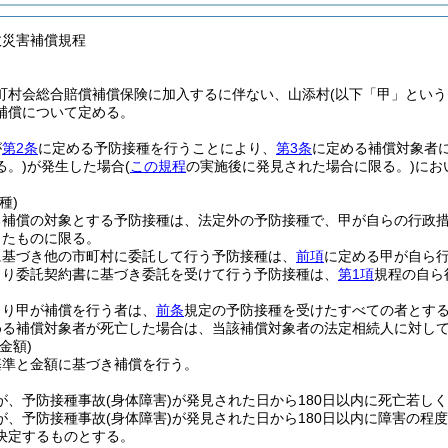
故災害補償規程
町村会総合賠償補償保険に加入するに伴ない、山添村(以下「甲」という
補償について定める。
が
第2条
に定める予防接種を行うことにより、
第3条
に定める補償対象者
る。)
が発生した場合
(
この規程
の実施後に発見された場合に限る。)
にお
種)
る補償の対象とする予防接種は、法定外の予防接種で、甲が自らの行政
したものに限る。
に基づき他の市町村に委託して行う予防接種は、
前項
に定める甲が自ら
より委託契約書に基づき委託を受けて行う予防接種は、
第1項
規程の自ら
より甲が補償を行う者は、
前条
規定の予防接種を受けたすべての者とす
める補償対象者が死亡した場合は、当該補償対象者の法定相続人に対し
金額)
基準と金額に基づき補償を行う。
が、予防接種事故
(身体障害)
が発見された日から180日以内に死亡若し
が、予防接種事故
(身体障害)
が発見された日から180日以内に障害の程
決定するものとする。