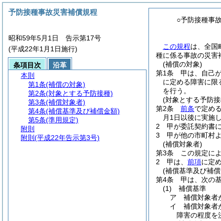
予防接種事故災害補償規程
○予防接種事
昭和59年5月1日 告示第17号
この規程
は、全国
(平成22年1月1日施行)
種に係る事故の災害
(補償の対象)
条項目次
沿革
第1条
甲は、自己
本則
に定める障害に限
第1条
(補償の対象)
を行う。
第2条
(対象とする予防接種)
(対象とする予防接
第3条
(補償対象者)
第2条
前条
で定め
第4条
(補償基準及び補償金額)
月1日以後に実施
第5条
(準用規定)
2
甲が委託契約書
附則
3
甲が他の市町村
附則
(平成22年告示第3号)
(補償対象者)
第3条
この規定に
2
甲は、
前項
に定
(補償基準及び補償
第4条
甲は、次の
(1)
補償基準
ア
補償対象者
イ
補償対象者
障害の程度を