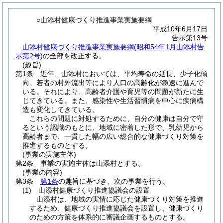
○山添村健康づくり推進事業実施要綱
平成10年6月17日
告示第13号
山添村健康づくり推進事業実施要綱(昭和54年1月山添村告
示第2号)
の全部を改正する。
(趣旨)
第1条
近年、山添村においては、平均寿命の延長、少子化傾
向、若者の村外流出等により人口の高齢化が急速に進んで
いる。
それにより、高齢者介護や育児等の問題が新たに生
じてきている。
また、感染性や生活習慣病を中心に疾病構
造も変化してきている。
これらの問題に対処するために、自分の健康は自分で守
るという認識のもとに、地域に密着した形で、乳幼児から
高齢者まで、一貫した幅の広い総合的な健康づくり対策を
推進するものとする。
(事業の実施主体)
第2条
事業の実施主体は山添村とする。
(事業の内容)
第3条
第1条
の趣旨に基づき、次の事業を行う。
(1)
山添村健康づくり推進協議会の設置
山添村は、地域の実情に応じた健康づくり対策を推進
するため、健康づくり推進協議会を設置し、健康づくり
のための方策を体系的に審議企画するものとする。