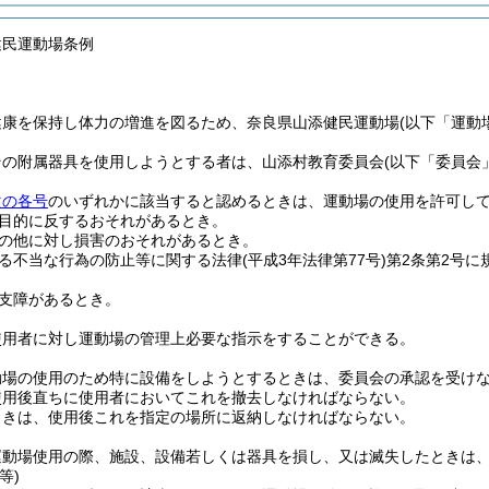
健民運動場条例
健康を保持し体力の増進を図るため、奈良県山添健民運動場
(以下「運動
その附属器具を使用しようとする者は、山添村教育委員会
(以下「委員会
次の各号
のいずれかに該当すると認めるときは、運動場の使用を許可し
目的に反するおそれがあるとき。
の他に対し損害のおそれがあるとき。
る不当な行為の防止等に関する法律
(平成3年法律第77号)
第2条第2号
支障があるとき。
使用者に対し運動場の管理上必要な指示をすることができる。
動場の使用のため特に設備をしようとするときは、委員会の承認を受け
使用後直ちに使用者においてこれを撤去しなければならない。
ときは、使用後これを指定の場所に返納しなければならない。
運動場使用の際、施設、設備若しくは器具を損し、又は滅失したときは
等)