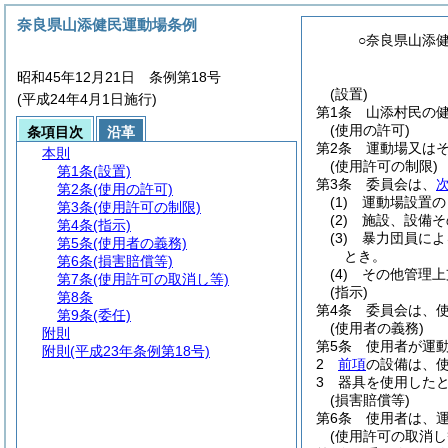
奈良県山添健民運動場条例
○奈良県山添
昭和45年12月21日 条例第18号
(設置)
(平成24年4月1日施行)
第1条
山添村民の
(使用の許可)
条項目次
沿革
第2条
運動場又は
本則
(使用許可の制限)
第1条
(設置)
第3条
委員会は、
第2条
(使用の許可)
(1)
運動場設置の
第3条
(使用許可の制限)
(2)
施設、設備そ
第4条
(指示)
(3)
暴力団員によ
第5条
(使用者の義務)
とき。
第6条
(損害賠償等)
(4)
その他管理上
第7条
(使用許可の取消し等)
(指示)
第8条
第4条
委員会は、
第9条
(委任)
(使用者の義務)
附則
第5条
使用者が運
附則
(平成23年条例第18号)
2
前項
の設備は、
3
器具を使用した
(損害賠償等)
第6条
使用者は、
(使用許可の取消し