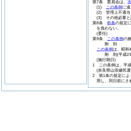
第7条
委員会は、
(1)
この条例
に違
(2)
管理上不適当
(3)
その他必要と
第8条
前条
の規定
を負わない。
(委任)
第9条
この条例
の
附
則
この条例
は、昭和
附
則
(平成2
(施行期日)
1
この条例は、平成
(奈良県山添健民
2
第1条の規定によ
用し、同日前にさ