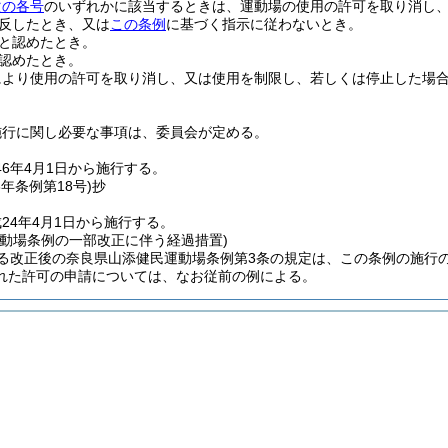
次の各号
のいずれかに該当するときは、運動場の使用の許可を取り消し
反したとき、又は
この条例
に基づく指示に従わないとき。
と認めたとき。
認めたとき。
により使用の許可を取り消し、又は使用を制限し、若しくは停止した場
施行に関し必要な事項は、委員会が定める。
46年4月1日から施行する。
3年
条例第18号)
抄
24年4月1日から施行する。
運動場条例の一部改正に伴う経過措置)
る改正後の奈良県山添健民運動場条例第3条の規定は、この条例の施行
れた許可の申請については、なお従前の例による。