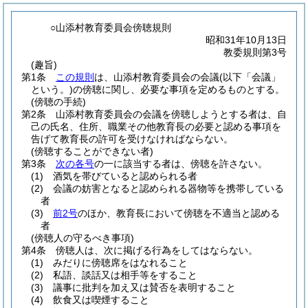
○山添村教育委員会傍聴規則
昭和31年10月13日
教委規則第3号
(趣旨)
第1条
この規則
は、山添村教育委員会の会議
(以下「会議」
という。)
の傍聴に関し、必要な事項を定めるものとする。
(傍聴の手続)
第2条
山添村教育委員会の会議を傍聴しようとする者は、自
己の氏名、住所、職業その他教育長の必要と認める事項を
告げて教育長の許可を受けなければならない。
(傍聴することができない者)
第3条
次の各号
の一に該当する者は、傍聴を許さない。
(1)
酒気を帯びていると認められる者
(2)
会議の妨害となると認められる器物等を携帯している
者
(3)
前2号
のほか、教育長において傍聴を不適当と認める
者
(傍聴人の守るべき事項)
第4条
傍聴人は、次に掲げる行為をしてはならない。
(1)
みだりに傍聴席をはなれること
(2)
私語、談話又は相手等をすること
(3)
議事に批判を加え又は賛否を表明すること
(4)
飲食又は喫煙すること