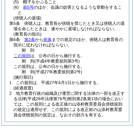
(5)
帽子をかぶること
(6)
前5号
のほか、会議の妨害となるような挙動をするこ
と
(傍聴人の退場)
第5条
傍聴人は、教育長が傍聴を禁じたとき又は傍聴人の退
場を命じたときは、速やかに退場しなければならない。
(教育長の指示)
第6条
第2条
から
前条
までの規定のほか、傍聴人は教育長の
指示に従わなければならない。
附
則
この規則
は、公布の日から施行する。
附
則
(平成4年
教委規則第3号)
この規則は、公布の日から施行する。
附
則
(平成27年
教委規則第2号)
(施行期日)
1
この規則は、平成27年4月1日から施行する。
(経過措置)
2
地方教育行政の組織及び運営に関する法律の一部を改正す
る法律
(平成26年法律第76号)
附則第2条第1項の場合におい
ては、この規則による改正後の山添村教育委員会傍聴規則
の規定は適用せず、この規則による改正前の山添村教育委
員会傍聴規則の規定は、なおその効力を有する。