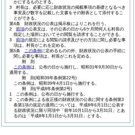
かにするものとする。
3
村長は、必要に応じ財政状況の掲載事項の基礎となるべき
事実及び数字を記載した文書をその附表として添付するこ
とができる。
第4条
財政状況の公表は掲示板によりこれを行う。
2
前項
の公表文は、その公表の日から6ケ月間何人も村長の
指定した場所においてその閲覧を請求することができる。
3
前項
の規定による閲覧の請求及びその方法に関し必要な事
項は、村長がこれを定める。
第5条
この条例
に定めるものの外、財政状況の公表の手続に
関し必要な事項は、村長がこれを定める。
附
則
この条例
は、公布の日から施行し、昭和31年9月30日から
適用する。
附
則
(昭和39年
条例第22号)
この条例は、昭和39年4月1日から施行する。
附
則
(平成8年
条例第2号)
1
この条例は、公布の日から施行する。
2
この条例による改正後の財政状況の公表に関する条例第3
条第1項の規定の適用については、平成8年6月1日に公表す
る財政状況に限り同項中「前年10月1日から3月31日」とあ
るのは「平成8年1月1日から3月31日」とする。