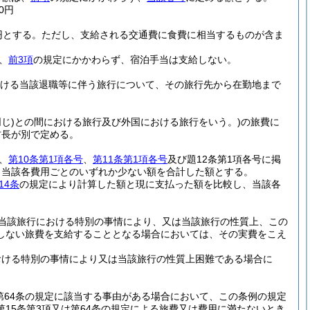
0円
円とする。
ただし、支給される交通費に食費に相当するものが含ま
、
前3項
の規定にかかわらず、宿泊手当は支給しない。
おける当該退職等に伴う旅行について、その旅行先から在勤地まで
じ)
との間における旅行及び外国における旅行をいう。)
の旅費に
村長が別で定める。
、
第10条第1項各号
、
第11条第1項各号
及び題12条第1項各号に掲
、当該各費用ごとのいずれか少ない額を合計した額とする。
14条
の規定により計算した額と現に支払った額を比較し、当該各
当該旅行における特別の事情により、又は当該旅行の性質上、この
しない旅費を支給することとなる場合においては、その実費をこえ
おける特別の事情により又は当該旅行の性質上困難である場合に
は第64条の規定に該当する事由がある場合において、この条例の規定
15条第3項又は第64条の規定による旅費又は費用に満たないとき