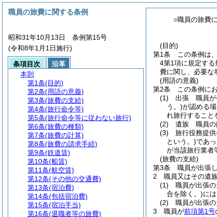
職員の旅費に関する条例
○職員の旅費
昭和31年10月13日 条例第15号
(目的)
(令和8年1月1日施行)
第1条
この条例は
4第1項に規定する
条項目次
沿革
費に関し、必要な
本則
(用語の意義)
第1条
(目的)
第2条
この条例に
第2条
(用語の意義)
(1)
出張 職員が
第3条
(旅費の支給)
う。)
が認める場
第4条
(旅行命令等)
れ旅行すること
第5条
(旅行命令等に従わない旅行)
(2)
遺族 職員の
第6条
(旅費の種類)
(3)
旅行役務提供
第7条
(旅費の計算)
という。)
であっ
第8条
(旅費の請求手続)
が当該旅行業者
第9条
(鉄道賃)
(旅費の支給)
第10条
(船賃)
第3条
職員が出張
第11条
(航空賃)
2
職員又はその遺
第12条
(その他の交通費)
(1)
職員が出張の
第13条
(宿泊費)
合を除く。)
には
第14条
(包括宿泊費)
(2)
職員が出張の
第15条
(宿泊手当)
3
職員が
前項第1号
第16条
(退職者等の旅費)