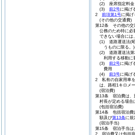
(2)
座席指定料金
(3)
前2号
に掲げ
2
前項第1号
に掲げ
(その他の交通費)
第12条
その他の交
公務のため特に必
できない場合には
(1)
道路運送法
(
うものに限る。)
(2)
道路運送法第
利用する移動に
(3)
前2号
に掲げ
費用
(4)
前3号
に掲げ
2
私有の自家用車
は、路程1キロメ
(宿泊費)
第13条
宿泊費は、
村長が定める場合
(包括宿泊費)
第14条
包括宿泊費
額及び
第13条
に規
(宿泊手当)
第15条
宿泊手当は
2
宿泊費又は包括