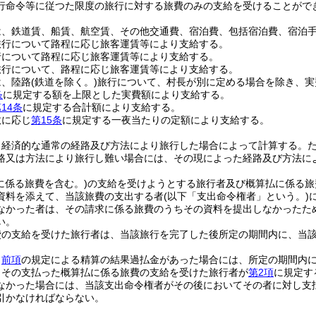
行命令等に従つた限度の旅行に対する旅費のみの支給を受けることがで
は、鉄道賃、船賃、航空賃、その他交通費、宿泊費、包括宿泊費、宿泊
旅行について路程に応じ旅客運賃等により支給する。
行について路程に応じ旅客運賃等により支給する。
旅行について、路程に応じ旅客運賃等により支給する。
は、陸路
(鉄道を除く。)
旅行について、村長が別に定める場合を除き、実
条
に規定する額を上限とした実費額により支給する。
14条
に規定する合計額により支給する。
数に応じ
第15条
に規定する一夜当たりの定額により支給する。
も経済的な通常の経路及び方法により旅行した場合によって計算する。
路又は方法により旅行し難い場合には、その現によった経路及び方法に
に係る旅費を含む。)
の支給を受けようとする旅行者及び概算払に係る旅
資料を添えて、当該旅費の支出する者
(以下「支出命令権者」という。)
なかった者は、その請求に係る旅費のうちその資料を提出しなかったた
い。
費の支給を受けた旅行者は、当該旅行を完了した後所定の期間内に、当
、
前項
の規定による精算の結果過払金があった場合には、所定の期間内
、その支払った概算払に係る旅費の支給を受けた旅行者が
第2項
に規定す
なかった場合には、当該支出命令権者がその後においてその者に対し支
引かなければならない。