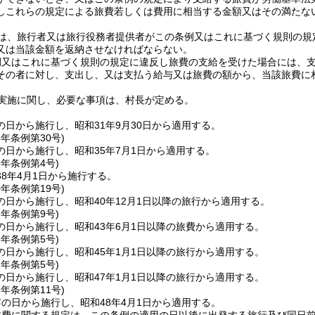
しこれらの規定による旅費若しくは費用に相当する金額又はその満たな
は、旅行者又は旅行役務者提供者がこの条例又はこれに基づく規則の規
又は当該金額を返納させなければならない。
例又はこれに基づく規則の規定に違反し旅費の支給を受けた場合には、
その者に対し、支出し、又は支払う給与又は旅費の額から、当該旅費に
実施に関し、必要な事項は、村長が定める。
日から施行し、昭和31年9月30日から適用する。
5年
条例第30号)
の日から施行し、昭和35年7月1日から適用する。
8年
条例第4号)
8年4月1日から施行する。
0年
条例第19号)
の日から施行し、昭和40年12月1日以降の旅行から適用する。
3年
条例第9号)
の日から施行し、昭和43年6月1日以降の旅費から適用する。
5年
条例第5号)
の日から施行し、昭和45年1月1日以降の旅行から適用する。
7年
条例第5号)
の日から施行し、昭和47年1月1日以降の旅行から適用する。
8年
条例第11号)
の日から施行し、昭和48年4月1日から適用する。