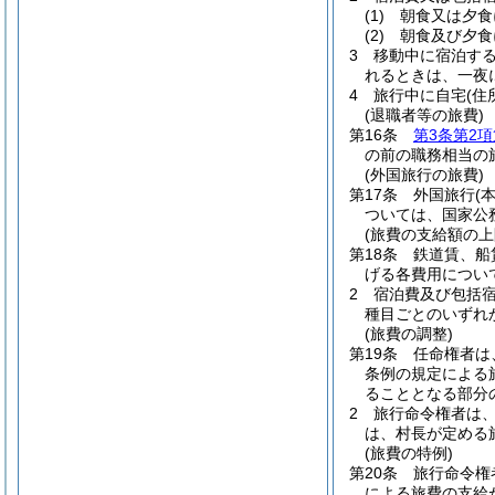
(1)
朝食又は夕食
(2)
朝食及び夕食
3
移動中に宿泊す
れるときは、一夜に
4
旅行中に自宅
(
(退職者等の旅費)
第16条
第3条第2項
の前の職務相当の
(外国旅行の旅費)
第17条
外国旅行
(
ついては、国家公
(旅費の支給額の上
第18条
鉄道賃、船
げる各費用につい
2
宿泊費及び包括
種目ごとのいずれ
(旅費の調整)
第19条
任命権者は
条例の規定による
ることとなる部分
2
旅行命令権者は
は、村長が定める
(旅費の特例)
第20条
旅行命令権
による旅費の支給