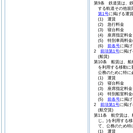
第9条
鉄道賃は、
する軌道その他規
第1号
に掲げる運
(1)
運賃
(2)
急行料金
(3)
寝台料金
(4)
座席指定料金
(5)
特別車両料金
(6)
前各号
に掲げ
2
前項第1号
に掲げ
(船賃)
第10条
船賃は、船
を利用する移動に
公務のために特に
(1)
運賃
(2)
寝台料金
(3)
座席指定料金
(4)
特別船室料金
(5)
前各号
に掲げ
2
前項第1号
に掲げ
(航空賃)
第11条
航空賃は、
じ。)
を利用する移
て、公務のため特
(1)
運賃