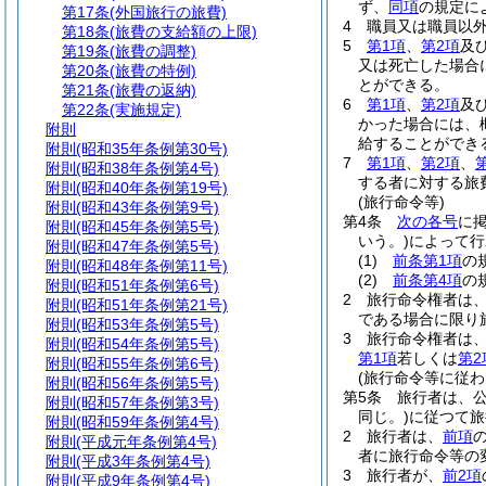
ず、
同項
の規定に
第17条
(外国旅行の旅費)
4
職員又は職員以
第18条
(旅費の支給額の上限)
5
第1項
、
第2項
及
第19条
(旅費の調整)
又は死亡した場合
第20条
(旅費の特例)
とができる。
第21条
(旅費の返納)
6
第1項
、
第2項
及
第22条
(実施規定)
かった場合には、
附則
給することができ
附則
(昭和35年条例第30号)
7
第1項
、
第2項
、
附則
(昭和38年条例第4号)
する者に対する旅
附則
(昭和40年条例第19号)
(旅行命令等)
附則
(昭和43年条例第9号)
第4条
次の各号
に
附則
(昭和45年条例第5号)
いう。)
によって行
附則
(昭和47年条例第5号)
(1)
前条第1項
の
附則
(昭和48年条例第11号)
(2)
前条第4項
の
附則
(昭和51年条例第6号)
2
旅行命令権者は
附則
(昭和51年条例第21号)
である場合に限り
附則
(昭和53年条例第5号)
3
旅行命令権者は
附則
(昭和54年条例第5号)
第1項
若しくは
第2
附則
(昭和55年条例第6号)
(旅行命令等に従わ
附則
(昭和56年条例第5号)
第5条
旅行者は、
附則
(昭和57年条例第3号)
同じ。)
に従つて旅
附則
(昭和59年条例第4号)
2
旅行者は、
前項
附則
(平成元年条例第4号)
者に旅行命令等の
附則
(平成3年条例第4号)
3
旅行者が、
前2項
附則
(平成9年条例第4号)