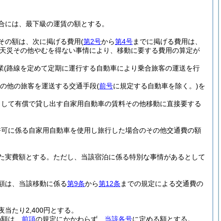
合には、最下級の運賃の額とする。
その額は、次に掲げる費用
(
第2号
から
第4号
までに掲げる費用は、
天災その他やむを得ない事情により、移動に要する費用の算定が
業
(路線を定めて定期に運行する自動車により乗合旅客の運送を行
その他の旅客を運送する交通手段
(
前号
に規定する自動車を除く。)
を
として有償で貸し出す自家用自動車の賃料その他移動に直接要する
許可に係る自家用自動車を使用し旅行した場合のその他交通費の額
た実費額とする。
ただし、当該宿泊に係る特別な事情があるとして
額は、当該移動に係る
第9条
から
第12条
までの規定による交通費の
たり2,400円とする。
の額は、
前項
の規定にかかわらず、
当該各号
に定める額とする。