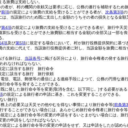
よる旅費は支給しない。
外の者が、村の機関の依頼又は要求に応じ、公務の遂行を補助するため
び
前項
の規定により旅費の支給を受けることができる者が、
次条第3項
の
には、当該旅行のため既に支出した金額のうちその者の損失となる金額
び
第4項
の規定により旅費の支給を受けることができる者が、旅行中天災
概算払を受けることができた旅費額に相当する金額)
の全部又は一部を喪
る。
第4項
及び
第5項
に規定する場合において、村が旅行役務提供契約に基づ
費の支給に代えて、当該旅行役務提供者に対し、当該金額を旅費に相当
掲げる旅行は、
当該各号
に掲げる区分により、旅行命令権者の発する旅
われなければならない。
規定に該当する旅行 旅行命令
規定に該当する旅行 旅行依頼
、電信、電話、郵便等の通信による連絡手段によつて、公務の円滑な遂
旅行命令等を発することができる。
、既に発した旅行命令等を変更
(取消を含む。以下同じ。)
する必要がある
項
の規定による旅行者の申請に基き、これを変更することができる。
ない旅行)
公務上の必要又は天災その他やむを得ない事情により旅行命令等
(
前条第
行することができない場合には、あらかじめ旅行命令権者に旅行命令等
の規定による旅行命令等の変更の申請をするいとまがない場合には、旅
変更の申請をしなければならない。
の規定による旅行命令等の変更の申請をせず、又は申請をしたが認めら