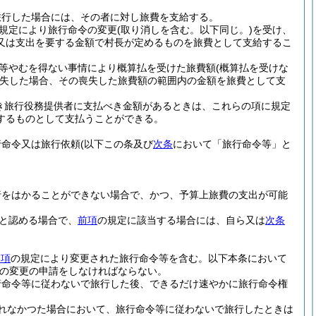
旅行した場合には、その者に対し旅費を支給する。
規定により旅行命令の変更
(取り消しを含む。以下同じ。)
を受け、
又は支出を要する金額で村長が定めるものを旅費として支給するこ
等やむを得ない事情により概算払を受けた旅費額
(概算払を受けな
失した場合、その喪失した旅費額の範囲内の金額を旅費として支
き旅行役務提供者に支払べき金額があるときは、これらの項に規定
するものとして支払うことができる。
行命令又は旅行依頼
(以下この条及び
次条
において「旅行命令等」と
行をはかることができない場合で、かつ、予算上旅費の支出が可能
と認める場合で、
前項
の規定に該当する場合には、自ら又は
次条
3項
の規定により変更された旅行命令等を含む。以下本条において
の変更の申請をしなければならない。
行命令等に従わないで旅行した後、できるだけ速やかに旅行命令権
れなかつた場合において、旅行命令等に従わないで旅行したときは