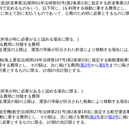
鉄道
(鉄道事業法
(昭和61年法律第92号)
第2条第1項に規定する鉄道事業
則で定めるものをいう。以下同じ。)
を利用する移動に要する費用とし、
賃に加えて別に支払うものであって、公務のため特に必要とするものに限
(村長が特に必要がると認める場合に限る。)
る費用に付随する費用
る運賃の上限は、運賃の等級が区分された鉄道により移動する場合には
舶
(海上運送法
(昭和24年法律第187号)
第2条第2項に規定する船舶運航
要する費用とし、その額は、次に掲げる費用
(
第2号
から
第5号
までに掲
必要とするものに限る。)
の額の合計額とする。
(村長が特に必要があると認める場合に限る。)
る費用に付随する費用
る運賃の額の上限は、運賃の等級が区分された船舶により移動する場合
航空機
(航空法
(昭和27年法律第231号)
第2条第18項に規定する航空運
動に要する費用とし、その額は、次に掲げる費用
(
第2号
及び
第3号
に掲
に必要とするものに限る。)
の額の合計額とする。