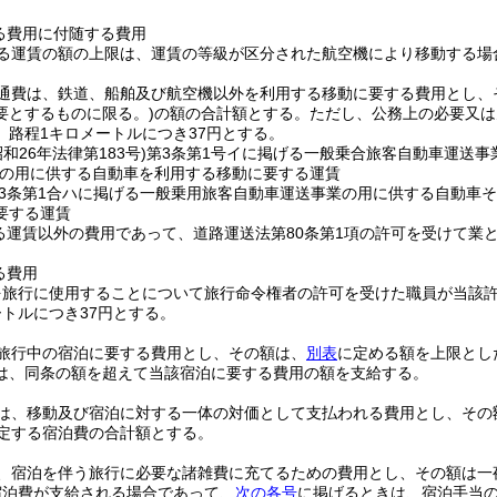
る費用に付随する費用
る運賃の額の上限は、運賃の等級が区分された航空機により移動する場
通費は、鉄道、船舶及び航空機以外を利用する移動に要する費用とし、
要とするものに限る。)
の額の合計額とする。
ただし、公務上の必要又は
、路程1キロメートルにつき37円とする。
昭和26年法律第183号)
第3条第1号イに掲げる一般乗合旅客自動車運送事
の用に供する自動車を利用する移動に要する運賃
3条第1合ハに掲げる一般乗用旅客自動車運送事業の用に供する自動車
要する運賃
る運賃以外の費用であって、道路運送法第80条第1項の許可を受けて業
る費用
を旅行に使用することについて旅行命令権者の許可を受けた職員が当該
ートルにつき37円とする。
旅行中の宿泊に要する費用とし、その額は、
別表
に定める額を上限とし
は、同条の額を超えて当該宿泊に要する費用の額を支給する。
は、移動及び宿泊に対する一体の対価として支払われる費用とし、その
定する宿泊費の合計額とする。
、宿泊を伴う旅行に必要な諸雑費に充てるための費用とし、その額は一夜当
宿泊費が支給される場合であって、
次の各号
に掲げるときは、宿泊手当