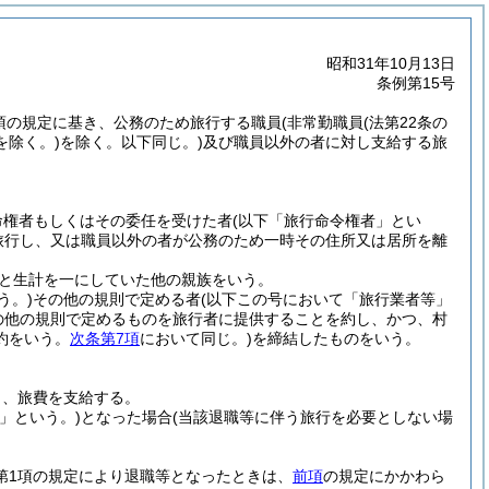
昭和31年10月13日
条例第15号
5項の規定に基き、公務のため旅行する職員
(非常勤職員
(法第22条の
を除く。)
を除く。以下同じ。)
及び職員以外の者に対し支給する旅
。
命権者もしくはその委任を受けた者
(以下「旅行命令権者」とい
旅行し、又は職員以外の者が公務のため一時その住所又は居所を離
と生計を一にしていた他の親族をいう。
う。)
その他の規則で定める者
(以下この号において「旅行業者等」
の他の規則で定めるものを旅行者に提供することを約し、かつ、村
約をいう。
次条第7項
において同じ。)
を締結したものをいう。
し、旅費を支給する。
」という。)
となった場合
(当該退職等に伴う旅行を必要としない場
条第1項の規定により退職等となったときは、
前項
の規定にかかわら