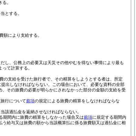
きる。
手当とする。
費額により支給する。
ただし、公務上の必要又は天災その他やむを得ない事情により最も
よって計算する。
費の支給を受けた旅行者で、その精算をしようとする者は、所定
に提出しなければならない。
この場合において、必要な資料の全部
め、その旅費の必要が明らかにされなかった部分の金額の支給を受
該旅行について
前項
の規定による旅費の精算をしなければならな
に当該過払金を返納させなければならない。
る期間内に旅費の精算をしなかった場合又は
前項
に規定する期間内
払う給与又は旅費の額から当該概算払に係る旅費額又は過払金に相