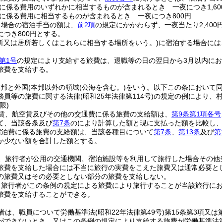
に係る費用のいずれかに相当するものが含まれるとき 一夜につき1,60
に係る費用に相当するものが含まれるとき 一夜につき800円
る場合の宿泊手当の額は、
前2項
の規定にかかわらず、一夜当たり2,400
つき800円とする。
住所又は居所若しくはこれらに相当する場所をいう。)
に宿泊する場合には
第1号
の規定により支給する旅費は、退職等の日の翌日から3月以内に
旅費を支給する。
本邦と外国
(本邦以外の領域
(公海を含む。)
をいう。以下この条において同
務員等の旅費に関する法律
(昭和25年法律第114号)
の規定の例により、
限)
賃、航空賃及びその他の交通費に係る旅費の支給額は、
第9条第1項各号
て、当該各条及び
第7条
のにより計算した額と現に支払った額を比較し
宿泊費に係る旅費の支給額は、当該各種目について
第7条
、
第13条
及び
第
か少ない額を合計した額とする。
、旅行者が公用の交通機関、宿泊施設等を利用して旅行した場合その他
旅費を支給した場合には不当に旅行の実費をこえた旅費又は通常必要と
の旅費又はその必要としない部分の旅費を支給しない。
、旅行者がこの条例の規定による旅費により旅行することが当該旅行に
旅費を支給することができる。
者は、職員について労働基準法
(昭和22年法律第49号)
第15条第3項又
ができないとき、又はこの条例の規定により支給する旅費が労働基準法第