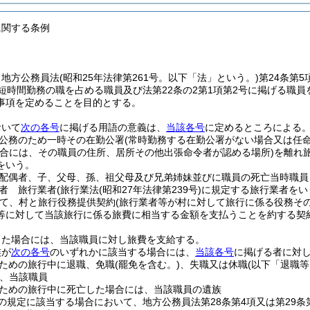
に関する条例
、地方公務員法
(昭和25年法律第261号。以下「法」という。)
第24条第
短時間勤務の職を占める職員及び法第22条の2第1項第2号に掲げる職員
事項を定めることを目的とする。
おいて
次の各号
に掲げる用語の意義は、
当該各号
に定めるところによる
公務のため一時その在勤公署
(常時勤務する在勤公署がない場合又は任
合には、その職員の住所、居所その他出張命令者が認める場所)
を離れ
をいう。
配偶者、子、父母、孫、祖父母及び兄弟姉妹並びに職員の死亡当時職員
者 旅行業者
(旅行業法
(昭和27年法律第239号)
に規定する旅行業者をい
て、村と旅行役務提供契約
(旅行業者等が村に対して旅行に係る役務そ
等に対して当該旅行に係る旅費に相当する金額を支払うことを約する契
した場合には、当該職員に対し旅費を支給する。
族が
次の各号
のいずれかに該当する場合には、
当該各号
に掲げる者に対
ための旅行中に退職、免職
(罷免を含む。)
、失職又は休職
(以下「退職等
、当該職員
ための旅行中に死亡した場合には、当該職員の遺族
の規定に該当する場合において、地方公務員法第28条第4項又は第29