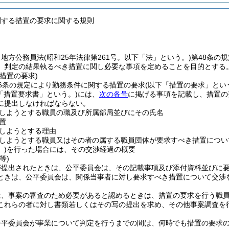
関する措置の要求に関する規則
、地方公務員法
(昭和25年法律第261号。以下「法」という。)
第48条の
、判定の結果執るべき措置に関し必要な事項を定めることを目的とする
措置の要求)
6条の規定により勤務条件に関する措置の要求
(以下「措置の要求」とい
「措置要求書」という。)
には、
次の各号
に掲げる事項を記載し、措置の
に提出しなければならない。
しようとする職員の職及び所属部局並びにその氏名
置
しようとする理由
しようとする職員又はその者の属する職員団体が要求すべき措置につい
)
を行った場合には、その交渉経過の概要
等)
が提出されたときは、公平委員会は、その記載事項及び添付資料並びに
ときは、公平委員会は、関係当事者に対し要求すべき措置について交渉
は、事案の審査のため必要があると認めるときは、措置の要求を行う職
これらの者に対し書類若しくはその写の提出を求め、その他事案調査を
公平委員会が事業について判定を行うまでの間は、何時でも措置の要求