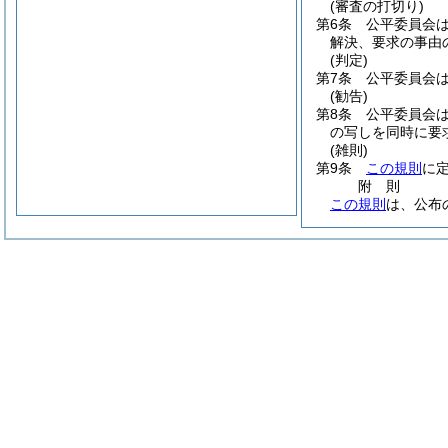
(審査の打切り)
第6条
公平委員会
解決、要求の事由
(判定)
第7条
公平委員会
(勧告)
第8条
公平委員会
の写しを同時に要
(雑則)
第9条
この規則
に
附
則
この規則
は、公布