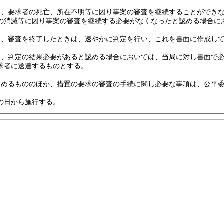
は、要求者の死亡、所在不明等に因り事案の審査を継続することができ
の消滅等に因り事案の審査を継続する必要がなくなったと認める場合に
は、審査を終了したときは、速やかに判定を行い、これを書面に作成し
は、判定の結果必要があると認める場合においては、当局に対し書面で
求者に送達するものとする。
定めるもののほか、措置の要求の審査の手続に関し必要な事項は、公平
の日から施行する。