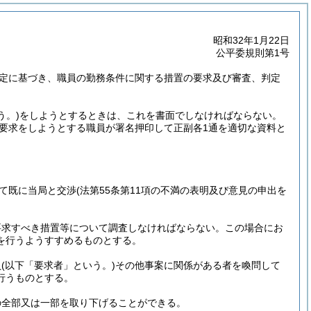
昭和32年1月22日
公平委規則第1号
規定に基づき、職員の勤務条件に関する措置の要求及び審査、判定
。
う。)
をしようとするときは、これを書面でしなければならない。
要求をしようとする職員が署名押印して正副各1通を適切な資料と
て既に当局と交渉
(法第55条第11項の不満の表明及び意見の申出を
要求すべき措置等について調査しなければならない。
この場合にお
を行うようすすめるものとする。
員
(以下「要求者」という。)
その他事案に関係がある者を喚問して
行うものとする。
の全部又は一部を取り下げることができる。