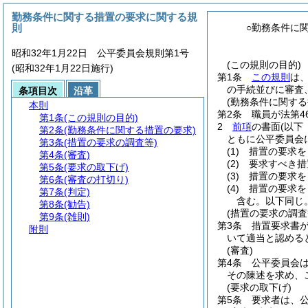
勤務条件に関する措置の要求に関する規
則
○勤務条件に
昭和32年1月22日 公平委員会規則第1号
(この規則の目的)
(昭和32年1月22日施行)
第1条
この規則
は
の手続並びに審査
条項目次
沿革
(勤務条件に関する
本則
第2条
職員が法第4
第1条
(この規則の目的)
2
前項
の書面
(以下
第2条
(勤務条件に関する措置の要求)
ともに公平委員会
第3条
(措置の要求の調査等)
(1)
措置の要求を
第4条
(審査)
(2)
要求すべき措
第5条
(要求の取下げ)
(3)
措置の要求を
第6条
(審査の打切り)
(4)
措置の要求を
第7条
(判定)
含む。以下同じ。
第8条
(勧告)
(措置の要求の調査
第9条
(雑則)
第3条
措置要求書
附則
いて適当と認める
(審査)
第4条
公平委員会
その陳述を求め、
(要求の取下げ)
第5条
要求者は、